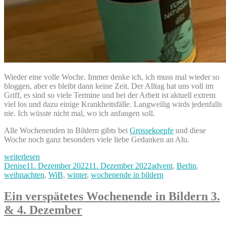
Wieder eine volle Woche. Immer denke ich, ich muss mal wieder so
bloggen, aber es bleibt dann keine Zeit. Der Alltag hat uns voll im
Griff, es sind so viele Termine und bei der Arbeit ist aktuell extrem
viel los und dazu einige Krankheitsfälle. Langweilig wirds jedenfalls
nie. Ich wüsste nicht mal, wo ich anfangen soll.
Alle Wochenenden in Bildern gibts bei
Grossekoepfe
und diese
Woche noch ganz besonders viele liebe Gedanken an Alu.
„Unsere
weiterlesen
kleinen
Autor
Veröffentlicht
Kategorien
Denise
11. Dezember 2022
11. Dezember 2022
advent
,
Berlin
,
Stubenhocker
am
weihnachten
,
WiB
,
winter
,
wochenende in bildern
–
3.
Ein verspätetes Wochenende in Bildern 3.
Advent
& 4. Dezember
–
unser