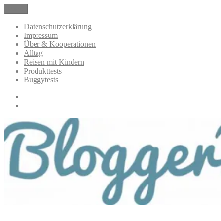
Zum
Menü
BloggerMumOf3Boys Mamablog
Mamablog über das Leben mit drei Kindern mit Produkttests und
Inhalt
Alltagsthemen
springen
Datenschutzerklärung
Impressum
Über & Kooperationen
Alltag
Reisen mit Kindern
Produkttests
Buggytests
Datenschutzerklärung
Impressum