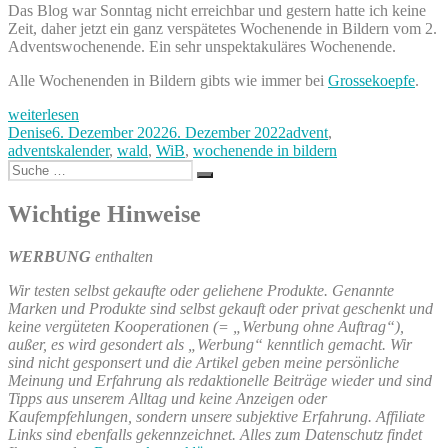
Wochenende
Das Blog war Sonntag nicht erreichbar und gestern hatte ich keine
in
Zeit, daher jetzt ein ganz verspätetes Wochenende in Bildern vom 2.
Bildern
Adventswochenende. Ein sehr unspektakuläres Wochenende.
10.
&
Alle Wochenenden in Bildern gibts wie immer bei
Grossekoepfe
.
11.
„Ein
Dezember“
weiterlesen
verspätetes
Autor
Veröffentlicht
Kategorien
Denise
6. Dezember 2022
6. Dezember 2022
advent
,
Wochenende
am
adventskalender
,
wald
,
WiB
,
wochenende in bildern
in
Suche
Suchen
Bildern
nach:
3.
Wichtige Hinweise
&
4.
WERBUNG
enthalten
Dezember“
Wir testen selbst gekaufte oder geliehene Produkte. Genannte
Marken und Produkte sind selbst gekauft oder privat geschenkt und
keine vergüteten Kooperationen (= „Werbung ohne Auftrag“),
außer, es wird gesondert als „Werbung“ kenntlich gemacht. Wir
sind nicht gesponsert und die Artikel geben meine persönliche
Meinung und Erfahrung als redaktionelle Beiträge wieder und sind
Tipps aus unserem Alltag und keine Anzeigen oder
Kaufempfehlungen, sondern unsere subjektive Erfahrung. Affiliate
Links sind ebenfalls gekennzeichnet. Alles zum Datenschutz findet