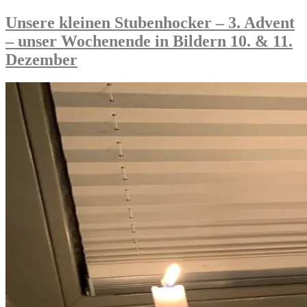
unser
Wochenende
Unsere kleinen Stubenhocker – 3. Advent
in
– unser Wochenende in Bildern 10. & 11.
Bildern
17.
Dezember
&
18.
Dezember“