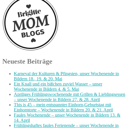
Neueste Beiträge
Karneval der Kulturen & Pfingsten, unser Wochenende in
Bildern 18., 19. & 20. Mai
Ein Knall und ein bißchen zuviel Wasser – unser
Wochenende in Bildern 4. & 5. Mai
Apriliges Frühlingswochenende mit Grillen & Lieblingsessen
– unser Wochenende in Bildern 27. & 28. April
This is 45 – mein entspannter Einhorn-Geburtstag mit
Einhorntorte – Wochenende in Bildern 20. & 21. April
Faules Wochenende – unser Wochenende in Bildern 13. &
14. April
Frühlingshaftes faules Ferienende – unser Wochenende in