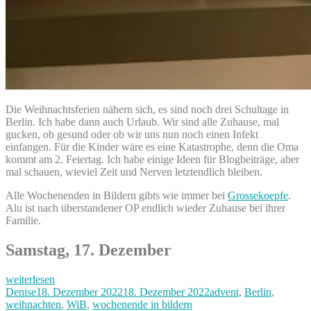
Die Weihnachtsferien nähern sich, es sind noch drei Schultage in
Berlin. Ich habe dann auch Urlaub. Wir sind alle Zuhause, mal
gucken, ob gesund oder ob wir uns nun noch einen Infekt
einfangen. Für die Kinder wäre es eine Katastrophe, denn die Oma
kommt am 2. Feiertag. Ich habe einige Ideen für Blogbeiträge, aber
mal schauen, wieviel Zeit und Nerven letztendlich bleiben.
Alle Wochenenden in Bildern gibts wie immer bei
Grossekoepfe
.
Alu ist nach überstandener OP endlich wieder Zuhause bei ihrer
Familie.
Samstag, 17. Dezember
„4.
weiterlesen
Advent
Autor
Veröffentlicht
Kategorien
Denise
18. Dezember 2022
18. Dezember 2022
advent
,
Berlin
,
–
am
weihnachten
,
WiB
,
wochenende in bildern