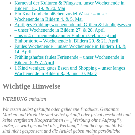
Karneval der Kulturen & Pfingsten, unser Wochenende in
Bildern 18., 19. & 20. Mai
Ein Knall und ein bißchen zuviel Wasser – unser
Wochenende in Bildern 4. & 5. Mai
Apriliges Frühlingswochenende mit Grillen & Lieblingsessen
– unser Wochenende in Bildern 27. & 28. April
This is 45 – mein entspannter Einhorn-Geburtstag mit
Einhorntorte – Wochenende in Bildern 20. & 21. April
Faules Wochenende – unser Wochenende in Bildern 13. &
14. April
Frühlingshaftes faules Ferienende – unser Wochenende in
Bildern 6. & 7. April
1 Kind weniger, gutes Essen und Shopping – unser langes
Wochenende in Bildern 8., 9. und 10. März
Wichtige Hinweise
WERBUNG
enthalten
Wir testen selbst gekaufte oder geliehene Produkte. Genannte
Marken und Produkte sind selbst gekauft oder privat geschenkt und
keine vergüteten Kooperationen (= „Werbung ohne Auftrag“),
außer, es wird gesondert als „Werbung“ kenntlich gemacht. Wir
sind nicht gesponsert und die Artikel geben meine persönliche