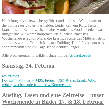
Nach langer Arbeitswoche (gefühlt) und endlosen Winter kam mal
die Sonne raus und es war milder. Leider kam ein Kind Freitag
krank aus der Schule zurück, daher wurde das Wochenende etwas
ruhiger und wir waren hauptsächlich Zuhause. Nächstes
Wochenende ist schon März, die Erasmus-Reise des Mittleren steht
an und es wird hoffentlich langsam Frühling. Die Infektsaison nervt,
aber immerhin sind die Tage schon deutlich länger.
Alle Wochenenden in Bildern findet Ihr bei
Grossekoepfe
.
Samstag, 24. Februar
„Lieblingsessen,
weiterlesen
krankes
Autor
Veröffentlicht
Kategorien
Denise
25. Februar 2024
25. Februar 2024
Berlin
,
krank
,
WiB
,
Kind
am
zu
winter
,
wochenende in bildern
4 Kommentare
und
Lieblingsessen,
Zimtschnecken
krankes
Ausflug, Essen und eine Zeitreise – unser
–
Kind
Wochenende in Bilder 17. & 18. Februar
unser
und
Wochenende
Zimtschnecken