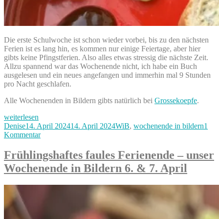
Die erste Schulwoche ist schon wieder vorbei, bis zu den nächsten
Ferien ist es lang hin, es kommen nur einige Feiertage, aber hier
gibts keine Pfingstferien. Also alles etwas stressig die nächste Zeit.
Allzu spannend war das Wochenende nicht, ich habe ein Buch
ausgelesen und ein neues angefangen und immerhin mal 9 Stunden
pro Nacht geschlafen.
Alle Wochenenden in Bildern gibts natürlich bei
Grossekoepfe
.
„Faules
weiterlesen
Wochenende
Autor
Veröffentlicht
Kategorien
Denise
14. April 2024
14. April 2024
WiB
,
wochenende in bildern
1
–
am
zu
Kommentar
unser
Faules
Wochenende
Wochenende
Frühlingshaftes faules Ferienende – unser
in
–
Wochenende in Bildern 6. & 7. April
Bildern
unser
13.
Wochenende
&
in
14.
Bildern
April“
13.
&