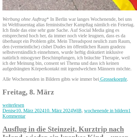
Werbung ohne Auftrag
* In Berlin war langes Wochenende, bei uns
ist Weltfrauentag alias feministischer Kampftag nämlich ein Feiertag.
Ich finde das eine sehr gute Sache. Auf Social Media ging es
entsprechend hoch her, da immer noch viele leugnen, dass es da
überhaupt ein Problem gibt. Mein Threadspost neulich zum Raum,
den (vermeintliche) cishet Dudes im öffentlichen Raum gradezu
selbstverständlich einnehmen, wurde heftig diskutiert inklusive
natürlich misogyner Beschimpfungen, ich bräuchte Therapie, weil
ich der Meinung bin, consent sei Thema und dass ich keinen
aufgedrängten Körperkontakt mit irgendwelchen Männern möchte.
Alle Wochenenden in Bildern gibts wie immer bei
Grossekoepfe
.
Freitag, 8. März
„1
weiterlesen
Kind
Autor
Veröffentlicht
Kategorien
Denise
10. März 2024
10. März 2024
WiB
,
wochenende in bildern
1
weniger,
am
zu
Kommentar
gutes
1
Essen
Kind
Ausflug in die Steinzeit, Kurztrip nach
und
weniger,