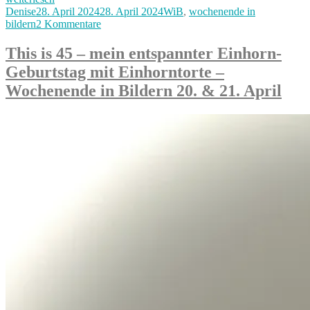
Frühlingswochenende
Autor
Veröffentlicht
Kategorien
Denise
28. April 2024
28. April 2024
WiB
,
wochenende in
mit
am
zu
bildern
2 Kommentare
Grillen
Apriliges
&
Frühlingswochenende
This is 45 – mein entspannter Einhorn-
Lieblingsessen
mit
Geburtstag mit Einhorntorte –
–
Grillen
unser
&
Wochenende in Bildern 20. & 21. April
Wochenende
Lieblingsessen
in
–
Bildern
unser
27.
Wochenende
&
in
28.
Bildern
April“
27.
&
28.
April