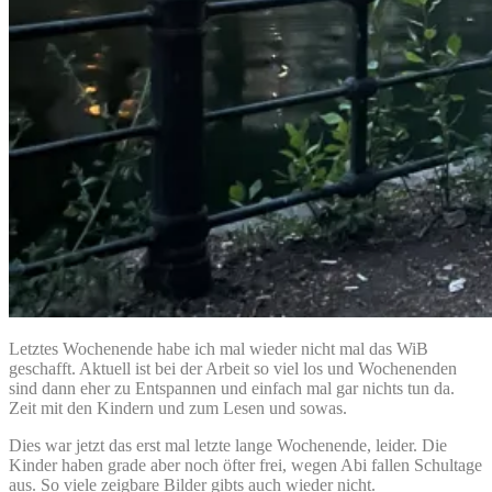
Letztes Wochenende habe ich mal wieder nicht mal das WiB
geschafft. Aktuell ist bei der Arbeit so viel los und Wochenenden
sind dann eher zu Entspannen und einfach mal gar nichts tun da.
Zeit mit den Kindern und zum Lesen und sowas.
Dies war jetzt das erst mal letzte lange Wochenende, leider. Die
Kinder haben grade aber noch öfter frei, wegen Abi fallen Schultage
aus. So viele zeigbare Bilder gibts auch wieder nicht.