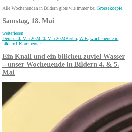
Alle Wochenenden in Bildern gibts wie immer bei
Grossekoepfe
.
Samstag, 18. Mai
„Karneval
weiterlesen
der
Autor
Veröffentlicht
Kategorien
Denise
20. Mai 2024
20. Mai 2024
Berlin
,
WiB
,
wochenende in
Kulturen
am
zu
bildern
1 Kommentar
&
Karneval
Pfingsten,
der
Ein Knall und ein bißchen zuviel Wasser
unser
Kulturen
– unser Wochenende in Bildern 4. & 5.
Wochenende
&
in
Pfingsten,
Mai
Bildern
unser
18.,
Wochenende
19.
in
&
Bildern
20.
18.,
Mai“
19.
&
20.
Mai