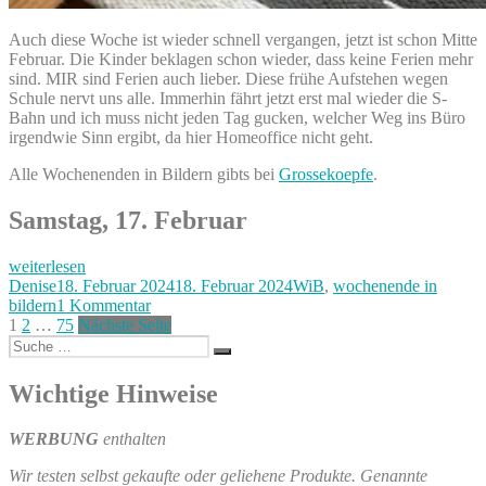
Auch diese Woche ist wieder schnell vergangen, jetzt ist schon Mitte
Februar. Die Kinder beklagen schon wieder, dass keine Ferien mehr
sind. MIR sind Ferien auch lieber. Diese frühe Aufstehen wegen
Schule nervt uns alle. Immerhin fährt jetzt erst mal wieder die S-
Bahn und ich muss nicht jeden Tag gucken, welcher Weg ins Büro
irgendwie Sinn ergibt, da hier Homeoffice nicht geht.
Alle Wochenenden in Bildern gibts bei
Grossekoepfe
.
Samstag, 17. Februar
„Ausflug,
weiterlesen
Essen
Autor
Veröffentlicht
Kategorien
Denise
18. Februar 2024
18. Februar 2024
WiB
,
wochenende in
und
am
zu
bildern
1 Kommentar
eine
Seitennummerierung
Seite
Seite
Seite
Ausflug,
1
2
…
75
Nächste Seite
Zeitreise
Suche
Essen
der
Suchen
–
nach:
und
unser
Beiträge
eine
Wichtige Hinweise
Wochenende
Zeitreise
in
–
WERBUNG
enthalten
Bilder
unser
17.
Wochenende
Wir testen selbst gekaufte oder geliehene Produkte. Genannte
&
in