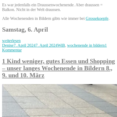
Es war jedenfalls ein Draussenwochenende. Aber draussen =
Balkon. Nicht in der Welt draussen.
Alle Wochenenden in Bildern gibts wie immer bei
Grossekoepfe
.
Samstag, 6. April
„Frühlingshaftes
weiterlesen
faules
Autor
Veröffentlicht
Kategorien
Denise
7. April 2024
7. April 2024
WiB
,
wochenende in bildern
1
Ferienende
am
zu
Kommentar
–
Frühlingshaftes
unser
faules
1 Kind weniger, gutes Essen und Shopping
Wochenende
Ferienende
– unser langes Wochenende in Bildern 8.,
in
–
Bildern
unser
9. und 10. März
6.
Wochenende
&
in
7.
Bildern
April“
6.
&
7.
April