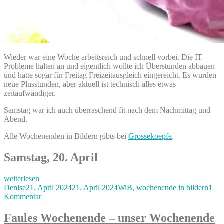
Wieder war eine Woche arbeitsreich und schnell vorbei. Die IT
Probleme halten an und eigentlich wollte ich Überstunden abbauen
und hatte sogar für Freitag Freizeitausgleich eingereicht. Es wurden
neue Plusstunden, aber aktuell ist technisch alles etwas
zeitaufwändiger.
Samstag war ich auch überraschend fit nach dem Nachmittag und
Abend.
Alle Wochenenden in Bildern gibts bei
Grossekoepfe
.
Samstag, 20. April
„This
weiterlesen
is
Autor
Veröffentlicht
Kategorien
Denise
21. April 2024
21. April 2024
WiB
,
wochenende in bildern
1
45
am
zu
Kommentar
–
This
mein
is
Faules Wochenende – unser Wochenende
entspannter
45