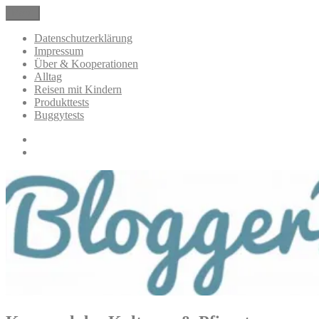
Zum
Menü
Mamablog über das Leben mit drei Kindern mit Produkttests und
Inhalt
BloggerMumOf3Boys
Alltagsthemen
springen
Datenschutzerklärung
Impressum
Mamablog
Über & Kooperationen
Alltag
Reisen mit Kindern
Produkttests
Buggytests
Datenschutzerklärung
Impressum