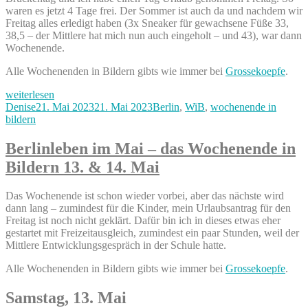
waren es jetzt 4 Tage frei. Der Sommer ist auch da und nachdem wir
Freitag alles erledigt haben (3x Sneaker für gewachsene Füße 33,
38,5 – der Mittlere hat mich nun auch eingeholt – und 43), war dann
Wochenende.
Alle Wochenenden in Bildern gibts wie immer bei
Grossekoepfe
.
„Wir
weiterlesen
grillen
Autor
Veröffentlicht
Kategorien
Denise
21. Mai 2023
21. Mai 2023
Berlin
,
WiB
,
wochenende in
–
am
bildern
der
Sommer
Berlinleben im Mai – das Wochenende in
ist
Bildern 13. & 14. Mai
da
/
unser
Das Wochenende ist schon wieder vorbei, aber das nächste wird
Wochenende
dann lang – zumindest für die Kinder, mein Urlaubsantrag für den
in
Freitag ist noch nicht geklärt. Dafür bin ich in dieses etwas eher
Bildern
gestartet mit Freizeitausgleich, zumindest ein paar Stunden, weil der
20.
Mittlere Entwicklungsgespräch in der Schule hatte.
&
21.
Alle Wochenenden in Bildern gibts wie immer bei
Grossekoepfe
.
Mai“
Samstag, 13. Mai