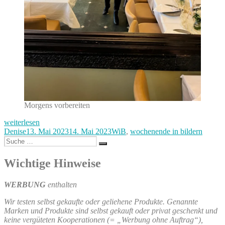
Morgens vorbereiten
„1/2
weiterlesen
Wochenende
Autor
Veröffentlicht
Kategorien
Denise
13. Mai 2023
14. Mai 2023
WiB
,
wochenende in bildern
in
Suche
am
Suchen
Bildern
nach:
–
Wichtige Hinweise
ich
arbeite“
WERBUNG
enthalten
Wir testen selbst gekaufte oder geliehene Produkte. Genannte
Marken und Produkte sind selbst gekauft oder privat geschenkt und
keine vergüteten Kooperationen (= „Werbung ohne Auftrag“),