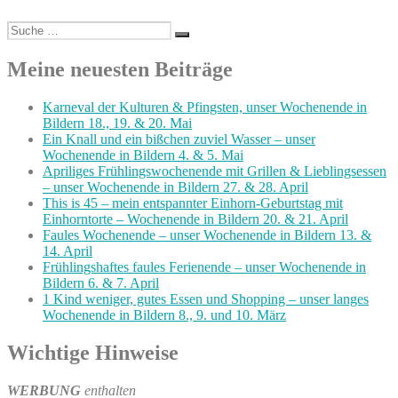
Suche
Suchen
nach:
Meine neuesten Beiträge
Karneval der Kulturen & Pfingsten, unser Wochenende in
Bildern 18., 19. & 20. Mai
Ein Knall und ein bißchen zuviel Wasser – unser
Wochenende in Bildern 4. & 5. Mai
Apriliges Frühlingswochenende mit Grillen & Lieblingsessen
– unser Wochenende in Bildern 27. & 28. April
This is 45 – mein entspannter Einhorn-Geburtstag mit
Einhorntorte – Wochenende in Bildern 20. & 21. April
Faules Wochenende – unser Wochenende in Bildern 13. &
14. April
Frühlingshaftes faules Ferienende – unser Wochenende in
Bildern 6. & 7. April
1 Kind weniger, gutes Essen und Shopping – unser langes
Wochenende in Bildern 8., 9. und 10. März
Wichtige Hinweise
WERBUNG
enthalten