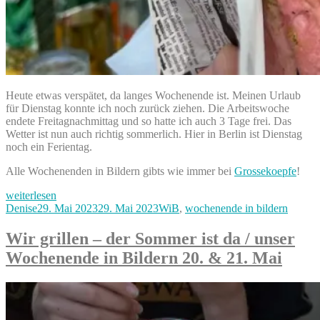
Heute etwas verspätet, da langes Wochenende ist. Meinen Urlaub
für Dienstag konnte ich noch zurück ziehen. Die Arbeitswoche
endete Freitagnachmittag und so hatte ich auch 3 Tage frei. Das
Wetter ist nun auch richtig sommerlich. Hier in Berlin ist Dienstag
noch ein Ferientag.
Alle Wochenenden in Bildern gibts wie immer bei
Grossekoepfe
!
„„Karneval“,
weiterlesen
Grillen
Autor
Veröffentlicht
Kategorien
Denise
29. Mai 2023
29. Mai 2023
WiB
,
wochenende in bildern
&
am
ein
Wir grillen – der Sommer ist da / unser
Tag
Wochenende in Bildern 20. & 21. Mai
in
Leipzig
–
unser
Pfingstwochenende