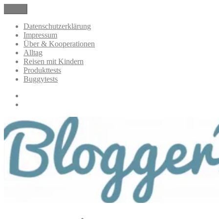
Zum
Menü
BloggerMumOf3Boys Mamablog
Mamablog über das Leben mit drei Kindern mit Produkttests und
Inhalt
Alltagsthemen
springen
Datenschutzerklärung
Impressum
Über & Kooperationen
Alltag
Reisen mit Kindern
Produkttests
Buggytests
Datenschutzerklärung
Impressum