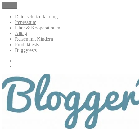
Zum
Menü
BloggerMumOf3Boys Mamablog
Mamablog über das Leben mit drei Kindern mit Produkttests und All
Inhalt
springen
Datenschutzerklärung
Impressum
Über & Kooperationen
Alltag
Reisen mit Kindern
Produkttests
Buggytests
Datenschutzerklärung
Impressum