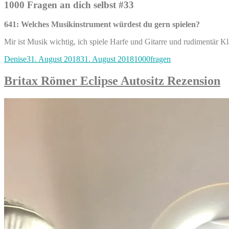
1000 Fragen an dich selbst #33
641: Welches Musikinstrument würdest du gern spielen?
Mir ist Musik wichtig, ich spiele Harfe und Gitarre und rudimentär K
Autor
Veröffentlicht
Kategorien
Denise
31. August 2018
31. August 2018
1000fragen
am
Britax Römer Eclipse Autositz Rezension