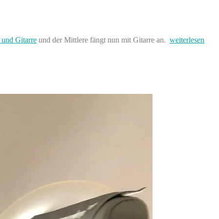
„1000
 und Gitarre
und der Mittlere fängt nun mit Gitarre an.
weiterlesen
Fragen
an
dich
selbst
#33
&
#34“