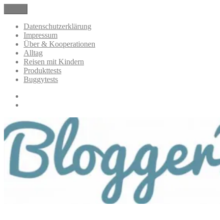
Zum
Menü
BloggerMumOf3Boys Mamablog
Mamablog über das Leben mit drei Kindern mit Produkttests und
Inhalt
Alltagsthemen
springen
Datenschutzerklärung
Impressum
Über & Kooperationen
Alltag
Reisen mit Kindern
Produkttests
Buggytests
Datenschutzerklärung
Impressum