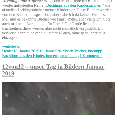
Werbung ohne Auftrag*
Wie jeden Monat stelle ich Euch in meiner
wieder aufgelegten Reihe „
Buchtipps aus den Kinderzimmern
“ die
aktuellen Lieblingsbücher meiner Kinder vor. Diese Bücher werden
von den Kindern ausgesucht, daher habe ich da keinen Einfluss.
Mal sind es bekannte Bücher wie Harry Potter, aber vielleicht gibts
auch mal neue Anregungen für Euch? Der Große liest oft
Buchreihen, diese werden aber nicht monatlich vorgestellt, ich
verweise dann nur eventuell auf das Buch, ohne genauer darauf
einzugehen.
„Buchtipps
weiterlesen
aus
Autor
Veröffentlicht
Kategorien
Denise
18. Januar 2019
18. Januar 2019
buch
,
bücher
,
buchtipp
,
den
am
zu
Buchtipps aus den Kinderzimmern
,
empfehlung
1 Kommentar
Kinderzimmern
Buchtip
Januar
aus
12von12 – unser Tag in Bildern Januar
2019“
den
2019
Kinder
Januar
2019