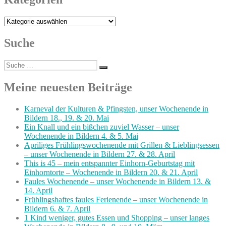
Kategorien
Suche
Suche
Suchen
nach:
Meine neuesten Beiträge
Karneval der Kulturen & Pfingsten, unser Wochenende in
Bildern 18., 19. & 20. Mai
Ein Knall und ein bißchen zuviel Wasser – unser
Wochenende in Bildern 4. & 5. Mai
Apriliges Frühlingswochenende mit Grillen & Lieblingsessen
– unser Wochenende in Bildern 27. & 28. April
This is 45 – mein entspannter Einhorn-Geburtstag mit
Einhorntorte – Wochenende in Bildern 20. & 21. April
Faules Wochenende – unser Wochenende in Bildern 13. &
14. April
Frühlingshaftes faules Ferienende – unser Wochenende in
Bildern 6. & 7. April
1 Kind weniger, gutes Essen und Shopping – unser langes