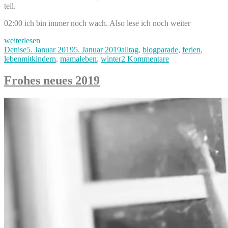
teil.
02:00 ich bin immer noch wach. Also lese ich noch weiter
„Was
weiterlesen
machst
Autor
Veröffentlicht
Kategorien
Denise
5. Januar 2019
5. Januar 2019
alltag
,
blogparade
,
ferien
,
Du
am
zu
lebenmitkindern
,
mamaleben
,
winter
2 Kommentare
eigentlich
Was
den
machst
Frohes neues 2019
ganzen
Du
Tag:
eigentlich
WMDEDGT
den
Januar
ganzen
2019“
Tag:
WMDEDGT
Januar
2019