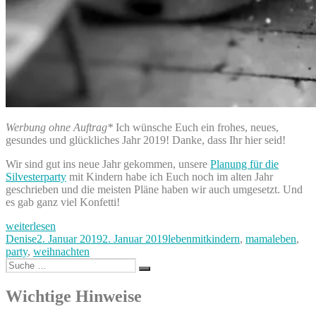
Werbung ohne Auftrag*
Ich wünsche Euch ein frohes, neues,
gesundes und glückliches Jahr 2019! Danke, dass Ihr hier seid!
Wir sind gut ins neue Jahr gekommen, unsere
Planung für die
Silvesterparty
mit Kindern habe ich Euch noch im alten Jahr
geschrieben und die meisten Pläne haben wir auch umgesetzt. Und
es gab ganz viel Konfetti!
„Frohes
weiterlesen
neues
Autor
Veröffentlicht
Kategorien
Denise
2. Januar 2019
2. Januar 2019
lebenmitkindern
,
mamaleben
,
2019“
am
party
,
weihnachten
Suche
Suchen
nach:
Wichtige Hinweise