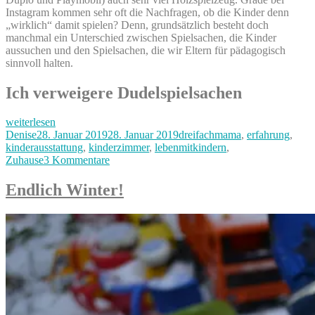
Instagram kommen sehr oft die Nachfragen, ob die Kinder denn
„wirklich“ damit spielen? Denn, grundsätzlich besteht doch
manchmal ein Unterschied zwischen Spielsachen, die Kinder
aussuchen und den Spielsachen, die wir Eltern für pädagogisch
sinnvoll halten.
Ich verweigere Dudelspielsachen
„Holzspielzeug
weiterlesen
–
Autor
Veröffentlicht
Kategorien
Denise
28. Januar 2019
28. Januar 2019
dreifachmama
,
erfahrung
,
Elterntraum
am
kinderausstattung
,
kinderzimmer
,
lebenmitkindern
,
oder
zu
Zuhause
3 Kommentare
Wunsch
Holzspielzeug
der
–
Endlich Winter!
Kinder“
Elterntraum
oder
Wunsch
der
Kinder