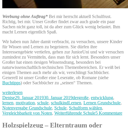
Werbung ohne Auftrag*
Bei mir herrscht aktuell Schulfrust.
Richtig, bei mir. Unser Großer findet zwar auch grade ein paar
Sachen nicht ganz toll, ist da aber zum Glück wenig belastet. Ihm
macht Lernen eigentlich Spaß.
Wir haben nun Jahre damit verbracht, zu versuchen, unsere Kinder
für Wissen und Lernen zu begeistern. Sie dürfen ihre
Interessengebiete vertiefen, gehen zur JuniorUni und wir versuchen
zumindest zu Vermitteln, dass man für sich lernt. Besonders unser
Großer hat einen riesigen Wissensdrang, besonders bei
naturwissenschaftlich-technischen Themenbereichen. Er weiß bei
einigen Themen auch mehr als wir, verschlingt Sachbücher.
Generell ist unser Großer eine Leseratte, ob Romane (siehe
Buchtipps
) oder Sachbücher zu „seinen“ Themen.
„Lernen
weiterlesen
um
Autor
Veröffentlicht
Kategorien
Denise
29. Januar 2019
30. Januar 2019
dergroße
,
entwicklung
,
des
am
Schlagwörter
lernen
,
motivation
,
schule
,
schulkind
Lernen
,
Lernen Grundschule
,
Lernens
Notenvergabe Grundschule
,
Schule
,
Schulform wählen
,
Willen?
zu
Vergleichbarkeit von Noten
,
Weiterführende Schule
5 Kommentare
Schulfrust“
Le
um
Holzspielzeug – Elterntraum oder