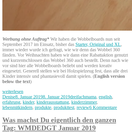
Werbung ohne Auftrag*
Wir haben die Wobbelboards nun seit
September 2017 im Einsatz, bisher das
Starter, Original und XL
,
immer wieder wurde ich gefragt, wie wir denn das Wobbel 360
fänden. Vor Weihnachten haben wir dann eine Rabattaktion genutzt
und kurzentschlossen das Wobbel 360 auch bestellt. Denn nach wie
vor sind hier alle Wobbelboards beliebt und werden kreativ
eingesetzt. Generell stellen wir bei Holzspielzeug fest, dass alle drei
Kinder intensiv und phantasievoll damit spielen. (
English version
below the text
)
„Wobbel
weiterlesen
360
Autor
Veröffentlicht
Kategorien
Denise
8. Januar 2019
8. Januar 2019
dreifachmama
,
english
,
Erfahrungen“
am
erfahrung
,
kinder
,
kinderausstattung
,
kinderzimmer
,
zu
lebenmitkindern
,
produkte
,
produkttest
,
review
6 Kommentare
Wobbel
360
Was machst Du eigentlich den ganzen
Erfahru
Tag: WMDEDGT Januar 2019