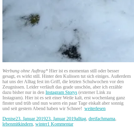
Werbung ohne Auftrag*
Hier ist es momentan still oder besser
gesagt, es wirkt still. Hinter den Kulissen tut sich einiges. Außerdem
hat uns der Alltag fest im Griff, die letzten Schulwochen vor den
Zeugnissen. Leider verläuft das grade unschön, aber ich erzähle
dazu bisher nur in den
Instagram Storys
(externer Link zu
Instagram). Hier ist es seit einer Weile kalt, erst wochenlang ganz
finster und trüb und nun waren ein paar Tage eiskalt aber sonnig
„Endlich
und seit gestern Abend haben wir Schnee!
weiterlesen
Winter!“
Autor
Veröffentlicht
Kategorien
Denise
23. Januar 2019
23. Januar 2019
alltag
,
dreifachmama
,
am
zu
lebenmitkindern
,
winter
1 Kommentar
Endlich