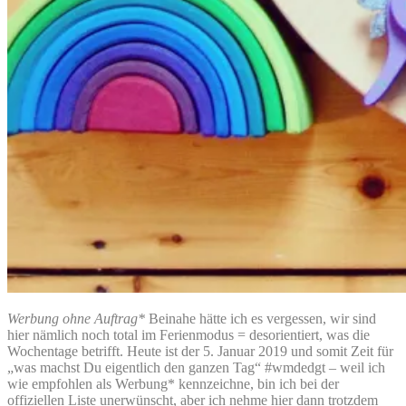
Werbung ohne Auftrag*
Beinahe hätte ich es vergessen, wir sind
hier nämlich noch total im Ferienmodus = desorientiert, was die
Wochentage betrifft. Heute ist der 5. Januar 2019 und somit Zeit für
„was machst Du eigentlich den ganzen Tag“ #wmdedgt – weil ich
wie empfohlen als Werbung* kennzeichne, bin ich bei der
offiziellen Liste unerwünscht, aber ich nehme hier dann trotzdem