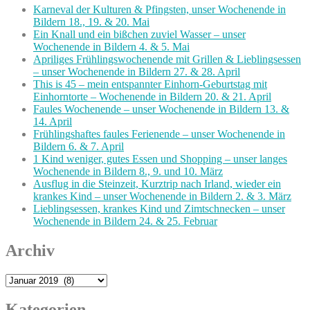
Karneval der Kulturen & Pfingsten, unser Wochenende in
Bildern 18., 19. & 20. Mai
Ein Knall und ein bißchen zuviel Wasser – unser
Wochenende in Bildern 4. & 5. Mai
Apriliges Frühlingswochenende mit Grillen & Lieblingsessen
– unser Wochenende in Bildern 27. & 28. April
This is 45 – mein entspannter Einhorn-Geburtstag mit
Einhorntorte – Wochenende in Bildern 20. & 21. April
Faules Wochenende – unser Wochenende in Bildern 13. &
14. April
Frühlingshaftes faules Ferienende – unser Wochenende in
Bildern 6. & 7. April
1 Kind weniger, gutes Essen und Shopping – unser langes
Wochenende in Bildern 8., 9. und 10. März
Ausflug in die Steinzeit, Kurztrip nach Irland, wieder ein
krankes Kind – unser Wochenende in Bildern 2. & 3. März
Lieblingsessen, krankes Kind und Zimtschnecken – unser
Wochenende in Bildern 24. & 25. Februar
Archiv
Archiv
Kategorien