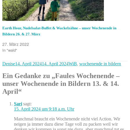
Earth Hour, Nudelsalat-Buffet & Wackelzähne – unser Wochenende in
Bildern 26. & 27. März
27. März 2022
In "wald"
Autor
Veröffentlicht
Kategorien
Denise
14. April 2024
14. April 2024
WiB
,
wochenende in bildern
am
Ein Gedanke zu „Faules Wochenende –
unser Wochenende in Bildern 13. & 14.
April“
Sari
sagt:
15. April 2024 um 9:18 a.m. Uhr
Manchmal braucht ein Wochenende nicht viel Action. Wir
neigen ja immer dazu diese Tage voll zu packen weil wir
denken wir kommen ja sonst nie dazu, aber manchmal tut es