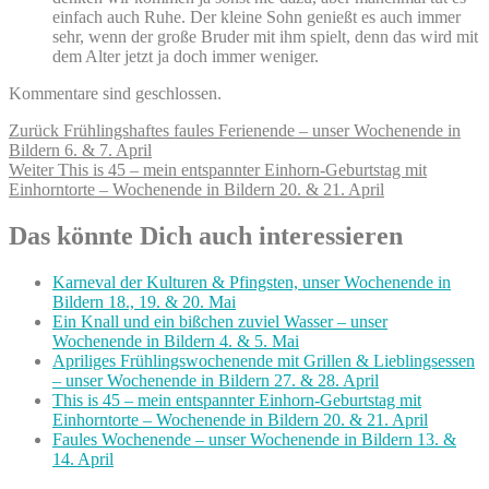
einfach auch Ruhe. Der kleine Sohn genießt es auch immer
sehr, wenn der große Bruder mit ihm spielt, denn das wird mit
dem Alter jetzt ja doch immer weniger.
Kommentare sind geschlossen.
Beitragsnavigation
Vorheriger
Zurück
Frühlingshaftes faules Ferienende – unser Wochenende in
Beitrag:
Bildern 6. & 7. April
Nächster
Weiter
This is 45 – mein entspannter Einhorn-Geburtstag mit
Beitrag:
Einhorntorte – Wochenende in Bildern 20. & 21. April
Das könnte Dich auch interessieren
Karneval der Kulturen & Pfingsten, unser Wochenende in
Bildern 18., 19. & 20. Mai
Ein Knall und ein bißchen zuviel Wasser – unser
Wochenende in Bildern 4. & 5. Mai
Apriliges Frühlingswochenende mit Grillen & Lieblingsessen
– unser Wochenende in Bildern 27. & 28. April
This is 45 – mein entspannter Einhorn-Geburtstag mit
Einhorntorte – Wochenende in Bildern 20. & 21. April
Faules Wochenende – unser Wochenende in Bildern 13. &
14. April