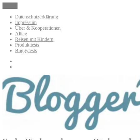
Zum
Menü
BloggerMumOf3Boys Mamablog
Mamablog über das Leben mit drei Kindern mit Produkttests und
Inhalt
Alltagsthemen
springen
Datenschutzerklärung
Impressum
Über & Kooperationen
Alltag
Reisen mit Kindern
Produkttests
Buggytests
Datenschutzerklärung
Impressum