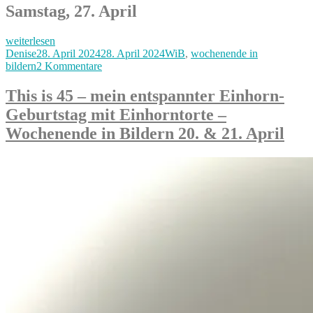
Samstag, 27. April
„Apriliges
weiterlesen
Frühlingswochenende
Autor
Veröffentlicht
Kategorien
Denise
28. April 2024
28. April 2024
WiB
,
wochenende in
mit
am
zu
bildern
2 Kommentare
Grillen
Apriliges
&
Frühlingswochenende
This is 45 – mein entspannter Einhorn-
Lieblingsessen
mit
Geburtstag mit Einhorntorte –
–
Grillen
unser
&
Wochenende in Bildern 20. & 21. April
Wochenende
Lieblingsessen
in
–
Bildern
unser
27.
Wochenende
&
in
28.
Bildern
April“
27.
&
28.
April