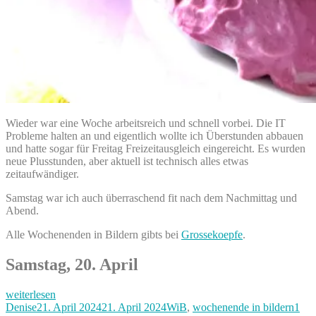
Wieder war eine Woche arbeitsreich und schnell vorbei. Die IT
Probleme halten an und eigentlich wollte ich Überstunden abbauen
und hatte sogar für Freitag Freizeitausgleich eingereicht. Es wurden
neue Plusstunden, aber aktuell ist technisch alles etwas
zeitaufwändiger.
Samstag war ich auch überraschend fit nach dem Nachmittag und
Abend.
Alle Wochenenden in Bildern gibts bei
Grossekoepfe
.
Samstag, 20. April
„This
weiterlesen
is
Autor
Veröffentlicht
Kategorien
Denise
21. April 2024
21. April 2024
WiB
,
wochenende in bildern
1