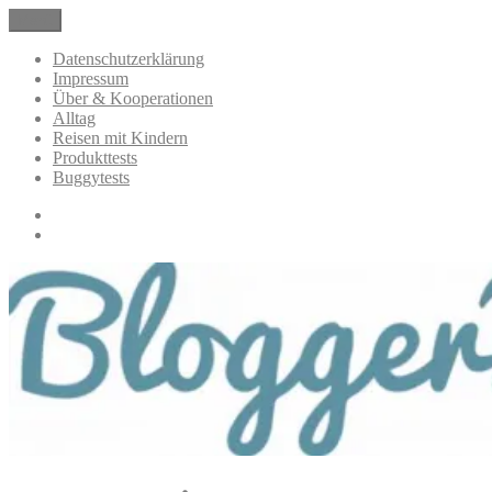
Zum
Menü
BloggerMumOf3Boys Mamablog
Mamablog über das Leben mit drei Kindern mit Produkttests und
Inhalt
Alltagsthemen
springen
Datenschutzerklärung
Impressum
Über & Kooperationen
Alltag
Reisen mit Kindern
Produkttests
Buggytests
Datenschutzerklärung
Impressum