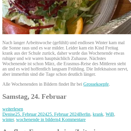
Nach langer Arbeitswoche (gefühlt) und endlosen Winter kam mal
die Sonne raus und es war milder. Leider kam ein Kind Freitag
krank aus der Schule zurück, daher wurde das Wochenende etwas
ruhiger und wir waren hauptsächlich Zuhause. Nächstes
Wochenende ist schon März, die Erasmus-Reise des Mittleren steht
an und es wird hoffentlich langsam Frühling. Die Infektsaison nervt,
aber immerhin sind die Tage schon deutlich länger.
Alle Wochenenden in Bildern findet Ihr bei
Grossekoepfe
.
Samstag, 24. Februar
„Lieblingsessen,
weiterlesen
krankes
Autor
Veröffentlicht
Kategorien
Denise
25. Februar 2024
25. Februar 2024
Berlin
,
krank
,
WiB
,
Kind
am
zu
winter
,
wochenende in bildern
4 Kommentare
und
Lieblingsessen,
Zimtschnecken
krankes