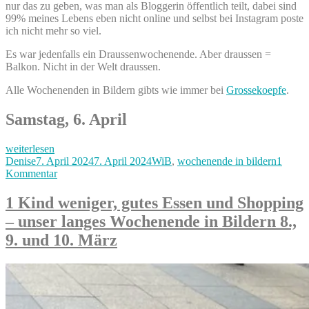
nur das zu geben, was man als Bloggerin öffentlich teilt, dabei sind
99% meines Lebens eben nicht online und selbst bei Instagram poste
ich nicht mehr so viel.
Es war jedenfalls ein Draussenwochenende. Aber draussen =
Balkon. Nicht in der Welt draussen.
Alle Wochenenden in Bildern gibts wie immer bei
Grossekoepfe
.
Samstag, 6. April
„Frühlingshaftes
weiterlesen
faules
Autor
Veröffentlicht
Kategorien
Denise
7. April 2024
7. April 2024
WiB
,
wochenende in bildern
1
Ferienende
am
zu
Kommentar
–
Frühlingshaftes
unser
faules
1 Kind weniger, gutes Essen und Shopping
Wochenende
Ferienende
– unser langes Wochenende in Bildern 8.,
in
–
Bildern
unser
9. und 10. März
6.
Wochenende
&
in
7.
Bildern
April“
6.
&