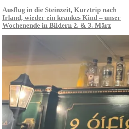
gutes
1
Essen
Kind
Ausflug in die Steinzeit, Kurztrip nach
und
weniger,
Irland, wieder ein krankes Kind – unser
Shopping
gutes
–
Essen
Wochenende in Bildern 2. & 3. März
unser
und
langes
Shopping
Wochenende
–
in
unser
Bildern
langes
8.,
Wochenende
9.
in
und
Bildern
10.
8.,
März“
9.
und
10.
März