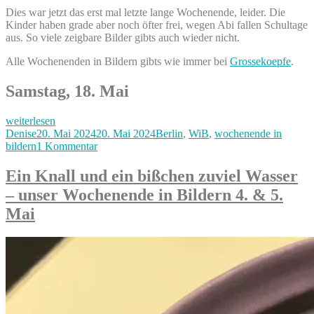
Dies war jetzt das erst mal letzte lange Wochenende, leider. Die
Kinder haben grade aber noch öfter frei, wegen Abi fallen Schultage
aus. So viele zeigbare Bilder gibts auch wieder nicht.
Alle Wochenenden in Bildern gibts wie immer bei
Grossekoepfe
.
Samstag, 18. Mai
„Karneval
weiterlesen
der
Autor
Veröffentlicht
Kategorien
Denise
20. Mai 2024
20. Mai 2024
Berlin
,
WiB
,
wochenende in
Kulturen
am
zu
bildern
1 Kommentar
&
Karneval
Pfingsten,
der
Ein Knall und ein bißchen zuviel Wasser
unser
Kulturen
– unser Wochenende in Bildern 4. & 5.
Wochenende
&
in
Pfingsten,
Mai
Bildern
unser
18.,
Wochenende
19.
in
&
Bildern
20.
18.,
Mai“
19.
&
20.