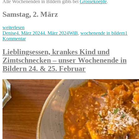
Alle Wochenenden in Bildern gibts bei
Grossekoepfe
.
Samstag, 2. März
„Ausflug
weiterlesen
in
Autor
Veröffentlicht
Kategorien
Denise
4. März 2024
4. März 2024
WiB
,
wochenende in bildern
1
die
am
zu
Kommentar
Steinzeit,
Ausflug
Kurztrip
in
Lieblingsessen, krankes Kind und
nach
die
Zimtschnecken – unser Wochenende in
Irland,
Steinzeit,
wieder
Kurztrip
Bildern 24. & 25. Februar
ein
nach
krankes
Irland,
Kind
wieder
–
ein
unser
krankes
Wochenende
Kind
in
–
Bildern
unser
2.
Wochenende
&
in
3.
Bildern
März“
2.
&