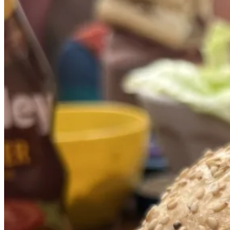
14.
Bildern
April“
13.
&
14.
April