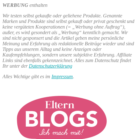
in
–
WERBUNG
enthalten
Bilder
unser
17.
Wochenende
Wir testen selbst gekaufte oder geliehene Produkte. Genannte
&
in
Marken und Produkte sind selbst gekauft oder privat geschenkt und
18.
Bilder
keine vergüteten Kooperationen (= „Werbung ohne Auftrag“),
Februar“
17.
außer, es wird gesondert als „Werbung“ kenntlich gemacht. Wir
&
sind nicht gesponsert und die Artikel geben meine persönliche
18.
Meinung und Erfahrung als redaktionelle Beiträge wieder und sind
Februar
Tipps aus unserem Alltag und keine Anzeigen oder
Kaufempfehlungen, sondern unsere subjektive Erfahrung. Affiliate
Links sind ebenfalls gekennzeichnet. Alles zum Datenschutz findet
Ihr unter der
Datenschutzerklärung
Alles Wichtige gibt es im
Impressum
.