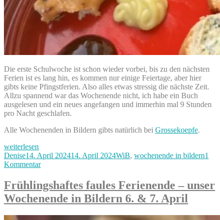
Die erste Schulwoche ist schon wieder vorbei, bis zu den nächsten
Ferien ist es lang hin, es kommen nur einige Feiertage, aber hier
gibts keine Pfingstferien. Also alles etwas stressig die nächste Zeit.
Allzu spannend war das Wochenende nicht, ich habe ein Buch
ausgelesen und ein neues angefangen und immerhin mal 9 Stunden
pro Nacht geschlafen.
Alle Wochenenden in Bildern gibts natürlich bei
Grossekoepfe
.
„Faules
weiterlesen
Wochenende
Autor
Veröffentlicht
Kategorien
Denise
14. April 2024
14. April 2024
WiB
,
wochenende in bildern
1
–
am
zu
Kommentar
unser
Faules
Wochenende
Wochenende
Frühlingshaftes faules Ferienende – unser
in
–
Wochenende in Bildern 6. & 7. April
Bildern
unser
13.
Wochenende
&
in