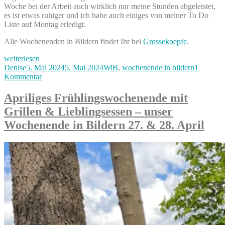
Woche bei der Arbeit auch wirklich nur meine Stunden abgeleistet,
es ist etwas ruhiger und ich habe auch einiges von meiner To Do
Liste auf Montag erledigt.
Alle Wochenenden in Bildern findet Ihr bei
Grossekoepfe
.
„Ein
weiterlesen
Knall
Autor
Veröffentlicht
Kategorien
Denise
5. Mai 2024
5. Mai 2024
WiB
,
wochenende in bildern
1
und
am
zu
Kommentar
ein
Ein
bißchen
Knall
Apriliges Frühlingswochenende mit
zuviel
und
Grillen & Lieblingsessen – unser
Wasser
ein
–
bißchen
Wochenende in Bildern 27. & 28. April
unser
zuviel
Wochenende
Wasser
in
–
Bildern
unser
4.
Wochenende
&
in
5.
Bildern
Mai“
4.
&
5.
Mai