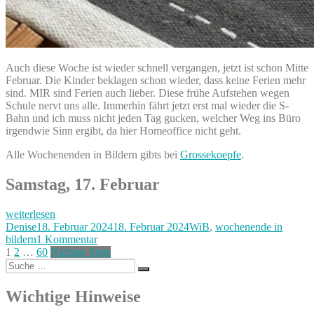
Auch diese Woche ist wieder schnell vergangen, jetzt ist schon Mitte
Februar. Die Kinder beklagen schon wieder, dass keine Ferien mehr
sind. MIR sind Ferien auch lieber. Diese frühe Aufstehen wegen
Schule nervt uns alle. Immerhin fährt jetzt erst mal wieder die S-
Bahn und ich muss nicht jeden Tag gucken, welcher Weg ins Büro
irgendwie Sinn ergibt, da hier Homeoffice nicht geht.
Alle Wochenenden in Bildern gibts bei
Grossekoepfe
.
Samstag, 17. Februar
„Ausflug,
weiterlesen
Essen
Autor
Veröffentlicht
Kategorien
Denise
18. Februar 2024
18. Februar 2024
WiB
,
wochenende in
und
am
zu
bildern
1 Kommentar
eine
Seitennummerierung
Seite
Seite
Seite
Ausflug,
1
2
…
60
Nächste Seite
Zeitreise
Suche
Essen
der
Suchen
–
nach:
und
unser
Beiträge
eine
Wichtige Hinweise
Wochenende
Zeitreise