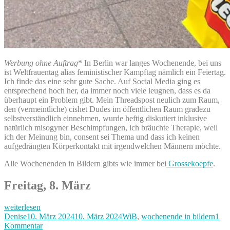
Werbung ohne Auftrag
* In Berlin war langes Wochenende, bei uns
ist Weltfrauentag alias feministischer Kampftag nämlich ein Feiertag.
Ich finde das eine sehr gute Sache. Auf Social Media ging es
entsprechend hoch her, da immer noch viele leugnen, dass es da
überhaupt ein Problem gibt. Mein Threadspost neulich zum Raum,
den (vermeintliche) cishet Dudes im öffentlichen Raum gradezu
selbstverständlich einnehmen, wurde heftig diskutiert inklusive
natürlich misogyner Beschimpfungen, ich bräuchte Therapie, weil
ich der Meinung bin, consent sei Thema und dass ich keinen
aufgedrängten Körperkontakt mit irgendwelchen Männern möchte.
Alle Wochenenden in Bildern gibts wie immer bei
Grossekoepfe
.
Freitag, 8. März
„1
weiterlesen
Kind
Autor
Veröffentlicht
Kategorien
Denise
10. März 2024
10. März 2024
WiB
,
wochenende in bildern
1
weniger,
am
zu
Kommentar