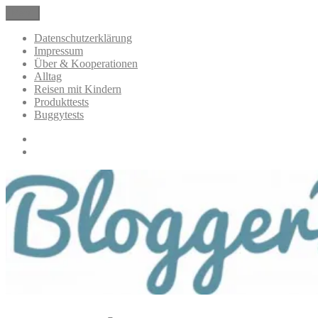
Zum
Menü
BloggerMumOf3Boys Mamablog
Mamablog über das Leben mit drei Kindern mit Produkttests und
Inhalt
Alltagsthemen
springen
Datenschutzerklärung
Impressum
Über & Kooperationen
Alltag
Reisen mit Kindern
Produkttests
Buggytests
Datenschutzerklärung
Impressum