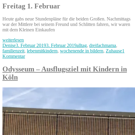
Freitag 1. Februar
Heute gabs neue Stundenpläne für die beiden Großen. Nachmittags
war der Mittlere bei seinem Freund und Schlitten fahren, wir waren
mit dem Kleinen Einkaufen
„Wochenende
weiterlesen
in
Autor
Veröffentlicht
Kategorien
Denise
3. Februar 2019
3. Februar 2019
alltag
,
dreifachmama
,
Bildern“
am
familienzeit
,
lebenmitkindern
,
wochenende in bildern
,
Zuhause
1
zu
Kommentar
Wochenende
in
Odysseum – Ausflugsziel mit Kindern in
Bildern
Köln