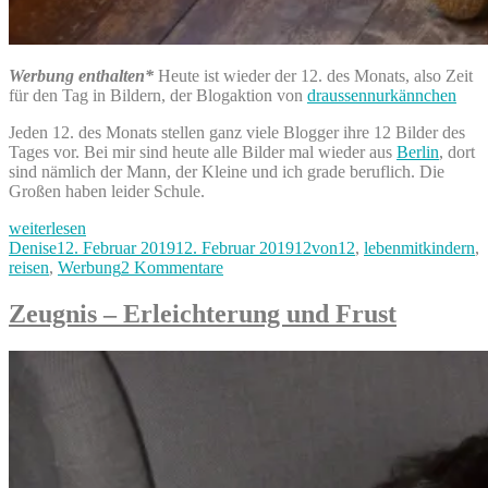
Werbung enthalten*
Heute ist wieder der 12. des Monats, also Zeit
für den Tag in Bildern, der Blogaktion von
draussennurkännchen
Jeden 12. des Monats stellen ganz viele Blogger ihre 12 Bilder des
Tages vor. Bei mir sind heute alle Bilder mal wieder aus
Berlin
, dort
sind nämlich der Mann, der Kleine und ich grade beruflich. Die
Großen haben leider Schule.
„12von12
weiterlesen
–
Autor
Veröffentlicht
Kategorien
Denise
12. Februar 2019
12. Februar 2019
12von12
,
lebenmitkindern
,
Tag
am
zu
reisen
,
Werbung
2 Kommentare
in
12von12
Bildern
–
Zeugnis – Erleichterung und Frust
aus
Tag
Berlin“
in
Bildern
aus
Berlin