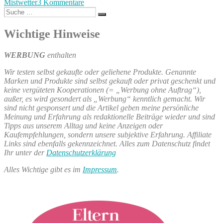
mit
zu
Mistwetter
3 Kommentare
Kindern
Suche
Odysseum
Suchen
in
nach:
–
Köln“
Ausflugsziel
Wichtige Hinweise
mit
Kindern
WERBUNG
enthalten
in
Köln
Wir testen selbst gekaufte oder geliehene Produkte. Genannte
Marken und Produkte sind selbst gekauft oder privat geschenkt und
keine vergüteten Kooperationen (= „Werbung ohne Auftrag“),
außer, es wird gesondert als „Werbung“ kenntlich gemacht. Wir
sind nicht gesponsert und die Artikel geben meine persönliche
Meinung und Erfahrung als redaktionelle Beiträge wieder und sind
Tipps aus unserem Alltag und keine Anzeigen oder
Kaufempfehlungen, sondern unsere subjektive Erfahrung. Affiliate
Links sind ebenfalls gekennzeichnet. Alles zum Datenschutz findet
Ihr unter der
Datenschutzerklärung
Alles Wichtige gibt es im
Impressum
.