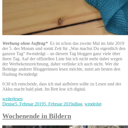
Werbung ohne Auftrag*
Es ist schon das zweite Mal im Jahr 2019
der 5. des Monats und somit Zeit für „Was machst Du eigentlich den
ganzen Tag“ #wmdedgt – an diesem Tag bloggen ganz viele über
ihren Tag. Auf der offiziellen Liste bin ich nicht mehr dabei wegen
der Werbekennzeichnung, daher verlinke ich auch nicht. Wer die
Beiträge anderer Bloggerinnen lesen möchte, nutzt am besten den
Hashtag #wmdedgt
0:30 ich entscheide, dass ich mal aufhören sollte zu Lesen und der
Akku macht bald platt. Im Bett lese ich digital.
„Was
weiterlesen
machst
Autor
Veröffentlicht
Kategorien
Denise
5. Februar 2019
5. Februar 2019
alltag
,
wmdedgt
Du
am
eigentlich
Wochenende in Bildern
den
ganzen