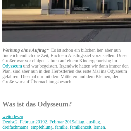
Werbung ohne Auftrag*
Es ist schon ein bißchen her, aber nun
finde ich endlich die Zeit, Euch ein Ausflugsziel vorzustellen. Unser
Großer war vor einigen Jahren auf einem Kindergeburtstag im
Odysseum
und war begeistert. Irgendwie hatten wir dann immer den
Plan, sind aber nun in den Herbstferien das erste Mal ins Odysseum
gefahren. Diesmal nur mit dem Mittleren und dem Kleinen, der
Große war auf Übernachtungsbesuch.
Was ist das Odysseum?
„Odysseum
weiterlesen
–
Autor
Veröffentlicht
Kategorien
Denise
2. Februar 2019
2. Februar 2019
alltag
,
ausflug
,
Ausflugsziel
am
dreifachmama
,
empfehlung
,
familie
,
familienzeit
,
lernen
,