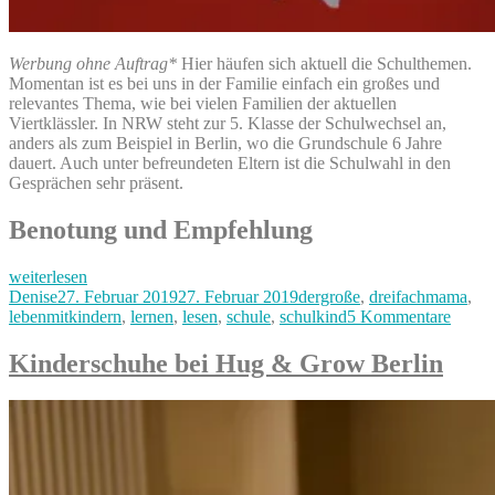
Werbung ohne Auftrag*
Hier häufen sich aktuell die Schulthemen.
Momentan ist es bei uns in der Familie einfach ein großes und
relevantes Thema, wie bei vielen Familien der aktuellen
Viertklässler. In NRW steht zur 5. Klasse der Schulwechsel an,
anders als zum Beispiel in Berlin, wo die Grundschule 6 Jahre
dauert. Auch unter befreundeten Eltern ist die Schulwahl in den
Gesprächen sehr präsent.
Benotung und Empfehlung
„Weiterführende
weiterlesen
Schule
Autor
Veröffentlicht
Kategorien
Denise
27. Februar 2019
27. Februar 2019
dergroße
,
dreifachmama
,
–
am
zu
lebenmitkindern
,
lernen
,
lesen
,
schule
,
schulkind
5 Kommentare
Schulwahl
Weite
&
Schul
Kinderschuhe bei Hug & Grow Berlin
Anmeldung“
–
Schul
&
Anme