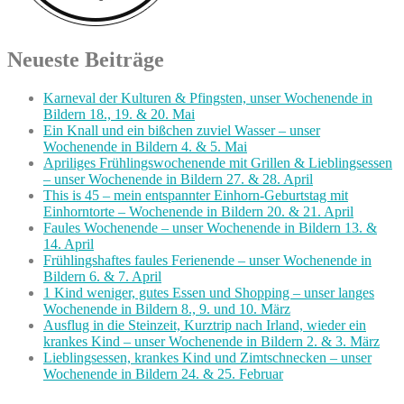
Neueste Beiträge
Karneval der Kulturen & Pfingsten, unser Wochenende in
Bildern 18., 19. & 20. Mai
Ein Knall und ein bißchen zuviel Wasser – unser
Wochenende in Bildern 4. & 5. Mai
Apriliges Frühlingswochenende mit Grillen & Lieblingsessen
– unser Wochenende in Bildern 27. & 28. April
This is 45 – mein entspannter Einhorn-Geburtstag mit
Einhorntorte – Wochenende in Bildern 20. & 21. April
Faules Wochenende – unser Wochenende in Bildern 13. &
14. April
Frühlingshaftes faules Ferienende – unser Wochenende in
Bildern 6. & 7. April
1 Kind weniger, gutes Essen und Shopping – unser langes
Wochenende in Bildern 8., 9. und 10. März
Ausflug in die Steinzeit, Kurztrip nach Irland, wieder ein
krankes Kind – unser Wochenende in Bildern 2. & 3. März
Lieblingsessen, krankes Kind und Zimtschnecken – unser
Wochenende in Bildern 24. & 25. Februar