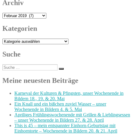
Archiv
Archiv
Kategorien
Kategorien
Suche
Suche
Suchen
nach:
Meine neuesten Beiträge
Karneval der Kulturen & Pfingsten, unser Wochenende in
Bildern 18., 19. & 20. Mai
Ein Knall und ein bißchen zuviel Wasser – unser
Wochenende in Bildern 4. & 5. Mai
Apriliges Frühlingswochenende mit Grillen & Lieblingsessen
– unser Wochenende in Bildern 27. & 28. April
This is 45 – mein entspannter Einhorn-Geburtstag mit
Einhorntorte – Wochenende in Bildern 20. & 21. April