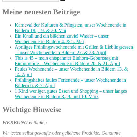
Suchen
nach:
Meine neuesten Beiträge
Karneval der Kulturen & Pfingsten, unser Wochenende in
Bildern 18., 19. & 20. Mai
Ein Knall und ein bißchen zuviel Wasser – unser
Wochenende in Bildern 4. & 5. Mai
Apriliges Frühlingswochenende mit Grillen & Lieblingsessen
– unser Wochenende in Bildern 27. & 28. April
This is 45 – mein entspannter Einhorn-Geburtstag mit
Einhorntorte – Wochenende in Bildern 20. & 21. April
Faules Wochenende – unser Wochenende in Bildern 13. &
14. April
Frühlingshaftes faules Ferienende – unser Wochenende in
Bildern 6. & 7. April
1 Kind weniger, gutes Essen und Shopping – unser langes
Wochenende in Bildern 8., 9. und 10. März
Wichtige Hinweise
WERBUNG
enthalten
Wir testen selbst gekaufte oder geliehene Produkte. Genannte