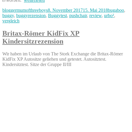
erworben.
weiterlesen
Bee
Autor
Veröffentlicht
Kategorien
bloggermumofthreeboys
8. November 2017
15. Mai 2018
bugaboo
,
vs.
am
buggy
,
buggyrezension
,
Buggytest
,
pushchair
,
review
,
urbo²
,
Mamas
vergleich
&
Papas
Urbo2“
Britax-Römer KidFix XP
Kindersitzrezension
Wir haben im Urlaub von The Stork Exchange die Britax-Römer
KidFix XP Autositze geliehen und getestet. Autositztest.
Kindersitztest. Sitze der Gruppe II/III