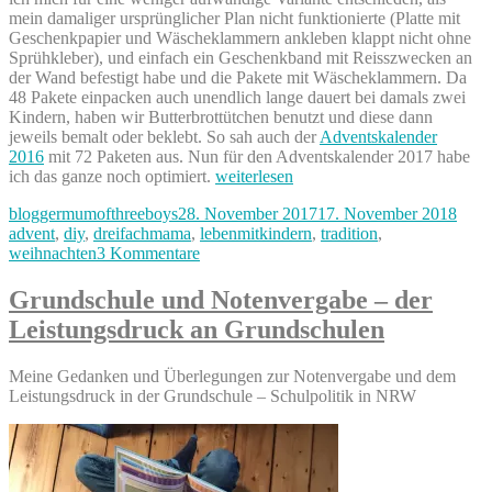
mein damaliger ursprünglicher Plan nicht funktionierte (Platte mit
Geschenkpapier und Wäscheklammern ankleben klappt nicht ohne
Sprühkleber), und einfach ein Geschenkband mit Reisszwecken an
der Wand befestigt habe und die Pakete mit Wäscheklammern. Da
48 Pakete einpacken auch unendlich lange dauert bei damals zwei
Kindern, haben wir Butterbrottütchen benutzt und diese dann
jeweils bemalt oder beklebt. So sah auch der
Adventskalender
2016
mit 72 Paketen aus. Nun für den Adventskalender 2017 habe
„Adventskalender
ich das ganze noch optimiert.
weiterlesen
2017
Autor
Veröffentlicht
Kate
bloggermumofthreeboys
28. November 2017
17. November 2018
–
am
advent
,
diy
,
dreifachmama
,
lebenmitkindern
,
tradition
,
der
zu
weihnachten
3 Kommentare
selbstgemachte
Adventskalender
Adventskalender
2017
für
Grundschule und Notenvergabe – der
–
Kinder“
Leistungsdruck an Grundschulen
der
selbstgemachte
Adventskalender
Meine Gedanken und Überlegungen zur Notenvergabe und dem
für
Leistungsdruck in der Grundschule – Schulpolitik in NRW
Kinder