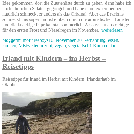
Idee gekommen, dort die Zutatenliste durch zu gehen, dann habe ich
nach ähnlichen Salaten gegoogelt und habe dann experimentiert,
natürlich schmeckt er anders als das Original. Aber das Ergebnis
schmeckt uns super und ist einfach durch die aromatischen Tomaten
und die knackige Paprika total sommerlich. Also genau das richtige
„Sommer
für den ersten Frost und Nieselregen im November.
weiterlesen
in
Autor
Veröffentlicht
Kategorien
bloggermumofthreeboys
16. November 2017
ernährung
,
essen
,
der
am
zu
kochen
,
Mistwetter
,
rezept
,
vegan
,
vegetarisch
1 Kommentar
Küche
Sommer
–
in
vegetarischer
Irland mit Kindern – im Herbst –
der
Nudelsalat
Reisetipps
Küche
mit
–
Risoni-
vegetaris
Nudeln“
Reisetipps für Irland im Herbst mit Kindern, Irlandurlaub im
Nudelsala
Oktober
mit
Risoni-
Nudeln