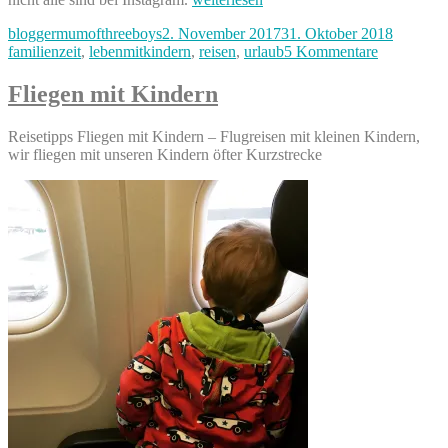
in
Autor
Veröffentlicht
Kategori
bloggermumofthreeboys
2. November 2017
31. Oktober 2018
Irland
am
zu
familienzeit
,
lebenmitkindern
,
reisen
,
urlaub
5 Kommentare
–
Halloween
Fotos“
in
Fliegen mit Kindern
Irland
–
Reisetipps Fliegen mit Kindern – Flugreisen mit kleinen Kindern,
Fotos
wir fliegen mit unseren Kindern öfter Kurzstrecke