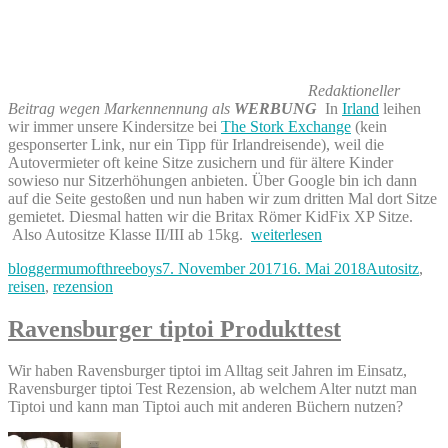
Redaktioneller
Beitrag wegen Markennennung als
WERBUNG
In
Irland
leihen
wir immer unsere Kindersitze bei
The Stork Exchange
(kein
gesponserter Link, nur ein Tipp für Irlandreisende), weil die
Autovermieter oft keine Sitze zusichern und für ältere Kinder
sowieso nur Sitzerhöhungen anbieten. Über Google bin ich dann
auf die Seite gestoßen und nun haben wir zum dritten Mal dort Sitze
gemietet. Diesmal hatten wir die Britax Römer KidFix XP Sitze.
„Britax-
Also Autositze Klasse II/III ab 15kg.
weiterlesen
Römer
Autor
Veröffentlicht
Kategorien
bloggermumofthreeboys
7. November 2017
16. Mai 2018
Autositz
,
KidFix
am
reisen
,
rezension
XP
Kindersitzrezension“
Ravensburger tiptoi Produkttest
Wir haben Ravensburger tiptoi im Alltag seit Jahren im Einsatz,
Ravensburger tiptoi Test Rezension, ab welchem Alter nutzt man
Tiptoi und kann man Tiptoi auch mit anderen Büchern nutzen?