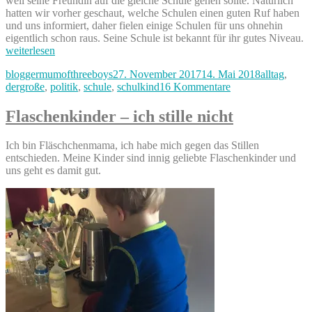
weil seine Freundin auf die gleiche Schule gehen sollte. Natürlich
hatten wir vorher geschaut, welche Schulen einen guten Ruf haben
und uns informiert, daher fielen einige Schulen für uns ohnehin
„
eigentlich schon raus. Seine Schule ist bekannt für ihr gutes Niveau.
u
weiterlesen
N
Autor
Veröffentlicht
Kategorien
bloggermumofthreeboys
27. November 2017
14. Mai 2018
alltag
,
–
am
zu
dergroße
,
politik
,
schule
,
schulkind
16 Kommentare
d
Grundschule
L
und
a
Flaschenkinder – ich stille nicht
Notenvergabe
G
–
Ich bin Fläschchenmama, ich habe mich gegen das Stillen
der
entschieden. Meine Kinder sind innig geliebte Flaschenkinder und
Leistungsdruck
uns geht es damit gut.
an
Grundschulen