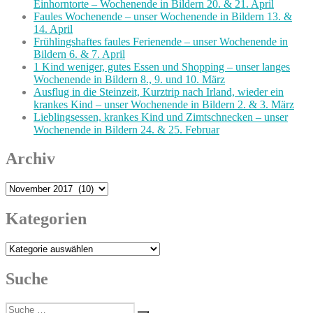
Einhorntorte – Wochenende in Bildern 20. & 21. April
Faules Wochenende – unser Wochenende in Bildern 13. &
14. April
Frühlingshaftes faules Ferienende – unser Wochenende in
Bildern 6. & 7. April
1 Kind weniger, gutes Essen und Shopping – unser langes
Wochenende in Bildern 8., 9. und 10. März
Ausflug in die Steinzeit, Kurztrip nach Irland, wieder ein
krankes Kind – unser Wochenende in Bildern 2. & 3. März
Lieblingsessen, krankes Kind und Zimtschnecken – unser
Wochenende in Bildern 24. & 25. Februar
Archiv
Archiv
Kategorien
Kategorien
Suche
Suche