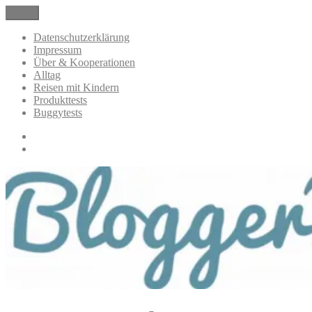
Zum
Menü
BloggerMumOf3Boys Mamablog
Mamablog über das Leben mit drei Kindern mit Produkttests und
Inhalt
Alltagsthemen
springen
Datenschutzerklärung
Impressum
Über & Kooperationen
Alltag
Reisen mit Kindern
Produkttests
Buggytests
Datenschutzerklärung
Impressum