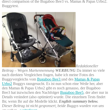
direct comparison of the Bugaboo Bee3 vs. Mamas & Papas Urbo2.
Herbst
Buggytest.
–
Reisetipps
Redaktioneller
Beitrag – Wegen Markennennung
WERBUNG
Da immer so viele
nach direkten Vergleichen fragen, habe ich meine Fotos des
Buggyvergleichs vom
Bugaboo Bee3
und des
Mamas & Papas
Urbo2
Buggys rausgesucht. Es ist nun schon eine Weile her, aber
den Mamas & Papas Urbo2 gibt es noch genauso, der Bugaboo
Bee3 hat inzwischen den Nachfolger
Bugaboo Bee5
, der aber nur in
Details verändert (also optimiert) wurde. Die einzelnen Tests findet
Ihr, wenn Ihr auf die Modelle klickt.
English summary below.
Dieser Beitrag ist nicht gesponsert, beide Buggys wurden von uns
„Bugaboo