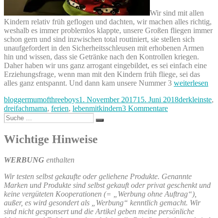
Wir sind mit allen
Kindern relativ früh geflogen und dachten, wir machen alles richtig,
weshalb es immer problemlos klappte, unsere Großen fliegen immer
schon gern und sind inzwischen total routiniert, sie stellen sich
unaufgefordert in den Sicherheitsschleusen mit erhobenen Armen
hin und wissen, dass sie Getränke nach den Kontrollen kriegen.
Daher haben wir uns ganz arrogant eingebildet, es sei einfach eine
Erziehungsfrage, wenn man mit den Kindern früh fliege, sei das
„Fliegen
alles ganz entspannt. Und dann kam unsere Nummer 3
weiterlesen
mit
Autor
Veröffentlicht
Kategorien
bloggermumofthreeboys
1. November 2017
15. Juni 2018
derkleinste
,
Kindern“
am
zu
dreifachmama
,
ferien
,
lebenmitkindern
3 Kommentare
Suche
Fliegen
Suchen
nach:
mit
Kindern
Wichtige Hinweise
WERBUNG
enthalten
Wir testen selbst gekaufte oder geliehene Produkte. Genannte
Marken und Produkte sind selbst gekauft oder privat geschenkt und
keine vergüteten Kooperationen (= „Werbung ohne Auftrag“),
außer, es wird gesondert als „Werbung“ kenntlich gemacht. Wir
sind nicht gesponsert und die Artikel geben meine persönliche