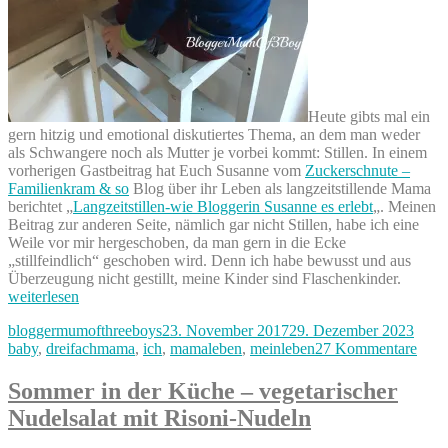
Heute gibts mal ein
gern hitzig und emotional diskutiertes Thema, an dem man weder
als Schwangere noch als Mutter je vorbei kommt: Stillen. In einem
vorherigen Gastbeitrag hat Euch Susanne vom
Zuckerschnute –
Familienkram & so
Blog über ihr Leben als langzeitstillende Mama
berichtet „
Langzeitstillen-wie Bloggerin Susanne es erlebt
„. Meinen
Beitrag zur anderen Seite, nämlich gar nicht Stillen, habe ich eine
Weile vor mir hergeschoben, da man gern in die Ecke
„stillfeindlich“ geschoben wird. Denn ich habe bewusst und aus
„Flasc
Überzeugung nicht gestillt, meine Kinder sind Flaschenkinder.
–
weiterlesen
ich
Autor
Veröffentlicht
Kateg
bloggermumofthreeboys
23. November 2017
29. Dezember 2023
stille
am
zu
baby
,
dreifachmama
,
ich
,
mamaleben
,
meinleben
27 Kommentare
nicht“
Flas
–
Sommer in der Küche – vegetarischer
ich
Nudelsalat mit Risoni-Nudeln
stille
nicht