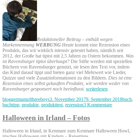
Redaktioneller Beitrag – enthält wegen
Markennennung
WERBUNG
Heute kommt eine Rezension eines
Produkts, das wir wirklich intensiv getestet haben, nämlich seit
2012, der Große hat tiptoi mit 2,5 Jahren zu Ostern bekommen.
Was
ist Ravensburger tiptoi überhaupt?
Die Stifte werden mit speziellen
Büchern von Ravensburger genutzt, sie lesen den Text vor, indem
das Kind darauf tippt und bieten ganz viel Mehrwert wie Lieder,
Quizze und viele Zusatzinformationen zu den Bildern.
Dies ist eine
Rezension eines selbst gekauften Produkts, wir werden weder von
„Ravensburger
Ravensburger gesponsert noch beeinflusst
.
weiterlesen
tiptoi
Autor
Veröffentlicht
Kategor
bloggermumofthreeboys
3. November 2017
9. September 2018
buch
,
Produkttest“
am
zu
buchtipp
,
produkte
,
produkttest
,
rezension
3 Kommentare
Ravensburge
tiptoi
Halloween in Irland – Fotos
Produkttest
Halloween in Irland, in Kenmare zum Kenmare Halloween Howl,
irisches Halloween mit Kindern – Reisetipps