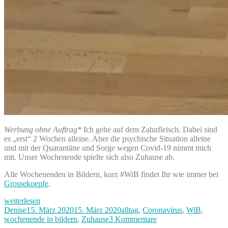
Werbung ohne Auftrag*
Ich gehe auf dem Zahnfleisch. Dabei sind
es „erst“ 2 Wochen alleine. Aber die psychische Situation alleine
und mit der Quarantäne und Sorge wegen Covid-19 nimmt mich
mit. Unser Wochenende spielte sich also Zuhause ab.
Alle Wochenenden in Bildern, kurz #WiB findet Ihr wie immer bei
Grossekoepfe
.
„#SocialDistancing
weiterlesen
–
Autor
Veröffentlicht
Kategorien
Denise
15. März 2020
15. März 2020
alltag
,
Coronavirus
,
WiB
,
unser
am
zu
wochenende in bildern
,
Zuhause
3 Kommentare
Wochenende
#SocialDistancing