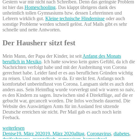
Gestern war mir nicht nach Schreiben. Denn das geringste Problem
ist hier das
Homeschooling
. Das klappt übrigens dank des
unheimlich tollen Gymnasiums bzw. dessen Lehrerinnen und
Lehrern wirklich gut.
Kleine technische Hindernisse
oder auch
sonstige Probleme werden schnell gelöst. Auf Mails gibt es sehr
schnelle und nette Antworten.
Der Hausherr sitzt fest
Mein Mann, der Papa der Kinder, ist seit
Anfang des Monats
beruflich in Mexiko
. Ich hatte sowieso kein gutes Gefühl, da ich die
Nachrichten verfolgt habe und mit der Ausbreitung von Corona
gerechnet habe. Leider fand er es aus beruflichen Gründen wichtig
zu reisen. Und nun stehen wir da. Er steckt fest. Anfangs noch
komfortabel unbeeinflusst von Corona. Langsam sieht es auch dort
anders aus. Sein Heimflug wurde vorverlegt und wir waren so naiv,
es den Kindern zu sagen. Inzwischen sind 4 Direktflüge, auf die er
gebucht war, gecancelt worden. Die Infos wechseln dauernd. Die
Website des Auswärtigen Amts für im Ausland fest sitzende
Deutsche erreichen sie nicht. Per Mail gab es auch noch kein
Feeback.
„So
weiterlesen
viel
Autor
Veröffentlicht
Kategorien
Denise
19. März 2020
19. März 2020
alltag
,
Coronavirus
,
diabetes
,
Hilfsbereitschaft
am