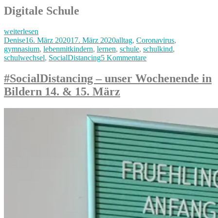
Digitale Schule
„Homeschool
weiterlesen
&
Autor
Veröffentlicht
Kategorien
Denise
16. März 2020
17. März 2020
alltag
,
Coronavirus
,
eLearning
am
gymnasium
,
lebenmitkindern
,
lernen
,
schule
,
schulkind
,
–
zu
schulwechsel
,
SocialDistancing
5 Kommentare
Schulschließungen
Homeschool
wegen
&
#SocialDistancing – unser Wochenende in
Corona“
eLearning
Bildern 14. & 15. März
–
Schulschließungen
wegen
Corona