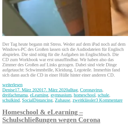
Der Tag heute begann mit Stress. Weder auf dem iPad noch auf dem
Windows-PC des Großen lassen sich die Audiodateien für Englisch
abspielen. Die sind nötig für die Aufgaben im Englischbuch. Die
CD zum Workbook war erst unauffindbar. Wir haben also das
Zimmer des Großen auf Links gezogen. Dabei sind viele Dinge
aufgetaucht: Schwimmbrille, Kleidung, Legoteile. Immerhin fand
sich dann auch die CD in einer Hülle hinter einer anderen CD.
„Isolation
weiterlesen
&
Autor
Veröffentlicht
Kategorien
Denise
17. März 2020
17. März 2020
alltag
,
Coronavirus
,
eLearning
am
dreifachmama
,
eLearning
,
gymnasium
,
homeschool
,
schule
,
Tag
zu
schulkind
,
SocialDistancing
,
Zuhause
,
zweitklässler
3 Kommentare
2
Iso
–
&
Homeschool & eLearning –
erste
eL
Schulschließungen wegen Corona
Hindernisse“
Ta
2