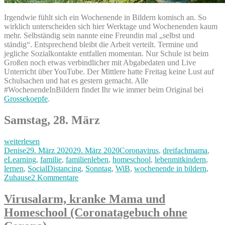
Irgendwie fühlt sich ein Wochenende in Bildern komisch an. So
wirklich unterscheiden sich hier Werktage und Wochenenden kaum
mehr. Selbständig sein nannte eine Freundin mal „selbst und
ständig“. Entsprechend bleibt die Arbeit verteilt. Termine und
jegliche Sozialkontakte entfallen momentan. Nur Schule ist beim
Großen noch etwas verbindlicher mit Abgabedaten und Live
Unterricht über YouTube. Der Mittlere hatte Freitag keine Lust auf
Schulsachen und hat es gestern gemacht. Alle
#WochenendeInBildern findet Ihr wie immer beim Original bei
Grossekoepfe
.
Samstag, 28. März
„Die
weiterlesen
Zeiten
Autor
Veröffentlicht
Kategorien
Denise
29. März 2020
29. März 2020
Coronavirus
,
dreifachmama
,
ändern
am
eLearning
,
familie
,
familienleben
,
homeschool
,
lebenmitkindern
,
sich
lernen
,
SocialDistancing
,
Sonntag
,
WiB
,
wochenende in bildern
,
–
zu
Zuhause
2 Kommentare
unser
Die
#WiB
Zeiten
Virusalarm, kranke Mama und
28.
ändern
Homeschool (Coronatagebuch ohne
&
sich
29.
–