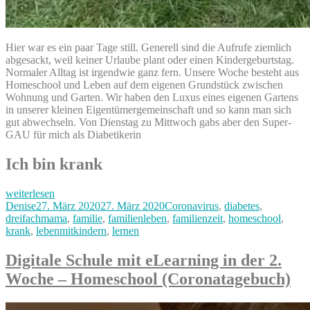
Hier war es ein paar Tage still. Generell sind die Aufrufe ziemlich
abgesackt, weil keiner Urlaube plant oder einen Kindergeburtstag.
Normaler Alltag ist irgendwie ganz fern. Unsere Woche besteht aus
Homeschool und Leben auf dem eigenen Grundstück zwischen
Wohnung und Garten. Wir haben den Luxus eines eigenen Gartens
in unserer kleinen Eigentümergemeinschaft und so kann man sich
gut abwechseln. Von Dienstag zu Mittwoch gabs aber den Super-
GAU für mich als Diabetikerin
Ich bin krank
„Virusalarm,
weiterlesen
kranke
Autor
Veröffentlicht
Kategorien
Denise
27. März 2020
27. März 2020
Coronavirus
,
diabetes
,
Mama
am
dreifachmama
,
familie
,
familienleben
,
familienzeit
,
homeschool
,
und
krank
,
lebenmitkindern
,
lernen
Homeschool
(Coronatagebuch
Digitale Schule mit eLearning in der 2.
ohne
Woche – Homeschool (Coronatagebuch)
Corona)“