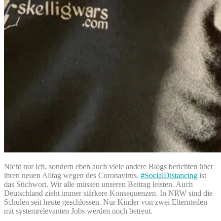
Nicht nur ich, sondern eben auch viele andere Blogs berichten über
ihren neuen Alltag wegen des Coronavirus.
#SocialDistancing
ist
das Stichwort. Wir alle müssen unseren Beitrag leisten. Auch
Deutschland zieht immer stärkere Konsequenzen. In NRW sind die
Schulen seit heute geschlossen. Nur Kinder von zwei Elternteilen
mit systemrelevanten Jobs werden noch betreut.