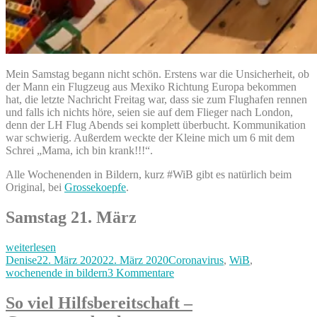
Mein Samstag begann nicht schön. Erstens war die Unsicherheit, ob
der Mann ein Flugzeug aus Mexiko Richtung Europa bekommen
hat, die letzte Nachricht Freitag war, dass sie zum Flughafen rennen
und falls ich nichts höre, seien sie auf dem Flieger nach London,
denn der LH Flug Abends sei komplett überbucht. Kommunikation
war schwierig. Außerdem weckte der Kleine mich um 6 mit dem
Schrei „Mama, ich bin krank!!!“.
Alle Wochenenden in Bildern, kurz #WiB gibt es natürlich beim
Original, bei
Grossekoepfe
.
Samstag 21. März
„Mann
weiterlesen
zurück
Autor
Veröffentlicht
Kategorien
Denise
22. März 2020
22. März 2020
Coronavirus
,
WiB
,
&
am
zu
wochenende in bildern
3 Kommentare
Kinder
Mann
krank,
zurück
So viel Hilfsbereitschaft –
unser
&