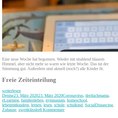
Eine neue Woche hat begonnen. Wieder mit strahlend blauem
Himmel, aber nicht mehr so warm wie letzte Woche. Das tut der
Stimmung gut. Außerdem sind aktuell (noch?) alle Kinder fit.
Freie Zeiteinteilung
„Digitale
weiterlesen
Schule
Autor
Veröffentlicht
Kategorien
Denise
23. März 2020
23. März 2020
Coronavirus
,
dreifachmama
,
mit
am
eLearning
,
familienleben
,
gymnasium
,
homeschool
,
eLearning
lebenmitkindern
,
lernen
,
lesen
,
schule
,
schulkind
,
SocialDistancing
,
in
zu
Zuhause
,
zweitklässler
8 Kommentare
der
Digitale