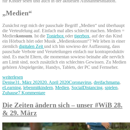
für Kinder seien und auch in der aktuellen Ausnahmesituation.
„Medien“
Zunächst regt mich der pauschale Begriff „Medien“ und überhaupt
die Verteufelung auf. Einfach mal alles schlecht machen. Medien =
Medien
konsum
. Ist die
Toniebox
oder
tigerbox
, auf der das Kind
ein Hörbuch hört oder Musik „Medienkonsum“? Wir leben in einer
ziemlich
digitalen Zeit
und ich bin sowieso der Auffassung, dass
pauschale Verbote und Verurteilungen einfach nur kontraproduktiv
sind. Es macht Eltern, die momentan sowieso beinahe alle nervlich
am Limit sind, noch zusätzlich ein schlechtes Gewissen. Zu Medien
gehören Abspielgeräte, Handys, Tablets, der PC und Fernseher.
„Limits
weiterlesen
für
Autor
Veröffentlicht
Kategorien
Denise
31. März 2020
20. April 2020
Coronavirus
,
dreifachmama
,
Medienzeit
am
eLearning
,
lebenmitkindern
,
Medien
,
SocialDistancing
,
spielen
,
der
zu
Zuhause
7 Kommentare
Kinder
Limits
–
für
Die Zeiten ändern sich – unser #WiB 28.
5
Medienzeit
& 29. März
Gründe
der
warum
Kinder
wir
–
das
5