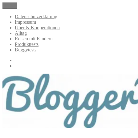
Zum
Menü
BloggerMumOf3Boys Mamablog
Mamablog über das Leben mit drei Kindern mit Produkttests und
Inhalt
Alltagsthemen
springen
Datenschutzerklärung
Impressum
Über & Kooperationen
Alltag
Reisen mit Kindern
Produkttests
Buggytests
Datenschutzerklärung
Impressum