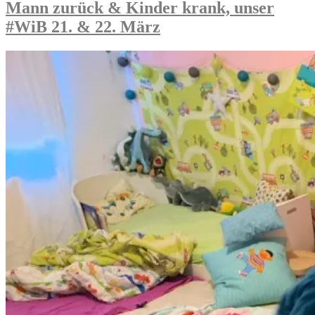
2.
Schule
Mann zurück & Kinder krank, unser
Woche
mit
#WiB 21. & 22. März
–
eLearning
Homeschool
in
(Coronatagebuch)“
der
2.
Woche
–
Homeschool
(Coronatagebuch)