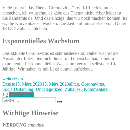
Viele „nervt“ das Thema Coronavirus/Covid-19. Ich kann es
verstehen, ich wünschte, es gäbe das Thema nicht. Aber leider ist
die Pandemie da. Und das einzige, das wir noch machen können, ist
es, die Kurve abzuschwächen. Die Zeit läuft uns aber davon. Daher
JETZT Zuhause bleiben.
Exponentielles Wachstum
Das aktuelle Coronavirus ist sehr ansteckend. Daher wächst die
Anzahl der Infizierten nicht linear und überschaubar, sondern
expontentiell. Exponentielles Wachstum versteht selbst der 10-
Jährige. Wir haben es mit Lego einmal aufgebaut.
„Isoliert
weiterlesen
allein
Autor
Veröffentlicht
Kategorien
Denise
15. März 2020
15. März 2020
alltag
,
Coronavirus
,
mit
am
zu
SocialDistancing
,
Uncategorized
,
Zuhause
5 Kommentare
drei
Seitennummerierung
Seite
Seite
Isoliert
1
2
Nächste Seite
Kindern
Suche
allein
der
Suchen
–
nach:
mit
#SocialDistancing“
Beiträge
drei
Wichtige Hinweise
Kindern
–
WERBUNG
enthalten
#SocialDist