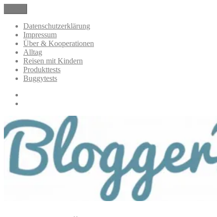
Zum
Menü
BloggerMumOf3Boys Mamablog
Mamablog über das Leben mit drei Kindern mit Produkttests und
Inhalt
Alltagsthemen
springen
Datenschutzerklärung
Impressum
Über & Kooperationen
Alltag
Reisen mit Kindern
Produkttests
Buggytests
Datenschutzerklärung
Impressum