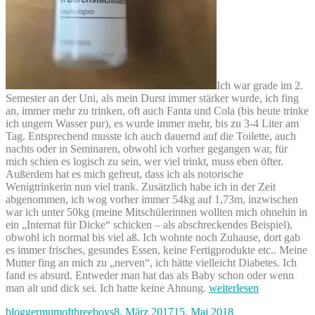
Ich war grade im 2.
Semester an der Uni, als mein Durst immer stärker wurde, ich fing
an, immer mehr zu trinken, oft auch Fanta und Cola (bis heute trinke
ich ungern Wasser pur), es wurde immer mehr, bis zu 3-4 Liter am
Tag. Entsprechend musste ich auch dauernd auf die Toilette, auch
nachts oder in Seminaren, obwohl ich vorher gegangen war, für
mich schien es logisch zu sein, wer viel trinkt, muss eben öfter.
Außerdem hat es mich gefreut, dass ich als notorische
Wenigtrinkerin nun viel trank. Zusätzlich habe ich in der Zeit
abgenommen, ich wog vorher immer 54kg auf 1,73m, inzwischen
war ich unter 50kg (meine Mitschülerinnen wollten mich ohnehin in
ein „Internat für Dicke“ schicken – als abschreckendes Beispiel),
obwohl ich normal bis viel aß. Ich wohnte noch Zuhause, dort gab
es immer frisches, gesundes Essen, keine Fertigprodukte etc.. Meine
Mutter fing an mich zu „nerven“, ich hätte vielleicht Diabetes. Ich
fand es absurd. Entweder man hat das als Baby schon oder wenn
„Diabetes
man alt und dick sei. Ich hatte keine Ahnung.
weiterlesen
–
Autor
Veröffentlicht
Kategorien
bloggermumofthreeboys
8. März 2017
15. Mai 2018
die