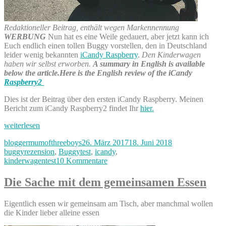
Redaktioneller Beitrag, enthält wegen Markennennung
WERBUNG
Nun hat es eine Weile gedauert, aber jetzt kann ich
Euch endlich einen tollen Buggy vorstellen, den in Deutschland
leider wenig bekannten
iCandy Raspberry
.
Den Kinderwagen
haben wir selbst erworben.
A summary in English is available
below the article.Here is the English review of the iCandy
Raspberry2
Dies ist der Beitrag über den ersten iCandy Raspberry. Meinen
Bericht zum iCandy Raspberry2 findet Ihr
hier.
„Buggytest:
weiterlesen
iCandy
Autor
Veröffentlicht
Kategorien
bloggermumofthreeboys
26. März 2017
18. Juni 2018
Raspberry
am
buggyrezension
,
Buggytest
,
icandy
,
Buggy“
zu
kinderwagentest
10 Kommentare
Buggytest:
iCandy
Die Sache mit dem gemeinsamen Essen
Raspberry
Buggy
Eigentlich essen wir gemeinsam am Tisch, aber manchmal wollen
die Kinder lieber alleine essen