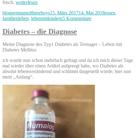
„Die
frisch.
weiterlesen
Sache
Autor
Veröffentlicht
Kategorien
bloggermumofthreeboys
15. März 2017
14. Mai 2018
essen
,
mit
am
zu
familienleben
,
lebenmitkindern
5 Kommentare
dem
Die
gemeinsamen
Sache
Essen“
Diabetes – die Diagnose
mit
dem
Meine Diagnose des Typ1 Diabetes als Teenager – Leben mit
gemeinsamen
Diabetes Mellitus
Essen
ich wurde nun schon mehrfach gefragt und da ich mich dieser Tage
mal wieder über einen Artikel aufgeregt habe, wo Diabetes als
absolut lebensverändernd und schlimm dargestellt wurde, hier nun
mein „Anfang“.