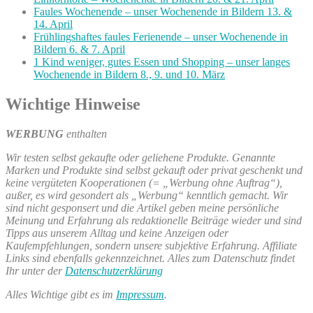
Faules Wochenende – unser Wochenende in Bildern 13. &
14. April
Frühlingshaftes faules Ferienende – unser Wochenende in
Bildern 6. & 7. April
1 Kind weniger, gutes Essen und Shopping – unser langes
Wochenende in Bildern 8., 9. und 10. März
Wichtige Hinweise
WERBUNG
enthalten
Wir testen selbst gekaufte oder geliehene Produkte. Genannte
Marken und Produkte sind selbst gekauft oder privat geschenkt und
keine vergüteten Kooperationen (= „Werbung ohne Auftrag“),
außer, es wird gesondert als „Werbung“ kenntlich gemacht. Wir
sind nicht gesponsert und die Artikel geben meine persönliche
Meinung und Erfahrung als redaktionelle Beiträge wieder und sind
Tipps aus unserem Alltag und keine Anzeigen oder
Kaufempfehlungen, sondern unsere subjektive Erfahrung. Affiliate
Links sind ebenfalls gekennzeichnet. Alles zum Datenschutz findet
Ihr unter der
Datenschutzerklärung
Alles Wichtige gibt es im
Impressum
.