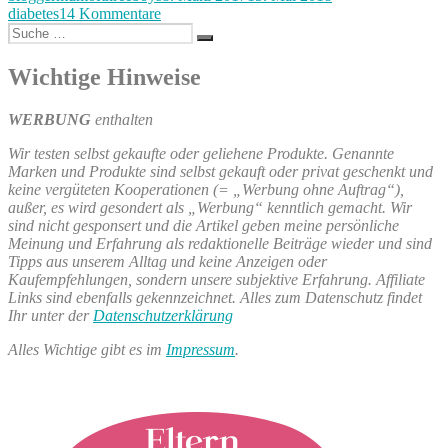
zu
am
diabetes
14 Kommentare
Diagnose“
Suche
Diabetes
Suchen
nach:
–
die
Wichtige Hinweise
Diagnose
WERBUNG
enthalten
Wir testen selbst gekaufte oder geliehene Produkte. Genannte
Marken und Produkte sind selbst gekauft oder privat geschenkt und
keine vergüteten Kooperationen (= „Werbung ohne Auftrag“),
außer, es wird gesondert als „Werbung“ kenntlich gemacht. Wir
sind nicht gesponsert und die Artikel geben meine persönliche
Meinung und Erfahrung als redaktionelle Beiträge wieder und sind
Tipps aus unserem Alltag und keine Anzeigen oder
Kaufempfehlungen, sondern unsere subjektive Erfahrung. Affiliate
Links sind ebenfalls gekennzeichnet. Alles zum Datenschutz findet
Ihr unter der
Datenschutzerklärung
Alles Wichtige gibt es im
Impressum
.