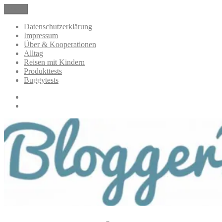
Zum
Menü
BloggerMumOf3Boys Mamablog
Mamablog über das Leben mit drei Kindern mit Produkttests und
Inhalt
Alltagsthemen
springen
Datenschutzerklärung
Impressum
Über & Kooperationen
Alltag
Reisen mit Kindern
Produkttests
Buggytests
Datenschutzerklärung
Impressum