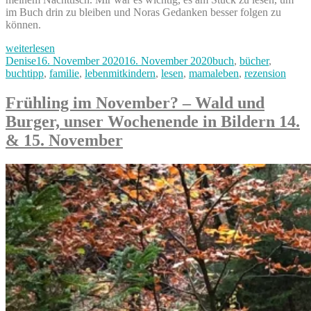
im Buch drin zu bleiben und Noras Gedanken besser folgen zu
können.
„„Mein
weiterlesen
Familienkompass“
Autor
Veröffentlicht
Kategorien
Denise
16. November 2020
16. November 2020
buch
,
bücher
,
–
am
buchtipp
,
familie
,
lebenmitkindern
,
lesen
,
mamaleben
,
rezension
das
neue
Frühling im November? – Wald und
Buch
Burger, unser Wochenende in Bildern 14.
von
Nora
& 15. November
Imlau“