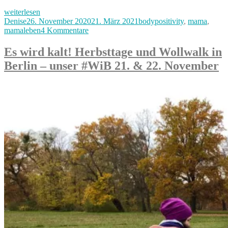
„Kennen
weiterlesen
wir
Autor
Veröffentlicht
Kategorien
Denise
26. November 2020
21. März 2021
bodypositivity
,
mama
,
uns?
am
zu
mamaleben
4 Kommentare
–
Kennen
Nein!“
wir
Es wird kalt! Herbsttage und Wollwalk in
uns?
Berlin – unser #WiB 21. & 22. November
–
Nein!