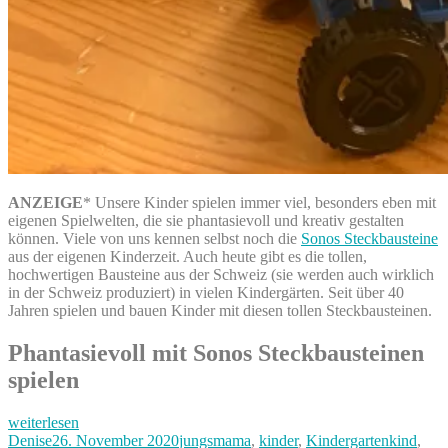
ANZEIGE
* Unsere Kinder spielen immer viel, besonders eben mit
eigenen Spielwelten, die sie phantasievoll und kreativ gestalten
können. Viele von uns kennen selbst noch die
Sonos Steckbausteine
aus der eigenen Kinderzeit. Auch heute gibt es die tollen,
hochwertigen Bausteine aus der Schweiz (sie werden auch wirklich
in der Schweiz produziert) in vielen Kindergärten. Seit über 40
Jahren spielen und bauen Kinder mit diesen tollen Steckbausteinen.
Phantasievoll mit Sonos Steckbausteinen
spielen
„Kreative
weiterlesen
Steckbausteine
Autor
Veröffentlicht
Kategorien
Denise
26. November 2020
jungsmama
,
kinder
,
Kindergartenkind
,