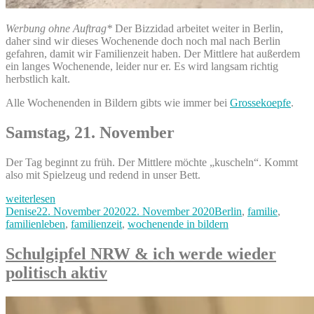
Werbung ohne Auftrag*
Der Bizzidad arbeitet weiter in Berlin,
daher sind wir dieses Wochenende doch noch mal nach Berlin
gefahren, damit wir Familienzeit haben. Der Mittlere hat außerdem
ein langes Wochenende, leider nur er. Es wird langsam richtig
herbstlich kalt.
Alle Wochenenden in Bildern gibts wie immer bei
Grossekoepfe
.
Samstag, 21. November
Der Tag beginnt zu früh. Der Mittlere möchte „kuscheln“. Kommt
also mit Spielzeug und redend in unser Bett.
„Es
weiterlesen
wird
Autor
Veröffentlicht
Kategorien
Denise
22. November 2020
22. November 2020
Berlin
,
familie
,
kalt!
am
familienleben
,
familienzeit
,
wochenende in bildern
Herbsttage
und
Schulgipfel NRW & ich werde wieder
Wollwalk
politisch aktiv
in
Berlin
–
unser