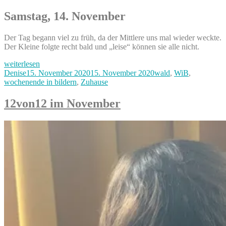
Samstag, 14. November
Der Tag begann viel zu früh, da der Mittlere uns mal wieder weckte.
Der Kleine folgte recht bald und „leise“ können sie alle nicht.
„Frühling
weiterlesen
im
Autor
Veröffentlicht
Kategorien
Denise
15. November 2020
15. November 2020
wald
,
WiB
,
November?
am
wochenende in bildern
,
Zuhause
–
Wald
12von12 im November
und
Burger,
unser
Wochenende
in
Bildern
14.
&
15.
November“