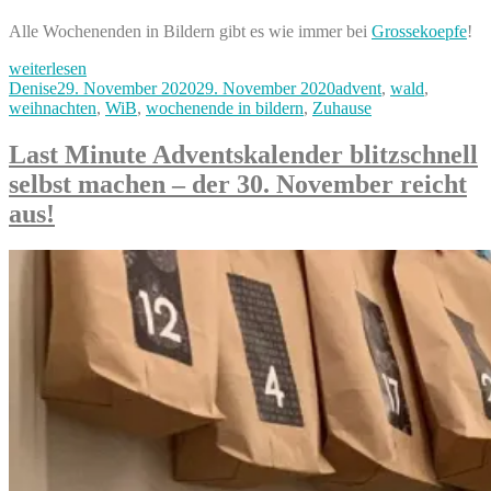
Alle Wochenenden in Bildern gibt es wie immer bei
Grossekoepfe
!
„Herbstsonne,
weiterlesen
Wald
Autor
Veröffentlicht
Kategorien
Denise
29. November 2020
29. November 2020
advent
,
wald
,
und
am
weihnachten
,
WiB
,
wochenende in bildern
,
Zuhause
fehlende
Adventsstimmung
Last Minute Adventskalender blitzschnell
–
selbst machen – der 30. November reicht
unser
#WiB
aus!
28.
&
29.
November“