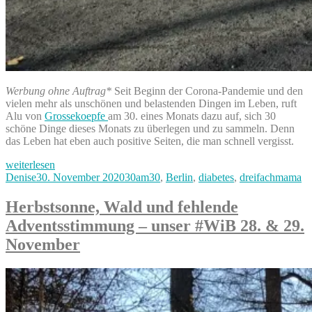
Werbung ohne Auftrag*
Seit Beginn der Corona-Pandemie und den
vielen mehr als unschönen und belastenden Dingen im Leben, ruft
Alu von
Grossekoepfe
am 30. eines Monats dazu auf, sich 30
schöne Dinge dieses Monats zu überlegen und zu sammeln. Denn
das Leben hat eben auch positive Seiten, die man schnell vergisst.
„Schöne
weiterlesen
Momente
Autor
Veröffentlicht
Kategorien
Denise
30. November 2020
30am30
,
Berlin
,
diabetes
,
dreifachmama
#30am30
am
im
Herbstsonne, Wald und fehlende
November“
Adventsstimmung – unser #WiB 28. & 29.
November