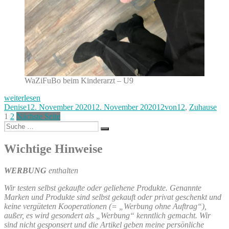
WaZiFuBo beim Kinderarzt – U9
„12von12
weiterlesen
im
Autor
Veröffentlicht
Kategorien
Denise
12. November 2020
12. November 2020
12von12
,
Zuhause
November“
Seitennummerierung
Seite
Seite
am
1
2
Nächste Seite
Suche
der
Suchen
nach:
Beiträge
Wichtige Hinweise
WERBUNG
enthalten
Wir testen selbst gekaufte oder geliehene Produkte. Genannte
Marken und Produkte sind selbst gekauft oder privat geschenkt und
keine vergüteten Kooperationen (= „Werbung ohne Auftrag“),
außer, es wird gesondert als „Werbung“ kenntlich gemacht. Wir
sind nicht gesponsert und die Artikel geben meine persönliche