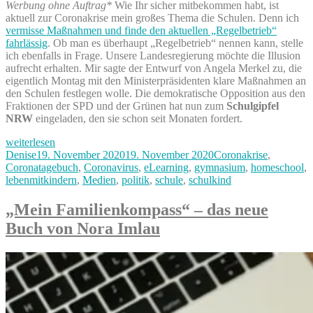
Werbung ohne Auftrag*
Wie Ihr sicher mitbekommen habt, ist
aktuell zur Coronakrise mein großes Thema die Schulen. Denn ich
vermisse Maßnahmen und finde den aktuellen „Regelbetrieb“
fahrlässig
. Ob man es überhaupt „Regelbetrieb“ nennen kann, stelle
ich ebenfalls in Frage. Unsere Landesregierung möchte die Illusion
aufrecht erhalten. Mir sagte der Entwurf von Angela Merkel zu, die
eigentlich Montag mit den Ministerpräsidenten klare Maßnahmen an
den Schulen festlegen wolle. Die demokratische Opposition aus den
Fraktionen der SPD und der Grünen hat nun zum
Schulgipfel
NRW
eingeladen, den sie schon seit Monaten fordert.
„Schulgipfel
weiterlesen
NRW
Autor
Veröffentlicht
Kategorien
Denise
19. November 2020
19. November 2020
Coronakrise
,
&
am
Coronatagebuch
,
Coronavirus
,
eLearning
,
gymnasium
,
homeschool
,
ich
lebenmitkindern
,
Medien
,
politik
,
schule
,
schulkind
werde
wieder
„Mein Familienkompass“ – das neue
politisch
Buch von Nora Imlau
aktiv“