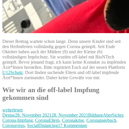
Dieser Beitrag wartete schon lange. Denn unsere Kinder sind seit
den Herbstferien vollständig gegen Corona geimpft. Seit Ende
Oktober haben auch der Mittlere (9) und der Kleine (6)
vollständigen Impfschutz. Sie wurden off-label mit BioNTech
geimpft. Bevor jemand fragt, ich kann keine Kontakte zu impfenden
Ärzt*Innen herstellen. Bitte registriert Euch auf der neuen Plattform
U12Schutz
. Dort finden suchende Eltern und off-label impfende
Ärzt*Innen zueinander. Daher keine Gewähr von mir.
Wie wir an die off-label Impfung
gekommen sind
„Off-
weiterlesen
label
Autor
Veröffentlicht
Kategorien
Denise
28. November 2021
28. November 2021
BildungAberSicher
,
geimpft!
am
Corona-Impfung
,
CoronaEltern
,
Coronakrise
,
Coronatagebuch
,
Unsere
zu
Coronavirus
,
SocialDistancing
17 Kommentare