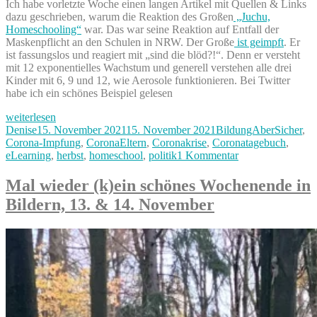
Ich habe vorletzte Woche einen langen Artikel mit Quellen & Links
dazu geschrieben, warum die Reaktion des Großen
„Juchu,
Homeschooling“
war. Das war seine Reaktion auf Entfall der
Maskenpflicht an den Schulen in NRW. Der Große
ist geimpft
. Er
ist fassungslos und reagiert mit „sind die blöd?!“. Denn er versteht
mit 12 exponentielles Wachstum und generell verstehen alle drei
Kinder mit 6, 9 und 12, wie Aerosole funktionieren. Bei Twitter
habe ich ein schönes Beispiel gelesen
„#KinderdurchseuchungStoppen
weiterlesen
–
Autor
Veröffentlicht
Kategorien
Denise
15. November 2021
15. November 2021
BildungAberSicher
,
hebt
am
Corona-Impfung
,
CoronaEltern
,
Coronakrise
,
Coronatagebuch
,
die
zu
eLearning
,
herbst
,
homeschool
,
politik
1 Kommentar
Präsenzpflicht
#Kinderdurchseu
auf
–
Mal wieder (k)ein schönes Wochenende in
&
hebt
Bildern, 13. & 14. November
macht
die
die
Präsenzpflicht
Schulen
auf
sicher“
&
macht
die
Schulen
sicher