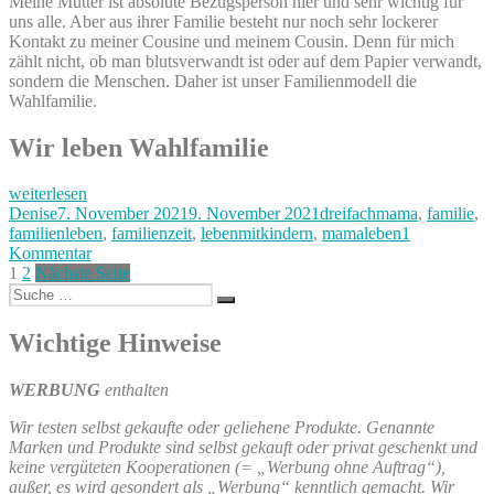
Meine Mutter ist absolute Bezugsperson hier und sehr wichtig für
uns alle. Aber aus ihrer Familie besteht nur noch sehr lockerer
Kontakt zu meiner Cousine und meinem Cousin. Denn für mich
zählt nicht, ob man blutsverwandt ist oder auf dem Papier verwandt,
sondern die Menschen. Daher ist unser Familienmodell die
Wahlfamilie.
Wir leben Wahlfamilie
„Wahlfamilie
weiterlesen
als
Autor
Veröffentlicht
Kategorien
Denise
7. November 2021
9. November 2021
dreifachmama
,
familie
,
Familienmodell
am
familienleben
,
familienzeit
,
lebenmitkindern
,
mamaleben
1
–
zu
Kommentar
aber
Seitennummerierung
Seite
Seite
Wahlfamilie
1
2
Nächste Seite
ich
Suche
als
der
Suchen
vermisse
nach:
Familienmodell
meine
Beiträge
–
Wichtige Hinweise
Großeltern
aber
immer
ich
WERBUNG
enthalten
noch“
vermisse
meine
Wir testen selbst gekaufte oder geliehene Produkte. Genannte
Großeltern
Marken und Produkte sind selbst gekauft oder privat geschenkt und
immer
keine vergüteten Kooperationen (= „Werbung ohne Auftrag“),
noch
außer, es wird gesondert als „Werbung“ kenntlich gemacht. Wir