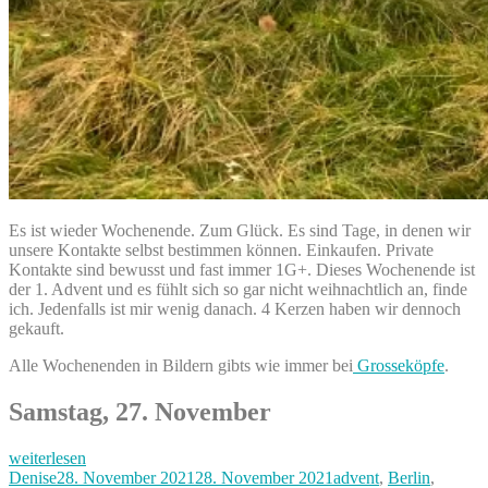
Es ist wieder Wochenende. Zum Glück. Es sind Tage, in denen wir
unsere Kontakte selbst bestimmen können. Einkaufen. Private
Kontakte sind bewusst und fast immer 1G+. Dieses Wochenende ist
der 1. Advent und es fühlt sich so gar nicht weihnachtlich an, finde
ich. Jedenfalls ist mir wenig danach. 4 Kerzen haben wir dennoch
gekauft.
Alle Wochenenden in Bildern gibts wie immer bei
Grosseköpfe
.
Samstag, 27. November
„Von
weiterlesen
Wald,
Autor
Veröffentlicht
Kategorien
Denise
28. November 2021
28. November 2021
advent
,
Berlin
,