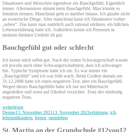
Situationen und Menschen irgendwie ein Bauchgefühl. Eigentlich
immer. Allermeistens stimmt mein Bauchgefühl. Man könnte es
Intuition nennen. Manchmal geht es darüber hinaus. Ich glaube nicht
an esoterische Dinge. Aber manchmal kann ich Situationen vorher
„sehen“. Das kann man natürlich auch rational erklären, ein bißchen
Lebenserfahrung habe ich. Außerdem kenne ich Personen in
meinem direkten Umfeld oft gut.
Bauchgefühl gut oder schlecht
Ich kenne mich selbst gut. Nach der ersten Schwangerschaft wusste
ich jeweils auch ohne Schwangerschaftstest, dass ich schwanger
bin. Typische Symptome hatte ich nie. Es war immer ein
„Bauchgefühl“ und ich war früh wach. Beim Großen damals am
31.12.2008 hatte ich einen negativen Test, aber ein Bauchgefühl.
Wegen dieses Bauchgefühls habe ich nur um Mitternacht
angestoßen und sonst auf Alkohol verzichtet. Trotz des eindeutig
negativen Tests.
„Bauchgefühl
weiterlesen
–
Autor
Veröffentlicht
Kategorien
Denise
13. November 2021
13. November 2021
erfahrung
,
ich
,
es
am
lebenmitkindern
,
lernen
,
meinleben
mit
Kindern
St. Martin an der Grundschule #12von12