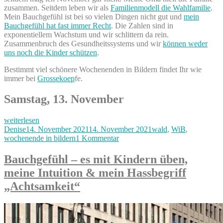
zusammen. Seitdem leben wir als
Familienmodell die Wahlfamilie
.
Mein Bauchgefühl ist bei so vielen Dingen nicht gut und
mein
Bauchgefühl hat fast immer Recht
. Die Zahlen sind in
exponentiellem Wachstum und wir schlittern da rein.
Zusammenbruch des Gesundheitssystems und wir
können weder
uns noch die Kinder schützen
.
Bestimmt viel schönere Wochenenden in Bildern findet Ihr wie
immer bei
Grossekoep
fe.
Samstag, 13. November
„Mal
weiterlesen
wieder
Autor
Veröffentlicht
Kategorien
Denise
14. November 2021
14. November 2021
wald
,
WiB
,
(k)ein
am
zu
wochenende in bildern
1 Kommentar
schönes
Mal
Wochenende
wieder
Bauchgefühl – es mit Kindern üben,
in
(k)ein
meine Intuition & mein Hassbegriff
Bildern,
schönes
13.
Wochenende
„Achtsamkeit“
&
in
14.
Bildern,
November“
13.
&