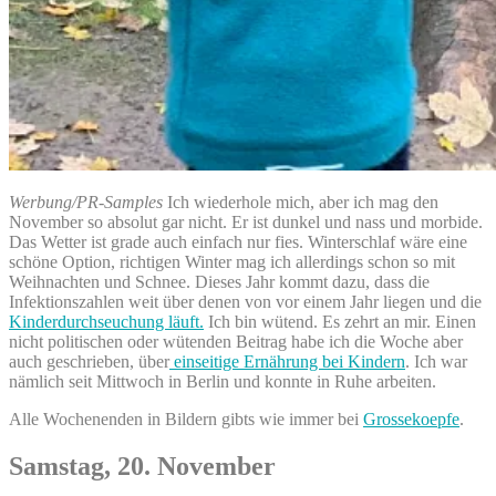
Werbung/PR-Samples
Ich wiederhole mich, aber ich mag den
November so absolut gar nicht. Er ist dunkel und nass und morbide.
Das Wetter ist grade auch einfach nur fies. Winterschlaf wäre eine
schöne Option, richtigen Winter mag ich allerdings schon so mit
Weihnachten und Schnee. Dieses Jahr kommt dazu, dass die
Infektionszahlen weit über denen von vor einem Jahr liegen und die
Kinderdurchseuchung läuft.
Ich bin wütend. Es zehrt an mir. Einen
nicht politischen oder wütenden Beitrag habe ich die Woche aber
auch geschrieben, über
einseitige Ernährung bei Kindern
. Ich war
nämlich seit Mittwoch in Berlin und konnte in Ruhe arbeiten.
Alle Wochenenden in Bildern gibts wie immer bei
Grossekoepfe
.
Samstag, 20. November