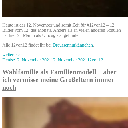
Heute ist der 12. November und somit Zeit für #12von12 – 12
Bilder vom 12. des Monats. Anders als an vielen anderen Schulen
hat hier St. Martin als Umzug stattgefunden.
Alle 12von12 findet Ihr bei
Draussennurkännchen
.
„St.
weiterlesen
Martin
Autor
Veröffentlicht
Kategorien
Denise
12. November 2021
12. November 2021
12von12
an
am
der
Wahlfamilie als Familienmodell – aber
Grundschule
ich vermisse meine Großeltern immer
#12von12
November
noch
2021“