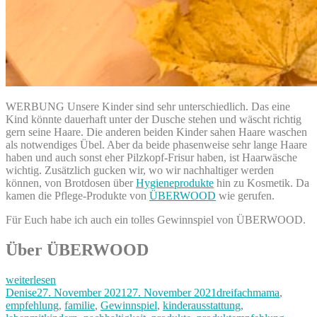
WERBUNG Unsere Kinder sind sehr unterschiedlich. Das eine
Kind könnte dauerhaft unter der Dusche stehen und wäscht richtig
gern seine Haare. Die anderen beiden Kinder sahen Haare waschen
als notwendiges Übel. Aber da beide phasenweise sehr lange Haare
haben und auch sonst eher Pilzkopf-Frisur haben, ist Haarwäsche
wichtig. Zusätzlich gucken wir, wo wir nachhaltiger werden
können, von Brotdosen über
Hygieneprodukte
hin zu Kosmetik. Da
kamen die Pflege-Produkte von
ÜBERWOOD
wie gerufen.
Für Euch habe ich auch ein tolles Gewinnspiel von ÜBERWOOD.
Über ÜBERWOOD
„„Das
weiterlesen
riecht
Autor
Veröffentlicht
Kategorien
Denise
27. November 2021
27. November 2021
dreifachmama
,
lecker
am
empfehlung
,
familie
,
Gewinnspiel
,
kinderausstattung
,