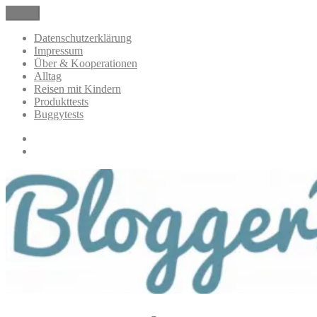
Zum
Menü
BloggerMumOf3Boys Mamablog
Mamablog über das Leben mit drei Kindern mit Produkttests und
Inhalt
Alltagsthemen
springen
Datenschutzerklärung
Impressum
Über & Kooperationen
Alltag
Reisen mit Kindern
Produkttests
Buggytests
Datenschutzerklärung
Impressum