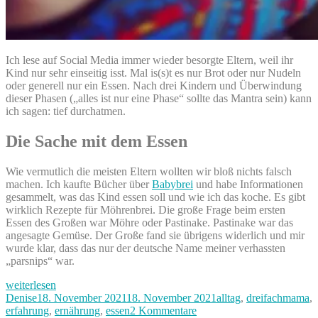
Ich lese auf Social Media immer wieder besorgte Eltern, weil ihr
Kind nur sehr einseitig isst. Mal is(s)t es nur Brot oder nur Nudeln
oder generell nur ein Essen. Nach drei Kindern und Überwindung
dieser Phasen („alles ist nur eine Phase“ sollte das Mantra sein) kann
ich sagen: tief durchatmen.
Die Sache mit dem Essen
Wie vermutlich die meisten Eltern wollten wir bloß nichts falsch
machen. Ich kaufte Bücher über
Babybrei
und habe Informationen
gesammelt, was das Kind essen soll und wie ich das koche. Es gibt
wirklich Rezepte für Möhrenbrei. Die große Frage beim ersten
Essen des Großen war Möhre oder Pastinake. Pastinake war das
angesagte Gemüse. Der Große fand sie übrigens widerlich und mir
wurde klar, dass das nur der deutsche Name meiner verhassten
„parsnips“ war.
„Hilfe
weiterlesen
–
Autor
Veröffentlicht
Kategorien
Denise
18. November 2021
18. November 2021
alltag
,
dreifachmama
,
mein
am
zu
erfahrung
,
ernährung
,
essen
2 Kommentare