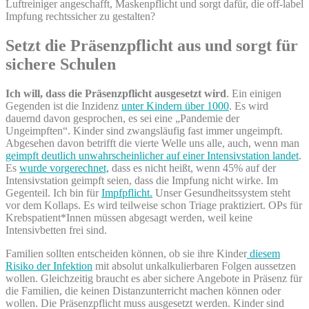
Luftreiniger angeschafft, Maskenpflicht und sorgt dafür, die off-label
Impfung rechtssicher zu gestalten?
Setzt die Präsenzpflicht aus und sorgt für
sichere Schulen
Ich will, dass die Präsenzpflicht ausgesetzt wird
. Ein einigen
Gegenden ist die Inzidenz
unter Kindern über 1000
. Es wird
dauernd davon gesprochen, es sei eine „Pandemie der
Ungeimpften“. Kinder sind zwangsläufig fast immer ungeimpft.
Abgesehen davon betrifft die vierte Welle uns alle, auch, wenn man
geimpft deutlich unwahrscheinlicher auf einer Intensivstation landet
.
Es
wurde vorgerechnet,
dass es nicht heißt, wenn 45% auf der
Intensivstation geimpft seien, dass die Impfung nicht wirke. Im
Gegenteil. Ich bin für
Impfpflicht.
Unser Gesundheitssystem steht
vor dem Kollaps. Es wird teilweise schon Triage praktiziert. OPs für
Krebspatient*Innen müssen abgesagt werden, weil keine
Intensivbetten frei sind.
Familien sollten entscheiden können, ob sie ihre Kinder
diesem
Risiko der Infektion
mit absolut unkalkulierbaren Folgen aussetzen
wollen. Gleichzeitig braucht es aber sichere Angebote in Präsenz für
die Familien, die keinen Distanzunterricht machen können oder
wollen. Die Präsenzpflicht muss ausgesetzt werden. Kinder sind