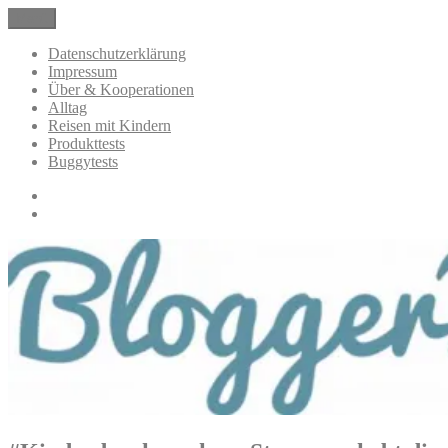
Zum
Menü
BloggerMumOf3Boys Mamablog
Mamablog über das Leben mit drei Kindern mit Produkttests und
Inhalt
Alltagsthemen
springen
Datenschutzerklärung
Impressum
Über & Kooperationen
Alltag
Reisen mit Kindern
Produkttests
Buggytests
Datenschutzerklärung
Impressum