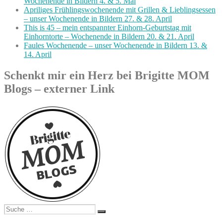
Wochenende in Bildern 4. & 5. Mai
Apriliges Frühlingswochenende mit Grillen & Lieblingsessen
– unser Wochenende in Bildern 27. & 28. April
This is 45 – mein entspannter Einhorn-Geburtstag mit
Einhorntorte – Wochenende in Bildern 20. & 21. April
Faules Wochenende – unser Wochenende in Bildern 13. &
14. April
Schenkt mir ein Herz bei Brigitte MOM
Blogs – externer Link
Suche
Suchen
nach: