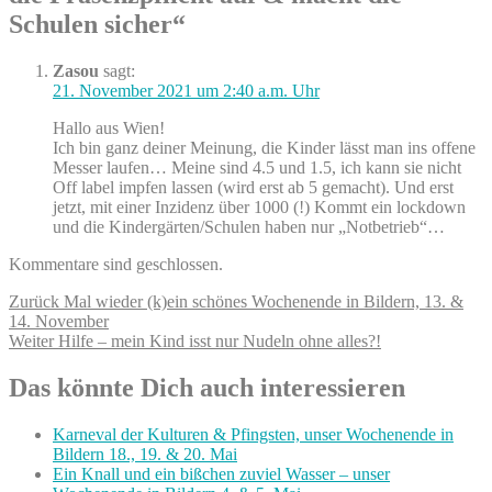
Schulen sicher“
Zasou
sagt:
21. November 2021 um 2:40 a.m. Uhr
Hallo aus Wien!
Ich bin ganz deiner Meinung, die Kinder lässt man ins offene
Messer laufen… Meine sind 4.5 und 1.5, ich kann sie nicht
Off label impfen lassen (wird erst ab 5 gemacht). Und erst
jetzt, mit einer Inzidenz über 1000 (!) Kommt ein lockdown
und die Kindergärten/Schulen haben nur „Notbetrieb“…
Kommentare sind geschlossen.
Beitragsnavigation
Vorheriger
Zurück
Mal wieder (k)ein schönes Wochenende in Bildern, 13. &
Beitrag:
14. November
Nächster
Weiter
Hilfe – mein Kind isst nur Nudeln ohne alles?!
Beitrag:
Das könnte Dich auch interessieren
Karneval der Kulturen & Pfingsten, unser Wochenende in
Bildern 18., 19. & 20. Mai
Ein Knall und ein bißchen zuviel Wasser – unser