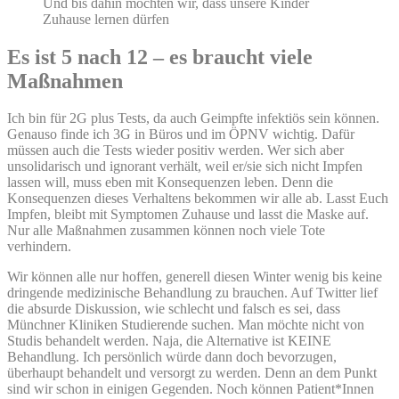
Und bis dahin möchten wir, dass unsere Kinder
Zuhause lernen dürfen
Es ist 5 nach 12 – es braucht viele
Maßnahmen
Ich bin für 2G plus Tests, da auch Geimpfte infektiös sein können.
Genauso finde ich 3G in Büros und im ÖPNV wichtig. Dafür
müssen auch die Tests wieder positiv werden. Wer sich aber
unsolidarisch und ignorant verhält, weil er/sie sich nicht Impfen
lassen will, muss eben mit Konsequenzen leben. Denn die
Konsequenzen dieses Verhaltens bekommen wir alle ab. Lasst Euch
Impfen, bleibt mit Symptomen Zuhause und lasst die Maske auf.
Nur alle Maßnahmen zusammen können noch viele Tote
verhindern.
Wir können alle nur hoffen, generell diesen Winter wenig bis keine
dringende medizinische Behandlung zu brauchen. Auf Twitter lief
die absurde Diskussion, wie schlecht und falsch es sei, dass
Münchner Kliniken Studierende suchen. Man möchte nicht von
Studis behandelt werden. Naja, die Alternative ist KEINE
Behandlung. Ich persönlich würde dann doch bevorzugen,
überhaupt behandelt und versorgt zu werden. Denn an dem Punkt
sind wir schon in einigen Gegenden. Noch können Patient*Innen