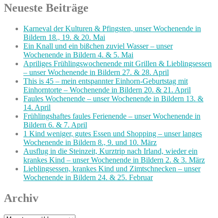
Neueste Beiträge
Karneval der Kulturen & Pfingsten, unser Wochenende in
Bildern 18., 19. & 20. Mai
Ein Knall und ein bißchen zuviel Wasser – unser
Wochenende in Bildern 4. & 5. Mai
Apriliges Frühlingswochenende mit Grillen & Lieblingsessen
– unser Wochenende in Bildern 27. & 28. April
This is 45 – mein entspannter Einhorn-Geburtstag mit
Einhorntorte – Wochenende in Bildern 20. & 21. April
Faules Wochenende – unser Wochenende in Bildern 13. &
14. April
Frühlingshaftes faules Ferienende – unser Wochenende in
Bildern 6. & 7. April
1 Kind weniger, gutes Essen und Shopping – unser langes
Wochenende in Bildern 8., 9. und 10. März
Ausflug in die Steinzeit, Kurztrip nach Irland, wieder ein
krankes Kind – unser Wochenende in Bildern 2. & 3. März
Lieblingsessen, krankes Kind und Zimtschnecken – unser
Wochenende in Bildern 24. & 25. Februar
Archiv