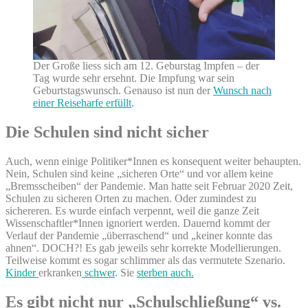
Der Große liess sich am 12. Geburstag Impfen – der
Tag wurde sehr ersehnt. Die Impfung war sein
Geburtstagswunsch. Genauso ist nun der
Wunsch nach
einer Reiseharfe erfüllt
.
Die Schulen sind nicht sicher
Auch, wenn einige Politiker*Innen es konsequent weiter behaupten.
Nein, Schulen sind keine „sicheren Orte“ und vor allem keine
„Bremsscheiben“ der Pandemie. Man hatte seit Februar 2020 Zeit,
Schulen zu sicheren Orten zu machen. Oder zumindest zu
sichereren. Es wurde einfach verpennt, weil die ganze Zeit
Wissenschaftler*Innen ignoriert werden. Dauernd kommt der
Verlauf der Pandemie „überraschend“ und „keiner konnte das
ahnen“. DOCH?! Es gab jeweils sehr korrekte Modellierungen.
Teilweise kommt es sogar schlimmer als das vermutete Szenario.
Kinder
erkranken
schwer
. Sie
sterben auch.
Es gibt nicht nur „Schulschließung“ vs.