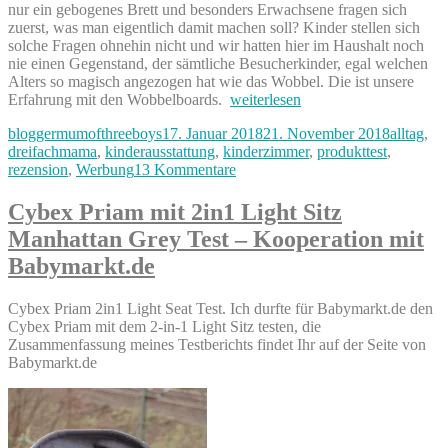
nur ein gebogenes Brett und besonders Erwachsene fragen sich
zuerst, was man eigentlich damit machen soll? Kinder stellen sich
solche Fragen ohnehin nicht und wir hatten hier im Haushalt noch
nie einen Gegenstand, der sämtliche Besucherkinder, egal welchen
Alters so magisch angezogen hat wie das Wobbel. Die ist unsere
„Wobbel
Erfahrung mit den Wobbelboards.
weiterlesen
vs
Autor
Veröffentlicht
Kategori
bloggermumofthreeboys
17. Januar 2018
21. November 2018
alltag
,
Wobbel
am
dreifachmama
,
kinderausstattung
,
kinderzimmer
,
produkttest
,
XL
zu
rezension
,
Werbung
13 Kommentare
Test
Wobbel
–
vs
Vergleich
Cybex Priam mit 2in1 Light Sitz
Wobbel
der
Manhattan Grey Test – Kooperation mit
XL
beiden
Test
Wobbelboards“
Babymarkt.de
–
Vergleich
Cybex Priam 2in1 Light Seat Test. Ich durfte für Babymarkt.de den
der
Cybex Priam mit dem 2-in-1 Light Sitz testen, die
beiden
Zusammenfassung meines Testberichts findet Ihr auf der Seite von
Wobbelboards
Babymarkt.de