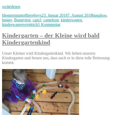
„Unterschiede
weiterlesen
zwischen
Autor
Veröffentlicht
Kategorien
bloggermumofthreeboys
23. Januar 2018
7. August 2018
bugaboo
,
Bugaboo
am
buggy
,
Buggytest
,
cam3
,
cameleon
,
kinderwagen
,
Frog
zu
kinderwagenvergleich
1 Kommentar
vs.
Unterschiede
Bugaboo
zwischen
Cameleon
Kindergarten – der Kleine wird bald
Bugaboo
vs.
Kindergartenkind
Frog
Bugaboo
vs.
Cameleon2
Bugaboo
vs.
Unser Kleiner wird Kindergartenkind. Wir lieben unseren
Cameleon
Bugaboo
Kindergarten und freuen uns, dass auch er in diese tolle Betreuung
vs.
Cameleon3“
kommt.
Bugaboo
Cameleon2
vs.
Bugaboo
Cameleon3