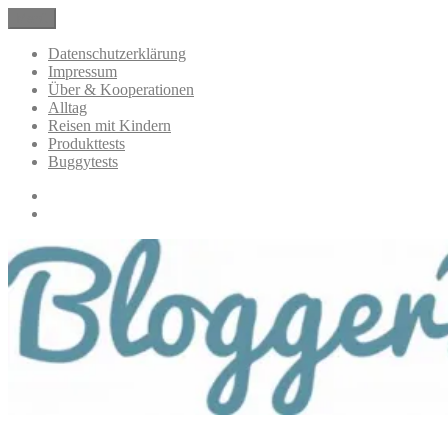
Zum
Menü
BloggerMumOf3Boys Mamablog
Mamablog über das Leben mit drei Kindern mit Produkttests und
Inhalt
Alltagsthemen
springen
Datenschutzerklärung
Impressum
Über & Kooperationen
Alltag
Reisen mit Kindern
Produkttests
Buggytests
Datenschutzerklärung
Impressum