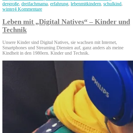
am
dergroße
,
dreifachmama
,
erfahrung
,
lebenmitkindern
,
schulkind
,
dem
zu
winter
4 Kommentare
Großen
Schlittschuhlaufen
–
–
Alltag
Leben mit „Digital Natives“ – Kinder und
Exklusivzeit
mit
Technik
mit
drei
dem
Kindern“
Großen
Unsere Kinder sind Digital Natives, sie wachsen mit Internet,
–
Smartphones und Streaming Diensten auf, ganz anders als meine
Alltag
Kindheit in den 1980ern. Kinder und Technik.
mit
drei
Kindern