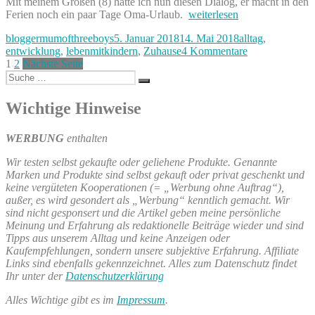
Mit meinem Großen (8) hatte ich nun diesen Dialog, er macht in den
„Leben
Ferien noch ein paar Tage Oma-Urlaub.
weiterlesen
mit
Autor
Veröffentlicht
Kategorien
bloggermumofthreeboys
5. Januar 2018
14. Mai 2018
alltag
,
„Digital
am
zu
entwicklung
,
lebenmitkindern
,
Zuhause
4 Kommentare
Natives“
Seitennummerierung
Seite
Seite
Leben
1
2
Nächste Seite
–
Suche
mit
Kinder
der
Suchen
nach:
„Digital
und
Beiträge
Natives“
Technik“
Wichtige Hinweise
–
Kinder
WERBUNG
enthalten
und
Technik
Wir testen selbst gekaufte oder geliehene Produkte. Genannte
Marken und Produkte sind selbst gekauft oder privat geschenkt und
keine vergüteten Kooperationen (= „Werbung ohne Auftrag“),
außer, es wird gesondert als „Werbung“ kenntlich gemacht. Wir
sind nicht gesponsert und die Artikel geben meine persönliche
Meinung und Erfahrung als redaktionelle Beiträge wieder und sind
Tipps aus unserem Alltag und keine Anzeigen oder
Kaufempfehlungen, sondern unsere subjektive Erfahrung. Affiliate
Links sind ebenfalls gekennzeichnet. Alles zum Datenschutz findet
Ihr unter der
Datenschutzerklärung
Alles Wichtige gibt es im
Impressum
.