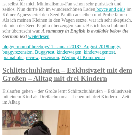
ist selbst für mich Minimalismus-Fan schon sehr puristisch und
zeitlos. Nun durfte ich im wunderschönen Laden
boyce and girls
im
Kölner Agnesviertel den Seed Papilio ausleihen und Probe fahren.
Als ich meinen Kleinen in den Wagen setzte, war ich sehr skeptisch,
ob mich der Seed Papilio überzeugen kann. Bis ich los schob und
sehr überrascht war.
A summary in English is available below the
„Der
German text
weiterlesen
Seed
Autor
Veröffentlicht
Kategorien
bloggermumofthreeboys
11. Januar 2018
7. August 2018
buggy
,
Papilio
am
buggyrezension
,
Buggytest
,
kinderwagen
,
kinderwagentest
,
Test
zu
pramaholic
,
review
,
rezension
,
Werbung
1 Kommentar
–
Der
Kinderwagentests“
Seed
Schlittschuhlaufen – Exklusivzeit mit dem
Papilio
Großen – Alltag mit drei Kindern
Test
–
Kinderwagentes
Eislaufen gehen – der Große lernt Schlittschuhlaufen – Exklusivzeit
mit einem Kind als Dreifachmama – Leben mit drei Kindern – Zeit
im Alltag