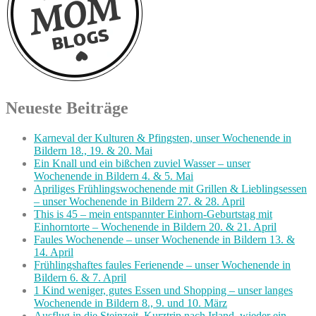
Neueste Beiträge
Karneval der Kulturen & Pfingsten, unser Wochenende in
Bildern 18., 19. & 20. Mai
Ein Knall und ein bißchen zuviel Wasser – unser
Wochenende in Bildern 4. & 5. Mai
Apriliges Frühlingswochenende mit Grillen & Lieblingsessen
– unser Wochenende in Bildern 27. & 28. April
This is 45 – mein entspannter Einhorn-Geburtstag mit
Einhorntorte – Wochenende in Bildern 20. & 21. April
Faules Wochenende – unser Wochenende in Bildern 13. &
14. April
Frühlingshaftes faules Ferienende – unser Wochenende in
Bildern 6. & 7. April
1 Kind weniger, gutes Essen und Shopping – unser langes
Wochenende in Bildern 8., 9. und 10. März
Ausflug in die Steinzeit, Kurztrip nach Irland, wieder ein