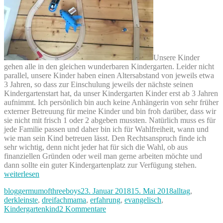
Unsere Kinder
gehen alle in den gleichen wunderbaren Kindergarten. Leider nicht
parallel, unsere Kinder haben einen Altersabstand von jeweils etwa
3 Jahren, so dass zur Einschulung jeweils der nächste seinen
Kindergartenstart hat, da unser Kindergarten Kinder erst ab 3 Jahren
aufnimmt. Ich persönlich bin auch keine Anhängerin von sehr früher
externer Betreuung für meine Kinder und bin froh darüber, dass wir
sie nicht mit frisch 1 oder 2 abgeben mussten. Natürlich muss es für
jede Familie passen und daher bin ich für Wahlfreiheit, wann und
wie man sein Kind betreuen lässt. Den Rechtsanspruch finde ich
sehr wichtig, denn nicht jeder hat für sich die Wahl, ob aus
finanziellen Gründen oder weil man gerne arbeiten möchte und
„Kinder
dann sollte ein guter Kindergartenplatz zur Verfügung stehen.
–
weiterlesen
der
Autor
Veröffentlicht
Kategorien
bloggermumofthreeboys
23. Januar 2018
15. Mai 2018
alltag
,
Kleine
am
derkleinste
,
dreifachmama
,
erfahrung
,
evangelisch
,
wird
zu
Kindergartenkind
2 Kommentare
bald
Kindergarten
Kinderg