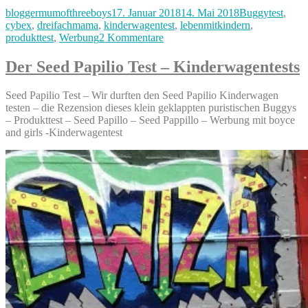
Priam
Autor
Veröffentlicht
Kategorien
bloggermumofthreeboys
17. Januar 2018
14. Mai 2018
Buggytest
,
mit
am
cybex
,
dreifachmama
,
kinderwagentest
,
lebenmitkindern
,
2in1
zu
produkttest
,
Werbung
2 Kommentare
Light
Cybex
Sitz
Priam
Manhattan
Der Seed Papilio Test – Kinderwagentests
mit
Grey
2in1
Test
Seed Papilio Test – Wir durften den Seed Papilio Kinderwagen
Light
–
testen – die Rezension dieses klein geklappten puristischen Buggys
Sitz
Kooperation
– Produkttest – Seed Papillo – Seed Pappillo – Werbung mit boyce
Manhattan
mit
and girls -Kinderwagentest
Grey
Babymarkt.de“
Test
–
Kooperation
mit
Babymarkt.de