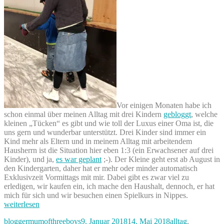
Vor einigen Monaten habe ich
schon einmal über meinen Alltag mit drei Kindern
gebloggt
, welche
kleinen „Tücken“ es gibt und wie toll der Luxus einer Oma ist, die
uns gern und wunderbar unterstützt. Drei Kinder sind immer ein
Kind mehr als Eltern und in meinem Alltag mit arbeitendem
Hausherrn ist die Situation hier eben 1:3 (ein Erwachsener auf drei
Kinder), und ja,
es war geplant
;-). Der Kleine geht erst ab August in
den Kindergarten, daher hat er mehr oder minder automatisch
Exklusivzeit Vormittags mit mir. Dabei gibt es zwar viel zu
erledigen, wir kaufen ein, ich mache den Haushalt, dennoch, er hat
„Schlittsc
mich für sich und wir besuchen einen Spielkurs in Nippes.
–
weiterlesen
Exklusivze
Autor
Veröffentlicht
Kategorien
bloggermumofthreeboys
9. Januar 2018
14. Mai 2018
alltag
,
mit