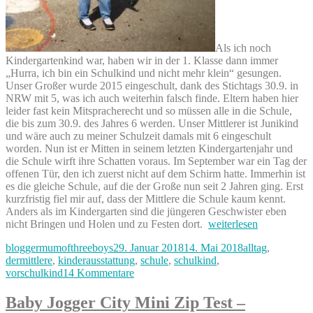
Als ich noch
Kindergartenkind war, haben wir in der 1. Klasse dann immer
„Hurra, ich bin ein Schulkind und nicht mehr klein“ gesungen.
Unser Großer wurde 2015 eingeschult, dank des Stichtags 30.9. in
NRW mit 5, was ich auch weiterhin falsch finde. Eltern haben hier
leider fast kein Mitspracherecht und so müssen alle in die Schule,
die bis zum 30.9. des Jahres 6 werden. Unser Mittlerer ist Junikind
und wäre auch zu meiner Schulzeit damals mit 6 eingeschult
worden. Nun ist er Mitten in seinem letzten Kindergartenjahr und
die Schule wirft ihre Schatten voraus. Im September war ein Tag der
offenen Tür, den ich zuerst nicht auf dem Schirm hatte. Immerhin ist
es die gleiche Schule, auf die der Große nun seit 2 Jahren ging. Erst
kurzfristig fiel mir auf, dass der Mittlere die Schule kaum kennt.
Anders als im Kindergarten sind die jüngeren Geschwister eben
„„Bald
nicht Bringen und Holen und zu Festen dort.
weiterlesen
bin
Autor
Veröffentlicht
Kategorien
bloggermumofthreeboys
29. Januar 2018
14. Mai 2018
alltag
,
ich
am
dermittlere
,
kinderausstattung
,
schule
,
schulkind
,
ein
zu
vorschulkind
14 Kommentare
Schulkind
„Bald
und
bin
nicht
Baby Jogger City Mini Zip Test –
ich
mehr