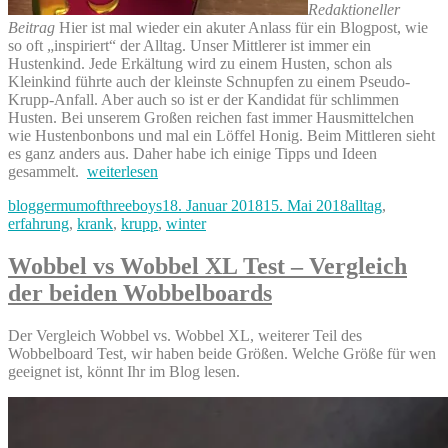
Redaktioneller
Beitrag
Hier ist mal wieder ein akuter Anlass für ein Blogpost, wie
so oft „inspiriert“ der Alltag. Unser Mittlerer ist immer ein
Hustenkind. Jede Erkältung wird zu einem Husten, schon als
Kleinkind führte auch der kleinste Schnupfen zu einem Pseudo-
Krupp-Anfall. Aber auch so ist er der Kandidat für schlimmen
Husten. Bei unserem Großen reichen fast immer Hausmittelchen
wie Hustenbonbons und mal ein Löffel Honig. Beim Mittleren sieht
es ganz anders aus. Daher habe ich einige Tipps und Ideen
„Das
gesammelt.
weiterlesen
Kind
Autor
Veröffentlicht
Kategorien
bloggermumofthreeboys
18. Januar 2018
15. Mai 2018
alltag
,
hat
am
erfahrung
,
krank
,
krupp
,
winter
Husten
–
was
Wobbel vs Wobbel XL Test – Vergleich
hilft
der beiden Wobbelboards
gegen
Husten
bei
Der Vergleich Wobbel vs. Wobbel XL, weiterer Teil des
Kindern?
Wobbelboard Test, wir haben beide Größen. Welche Größe für wen
Tipps
geeignet ist, könnt Ihr im Blog lesen.
gegen
Krupp“