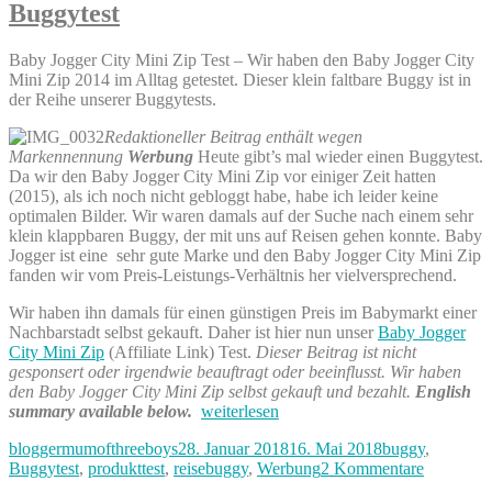
Buggytest
ein
klein“
Schulkind
–
und
die
Baby Jogger City Mini Zip Test – Wir haben den Baby Jogger City
nicht
Einschulung
Mini Zip 2014 im Alltag getestet. Dieser klein faltbare Buggy ist in
mehr
2018
der Reihe unserer Buggytests.
klein“
vorbereiten?“
–
Redaktioneller Beitrag enthält wegen
die
Markennennung
Werbung
Heute gibt’s mal wieder einen Buggytest.
Einschulung
Da wir den Baby Jogger City Mini Zip vor einiger Zeit hatten
2018
(2015), als ich noch nicht gebloggt habe, habe ich leider keine
vorbereiten?
optimalen Bilder. Wir waren damals auf der Suche nach einem sehr
klein klappbaren Buggy, der mit uns auf Reisen gehen konnte. Baby
Jogger ist eine sehr gute Marke und den Baby Jogger City Mini Zip
fanden wir vom Preis-Leistungs-Verhältnis her vielversprechend.
Wir haben ihn damals für einen günstigen Preis im Babymarkt einer
Nachbarstadt selbst gekauft. Daher ist hier nun unser
Baby Jogger
City Mini Zip
(Affiliate Link) Test.
Dieser Beitrag ist nicht
gesponsert oder irgendwie beauftragt oder beeinflusst. Wir haben
den Baby Jogger City Mini Zip selbst gekauft und bezahlt.
English
„Baby
summary available below.
weiterlesen
Jogger
Autor
Veröffentlicht
Kategorien
bloggermumofthreeboys
28. Januar 2018
16. Mai 2018
buggy
,
City
am
zu
Buggytest
,
produkttest
,
reisebuggy
,
Werbung
2 Kommentare
Mini
Baby
Zip