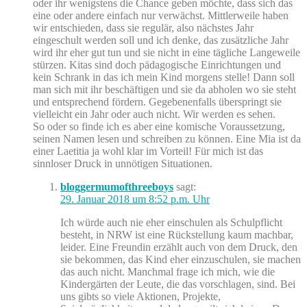
oder ihr wenigstens die Chance geben möchte, dass sich das
eine oder andere einfach nur verwächst. Mittlerweile haben
wir entschieden, dass sie regulär, also nächstes Jahr
eingeschult werden soll und ich denke, das zusätzliche Jahr
wird ihr eher gut tun und sie nicht in eine tägliche Langeweile
stürzen. Kitas sind doch pädagogische Einrichtungen und
kein Schrank in das ich mein Kind morgens stelle! Dann soll
man sich mit ihr beschäftigen und sie da abholen wo sie steht
und entsprechend fördern. Gegebenenfalls überspringt sie
vielleicht ein Jahr oder auch nicht. Wir werden es sehen.
So oder so finde ich es aber eine komische Voraussetzung,
seinen Namen lesen und schreiben zu können. Eine Mia ist da
einer Laetitia ja wohl klar im Vorteil! Für mich ist das
sinnloser Druck in unnötigen Situationen.
bloggermumofthreeboys
sagt:
29. Januar 2018 um 8:52 p.m. Uhr
Ich würde auch nie eher einschulen als Schulpflicht
besteht, in NRW ist eine Rückstellung kaum machbar,
leider. Eine Freundin erzählt auch von dem Druck, den
sie bekommen, das Kind eher einzuschulen, sie machen
das auch nicht. Manchmal frage ich mich, wie die
Kindergärten der Leute, die das vorschlagen, sind. Bei
uns gibts so viele Aktionen, Projekte,