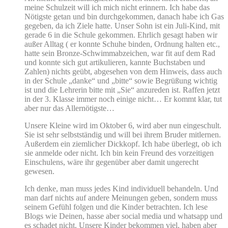
meine Schulzeit will ich mich nicht erinnern. Ich habe das
Nötigste getan und bin durchgekommen, danach habe ich Gas
gegeben, da ich Ziele hatte. Unser Sohn ist ein Juli-Kind, mit
gerade 6 in die Schule gekommen. Ehrlich gesagt haben wir
außer Alltag ( er konnte Schuhe binden, Ordnung halten etc.,
hatte sein Bronze-Schwimmabzeichen, war fit auf dem Rad
und konnte sich gut artikulieren, kannte Buchstaben und
Zahlen) nichts geübt, abgesehen von dem Hinweis, dass auch
in der Schule „danke“ und „bitte“ sowie Begrüßung wichtig
ist und die Lehrerin bitte mit „Sie“ anzureden ist. Raffen jetzt
in der 3. Klasse immer noch einige nicht… Er kommt klar, tut
aber nur das Allernötigste…
Unsere Kleine wird im Oktober 6, wird aber nun eingeschult.
Sie ist sehr selbstständig und will bei ihrem Bruder mitlernen.
Außerdem ein ziemlicher Dickkopf. Ich habe überlegt, ob ich
sie anmelde oder nicht. Ich bin kein Freund des vorzeitigen
Einschulens, wäre ihr gegenüber aber damit ungerecht
gewesen.
Ich denke, man muss jedes Kind individuell behandeln. Und
man darf nichts auf andere Meinungen geben, sondern muss
seinem Gefühl folgen und die Kinder betrachten. Ich lese
Blogs wie Deinen, hasse aber social media und whatsapp und
es schadet nicht. Unsere Kinder bekommen viel, haben aber