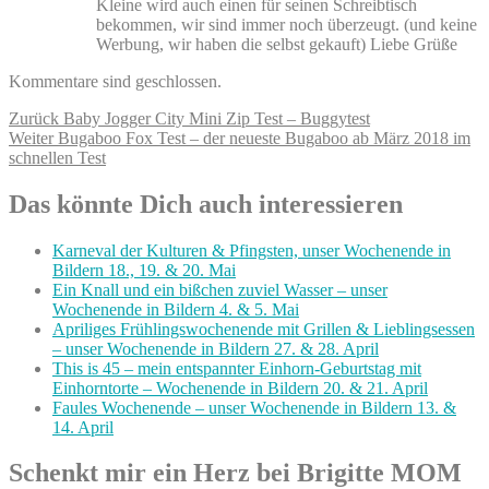
Kleine wird auch einen für seinen Schreibtisch
bekommen, wir sind immer noch überzeugt. (und keine
Werbung, wir haben die selbst gekauft) Liebe Grüße
Kommentare sind geschlossen.
Beitragsnavigation
Vorheriger
Zurück
Baby Jogger City Mini Zip Test – Buggytest
Nächster
Beitrag:
Weiter
Bugaboo Fox Test – der neueste Bugaboo ab März 2018 im
Beitrag:
schnellen Test
Das könnte Dich auch interessieren
Karneval der Kulturen & Pfingsten, unser Wochenende in
Bildern 18., 19. & 20. Mai
Ein Knall und ein bißchen zuviel Wasser – unser
Wochenende in Bildern 4. & 5. Mai
Apriliges Frühlingswochenende mit Grillen & Lieblingsessen
– unser Wochenende in Bildern 27. & 28. April
This is 45 – mein entspannter Einhorn-Geburtstag mit
Einhorntorte – Wochenende in Bildern 20. & 21. April
Faules Wochenende – unser Wochenende in Bildern 13. &
14. April
Schenkt mir ein Herz bei Brigitte MOM