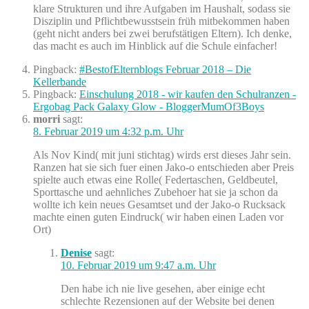
klare Strukturen und ihre Aufgaben im Haushalt, sodass sie
Disziplin und Pflichtbewusstsein früh mitbekommen haben
(geht nicht anders bei zwei berufstätigen Eltern). Ich denke,
das macht es auch im Hinblick auf die Schule einfacher!
Pingback:
#BestofElternblogs Februar 2018 – Die
Kellerbande
Pingback:
Einschulung 2018 - wir kaufen den Schulranzen -
Ergobag Pack Galaxy Glow - BloggerMumOf3Boys
morri
sagt:
8. Februar 2019 um 4:32 p.m. Uhr
Als Nov Kind( mit juni stichtag) wirds erst dieses Jahr sein.
Ranzen hat sie sich fuer einen Jako-o entschieden aber Preis
spielte auch etwas eine Rolle( Federtaschen, Geldbeutel,
Sporttasche und aehnliches Zubehoer hat sie ja schon da
wollte ich kein neues Gesamtset und der Jako-o Rucksack
machte einen guten Eindruck( wir haben einen Laden vor
Ort)
Denise
sagt:
10. Februar 2019 um 9:47 a.m. Uhr
Den habe ich nie live gesehen, aber einige echt
schlechte Rezensionen auf der Website bei denen