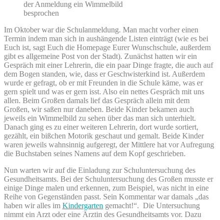
der Anmeldung ein Wimmelbild
besprochen
Im Oktober war die Schulanmeldung. Man macht vorher einen
Termin indem man sich in aushängende Listen einträgt (wie es bei
Euch ist, sagt Euch die Homepage Eurer Wunschschule, außerdem
gibt es allgemeine Post von der Stadt). Zunächst hatten wir ein
Gespräch mit einer Lehrerin, die ein paar Dinge fragte, die auch auf
dem Bogen standen, wie, dass er Geschwisterkind ist. Außerdem
wurde er gefragt, ob er mit Freunden in die Schule käme, was er
gern spielt und was er gern isst. Also ein nettes Gespräch mit uns
allen. Beim Großen damals lief das Gespräch allein mit dem
Großen, wir saßen nur daneben. Beide Kinder bekamen auch
jeweils ein Wimmelbild zu sehen über das man sich unterhielt.
Danach ging es zu einer weiteren Lehrerin, dort wurde sortiert,
gezählt, ein bißchen Motorik geschaut und gemalt. Beide Kinder
waren jeweils wahnsinnig aufgeregt, der Mittlere hat vor Aufregung
die Buchstaben seines Namens auf dem Kopf geschrieben.
Nun warten wir auf die Einladung zur Schuluntersuchung des
Gesundheitsamts. Bei der Schuluntersuchung des Großen musste er
einige Dinge malen und erkennen, zum Beispiel, was nicht in eine
Reihe von Gegenständen passt. Sein Kommentar war damals „das
haben wir alles im
Kindergarten
gemacht!“. Die Untersuchung
nimmt ein Arzt oder eine Ärztin des Gesundheitsamts vor. Dazu