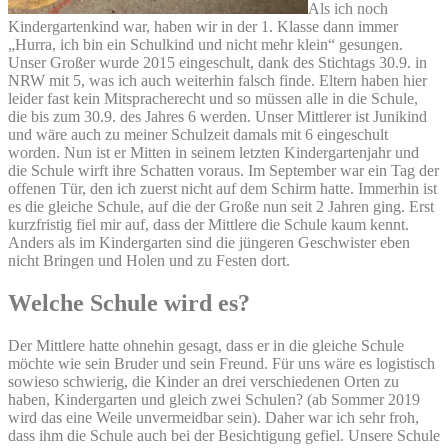
Als ich noch
Kindergartenkind war, haben wir in der 1. Klasse dann immer
„Hurra, ich bin ein Schulkind und nicht mehr klein“ gesungen.
Unser Großer wurde 2015 eingeschult, dank des Stichtags 30.9. in
NRW mit 5, was ich auch weiterhin falsch finde. Eltern haben hier
leider fast kein Mitspracherecht und so müssen alle in die Schule,
die bis zum 30.9. des Jahres 6 werden. Unser Mittlerer ist Junikind
und wäre auch zu meiner Schulzeit damals mit 6 eingeschult
worden. Nun ist er Mitten in seinem letzten Kindergartenjahr und
die Schule wirft ihre Schatten voraus. Im September war ein Tag der
offenen Tür, den ich zuerst nicht auf dem Schirm hatte. Immerhin ist
es die gleiche Schule, auf die der Große nun seit 2 Jahren ging. Erst
kurzfristig fiel mir auf, dass der Mittlere die Schule kaum kennt.
Anders als im Kindergarten sind die jüngeren Geschwister eben
nicht Bringen und Holen und zu Festen dort.
Welche Schule wird es?
Der Mittlere hatte ohnehin gesagt, dass er in die gleiche Schule
möchte wie sein Bruder und sein Freund. Für uns wäre es logistisch
sowieso schwierig, die Kinder an drei verschiedenen Orten zu
haben, Kindergarten und gleich zwei Schulen? (ab Sommer 2019
wird das eine Weile unvermeidbar sein). Daher war ich sehr froh,
dass ihm die Schule auch bei der Besichtigung gefiel. Unsere Schule