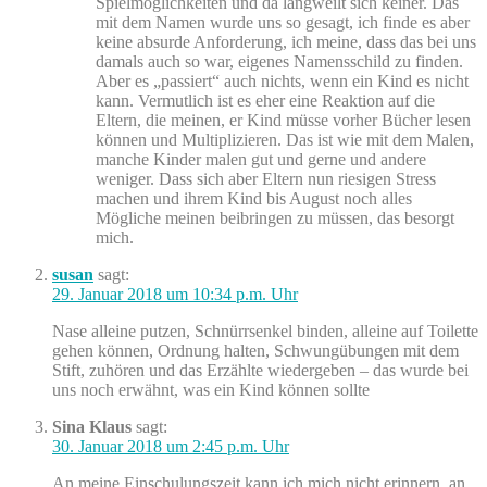
Spielmöglichkeiten und da langweilt sich keiner. Das
mit dem Namen wurde uns so gesagt, ich finde es aber
keine absurde Anforderung, ich meine, dass das bei uns
damals auch so war, eigenes Namensschild zu finden.
Aber es „passiert“ auch nichts, wenn ein Kind es nicht
kann. Vermutlich ist es eher eine Reaktion auf die
Eltern, die meinen, er Kind müsse vorher Bücher lesen
können und Multiplizieren. Das ist wie mit dem Malen,
manche Kinder malen gut und gerne und andere
weniger. Dass sich aber Eltern nun riesigen Stress
machen und ihrem Kind bis August noch alles
Mögliche meinen beibringen zu müssen, das besorgt
mich.
susan
sagt:
29. Januar 2018 um 10:34 p.m. Uhr
Nase alleine putzen, Schnürrsenkel binden, alleine auf Toilette
gehen können, Ordnung halten, Schwungübungen mit dem
Stift, zuhören und das Erzählte wiedergeben – das wurde bei
uns noch erwähnt, was ein Kind können sollte
Sina Klaus
sagt:
30. Januar 2018 um 2:45 p.m. Uhr
An meine Einschulungszeit kann ich mich nicht erinnern, an