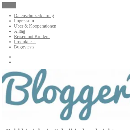
Zum
Menü
BloggerMumOf3Boys Mamablog
Mamablog über das Leben mit drei Kindern mit Produkttests und
Inhalt
Alltagsthemen
springen
Datenschutzerklärung
Impressum
Über & Kooperationen
Alltag
Reisen mit Kindern
Produkttests
Buggytests
Datenschutzerklärung
Impressum