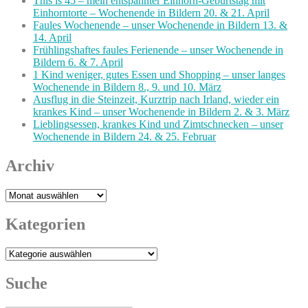
This is 45 – mein entspannter Einhorn-Geburtstag mit
Einhorntorte – Wochenende in Bildern 20. & 21. April
Faules Wochenende – unser Wochenende in Bildern 13. &
14. April
Frühlingshaftes faules Ferienende – unser Wochenende in
Bildern 6. & 7. April
1 Kind weniger, gutes Essen und Shopping – unser langes
Wochenende in Bildern 8., 9. und 10. März
Ausflug in die Steinzeit, Kurztrip nach Irland, wieder ein
krankes Kind – unser Wochenende in Bildern 2. & 3. März
Lieblingsessen, krankes Kind und Zimtschnecken – unser
Wochenende in Bildern 24. & 25. Februar
Archiv
Archiv
Kategorien
Kategorien
Suche