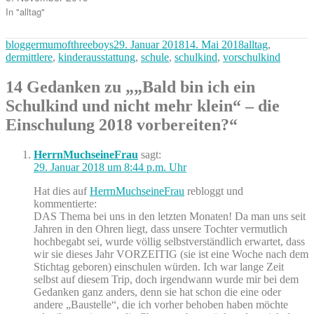
In "alltag"
Autor
Veröffentlicht
Kategorien
bloggermumofthreeboys
29. Januar 2018
14. Mai 2018
alltag
,
am
dermittlere
,
kinderausstattung
,
schule
,
schulkind
,
vorschulkind
14 Gedanken zu „„Bald bin ich ein
Schulkind und nicht mehr klein“ – die
Einschulung 2018 vorbereiten?“
HerrnMuchseineFrau
sagt:
29. Januar 2018 um 8:44 p.m. Uhr
Hat dies auf
HerrnMuchseineFrau
rebloggt und
kommentierte:
DAS Thema bei uns in den letzten Monaten! Da man uns seit
Jahren in den Ohren liegt, dass unsere Tochter vermutlich
hochbegabt sei, wurde völlig selbstverständlich erwartet, dass
wir sie dieses Jahr VORZEITIG (sie ist eine Woche nach dem
Stichtag geboren) einschulen würden. Ich war lange Zeit
selbst auf diesem Trip, doch irgendwann wurde mir bei dem
Gedanken ganz anders, denn sie hat schon die eine oder
andere „Baustelle“, die ich vorher behoben haben möchte