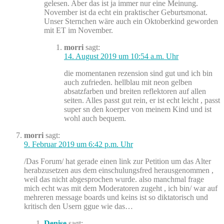
gelesen. Aber das ist ja immer nur eine Meinung.
November ist da echt ein praktischer Geburtsmonat.
Unser Sternchen wäre auch ein Oktoberkind geworden
mit ET im November.
morri
sagt:
14. August 2019 um 10:54 a.m. Uhr
die momentanen rezension sind gut und ich bin
auch zufrieden. hellblau mit neon gelben
absatzfarben und breiten reflektoren auf allen
seiten. Alles passt gut rein, er ist echt leicht , passt
super sn den koerper von meinem Kind und ist
wohl auch bequem.
morri
sagt:
9. Februar 2019 um 6:42 p.m. Uhr
/Das Forum/ hat gerade einen link zur Petition um das Alter
herabzusetzen aus dem einschulungsfred herausgenommen ,
weil das nicht abgesprochen wurde. also manchmal frage
mich echt was mit dem Moderatoren zugeht , ich bin/ war auf
mehreren message boards und keins ist so diktatorisch und
kritisch den Usern ggue wie das…
Denise
sagt: