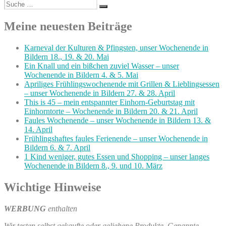
Suche
Suchen
nach:
Meine neuesten Beiträge
Karneval der Kulturen & Pfingsten, unser Wochenende in
Bildern 18., 19. & 20. Mai
Ein Knall und ein bißchen zuviel Wasser – unser
Wochenende in Bildern 4. & 5. Mai
Apriliges Frühlingswochenende mit Grillen & Lieblingsessen
– unser Wochenende in Bildern 27. & 28. April
This is 45 – mein entspannter Einhorn-Geburtstag mit
Einhorntorte – Wochenende in Bildern 20. & 21. April
Faules Wochenende – unser Wochenende in Bildern 13. &
14. April
Frühlingshaftes faules Ferienende – unser Wochenende in
Bildern 6. & 7. April
1 Kind weniger, gutes Essen und Shopping – unser langes
Wochenende in Bildern 8., 9. und 10. März
Wichtige Hinweise
WERBUNG
enthalten
Wir testen selbst gekaufte oder geliehene Produkte. Genannte