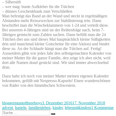
– Silberstift
– wer mag: bunte Aufkleber für die Tütchen
– dünnes Geschenkbank zum Verschließen
Man befestigt das Band an der Wand und steckt in regelmäßigen
Abstanden mehr Reisszwecken zur Stabilisierung rein. Dann
beschriftet man die Wäscheklammern von 1-24 und verteilt diese.
Bei unserem 4-Jährigen sind sie der Reihenfolge nach, beim 7-
Jährigen gemischt zum Zahlen suchen. Dann befüllt man die 24
Tütchen (bei uns sind dieses Mal hauptsächlich kleine Süßigkeiten
drin und manchmal kleine Gutscheine für eine Aktion) und bindet
diese zu. An der Schlaufe hängt man die Tütchen auf. Fertig!
Ausserdem gibts wie jedes Jahr den selbstgemachten Kalender von
meiner Mutter für die ganze Familie, den zeige ich aber nicht, weil
dort alle Namen drauf gestickt sind. Wir sind immer abwechselnd
dran.
Dazu habe ich noch von meiner Mutter meinen eigenen Kalender
bekommen, gefüllt mit Nespresso-Kapseln! Einen wunderscbönen
von Räder von den himmlischen Schwestern.
Autor
Veröffentlicht
Katego
bloggermumofthreeboys
3. Dezember 2016
17. November 2018
am
z
advent
,
basteln
,
familienleben
,
kinder
,
lebenmitkindern
1 Kommentar
Suche
A
Suchen