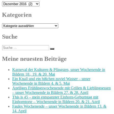
Archiv
Kategorien
Kategorien
Suche
Suche
Suchen
nach:
Meine neuesten Beiträge
Karneval der Kulturen & Pfingsten, unser Wochenende in
Bildern 18., 19. & 20. Mai
Ein Knall und ein bißchen zuviel Wasser – unser
Wochenende in Bildern 4. & 5. Mai
Apriliges Frühlingswochenende mit Grillen & Lieblingsessen
– unser Wochenende in Bildern 27. & 28. April
This is 45 – mein entspannter Einhorn-Geburtstag mit
Einhorntorte – Wochenende in Bildern 20. & 21. April
Faules Wochenende – unser Wochenende in Bildern 13. &
14. April