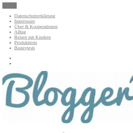
Zum
Menü
BloggerMumOf3Boys Mamablog
Mamablog über das Leben mit drei Kindern mit Produkttests und
Inhalt
Alltagsthemen
springen
Datenschutzerklärung
Impressum
Über & Kooperationen
Alltag
Reisen mit Kindern
Produkttests
Buggytests
Datenschutzerklärung
Impressum