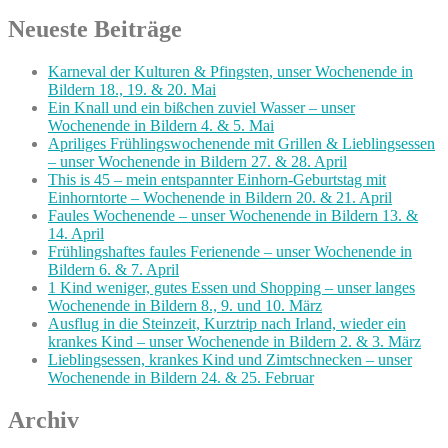
Neueste Beiträge
Karneval der Kulturen & Pfingsten, unser Wochenende in
Bildern 18., 19. & 20. Mai
Ein Knall und ein bißchen zuviel Wasser – unser
Wochenende in Bildern 4. & 5. Mai
Apriliges Frühlingswochenende mit Grillen & Lieblingsessen
– unser Wochenende in Bildern 27. & 28. April
This is 45 – mein entspannter Einhorn-Geburtstag mit
Einhorntorte – Wochenende in Bildern 20. & 21. April
Faules Wochenende – unser Wochenende in Bildern 13. &
14. April
Frühlingshaftes faules Ferienende – unser Wochenende in
Bildern 6. & 7. April
1 Kind weniger, gutes Essen und Shopping – unser langes
Wochenende in Bildern 8., 9. und 10. März
Ausflug in die Steinzeit, Kurztrip nach Irland, wieder ein
krankes Kind – unser Wochenende in Bildern 2. & 3. März
Lieblingsessen, krankes Kind und Zimtschnecken – unser
Wochenende in Bildern 24. & 25. Februar
Archiv