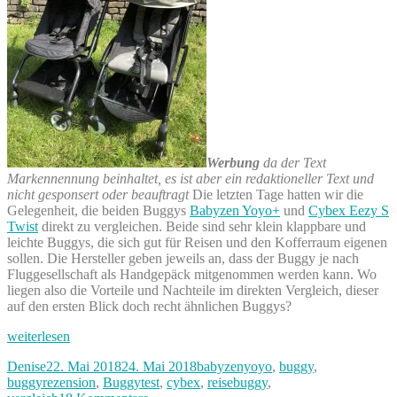
Werbung
da der Text
Markennennung beinhaltet, es ist aber ein redaktioneller Text und
nicht gesponsert oder beauftragt
Die letzten Tage hatten wir die
Gelegenheit, die beiden Buggys
Babyzen Yoyo+
und
Cybex Eezy S
Twist
direkt zu vergleichen. Beide sind sehr klein klappbare und
leichte Buggys, die sich gut für Reisen und den Kofferraum eigenen
sollen. Die Hersteller geben jeweils an, dass der Buggy je nach
Fluggesellschaft als Handgepäck mitgenommen werden kann. Wo
liegen also die Vorteile und Nachteile im direkten Vergleich, dieser
auf den ersten Blick doch recht ähnlichen Buggys?
„Babyzen
weiterlesen
Yoyo+
Autor
Veröffentlicht
Kategorien
Denise
22. Mai 2018
24. Mai 2018
babyzenyoyo
,
buggy
,
vs.
am
buggyrezension
,
Buggytest
,
cybex
,
reisebuggy
,
Cybex