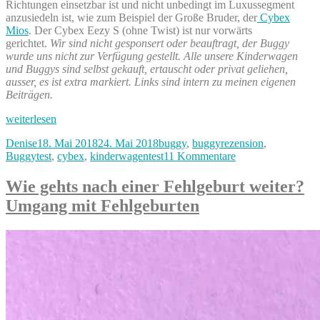
Richtungen einsetzbar ist und nicht unbedingt im Luxussegment
anzusiedeln ist, wie zum Beispiel der Große Bruder, der
Cybex
Mios
. Der Cybex Eezy S (ohne Twist) ist nur vorwärts
gerichtet.
Wir sind nicht gesponsert oder beauftragt, der Buggy
wurde uns nicht zur Verfügung gestellt. Alle unsere Kinderwagen
und Buggys sind selbst gekauft, ertauscht oder privat geliehen,
ausser, es ist extra markiert. Links sind intern zu meinen eigenen
Beiträgen.
„Cybex
weiterlesen
Eezy
Autor
Veröffentlicht
Kategorien
Denise
18. Mai 2018
24. Mai 2018
buggy
,
buggyrezension
,
S
am
zu
Buggytest
,
cybex
,
kinderwagentest
11 Kommentare
Twist
Cybex
Test
Eezy
–
Wie gehts nach einer Fehlgeburt weiter?
S
Reisebuggy
Umgang mit Fehlgeburten
Twist
mit
Test
Rückwärtsposition“
–
Reisebuggy
mit
Rückwärtsposition