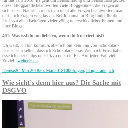
für das Jahr 2018. Es geht um Selbstfindung und Selbstfürsorge. Bei
dieser Blogparade beantworten viele Bloggerinnen die Fragen an
sich selbst. Natürlich muss man nicht alle Fragen beantworten, man
darf auch Fragen weg lassen. Bei Johanna im Blog findet Ihr die
Links zu allen Beiträgen vieler völlig unterschiedlicher Frauen und
ihrer Blogs.
401: Was isst du am liebsten, wenn du frustriert bist?
Ich weiß, ich bin komisch, aber ich bin kein Fan von Schokolade.
Das ist sehr selten, dass ich Schokolade esse. Wenn ich Frust habe,
esse ich eher Chips oder Pizza oder ein Eis. Auf jeden Fall viel.
„1000
Zuviel.
weiterlesen
Fragen
Autor
Veröffentlicht
Kategorien
Denise
26. Mai 2018
26. Mai 2018
1000fragen
,
blogparade
,
ich
an
am
mich
selbst
Wie sieht’s denn hier aus? Die Sache mit
#21“
DSGVO