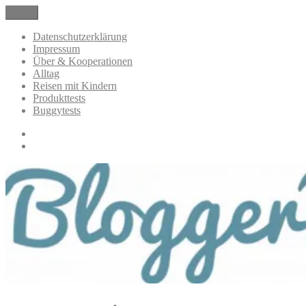
Zum
Menü
BloggerMumOf3Boys Mamablog
Mamablog über das Leben mit drei Kindern mit Produkttests und
Inhalt
Alltagsthemen
springen
Datenschutzerklärung
Impressum
Über & Kooperationen
Alltag
Reisen mit Kindern
Produkttests
Buggytests
Datenschutzerklärung
Impressum