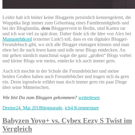
Leider hab ich bisher keine Bloggerin persönlich kennengelernt, die
Wupptika liegt immer zum Geburtstag eines Familienmitglieds und
bei der Blogfamilia,
dem
Bloggerevent in Berlin, sind Karten rar
und ich war viel zu spät dran. Daher finde ich die Idee von Alex bei
Mamastehtkopf
(externer Link!) toll, dass es ein digitales Blogger-
Freundebuch gibt, wo sich alle Blogger eintragen können und man
eben bei ihr nach lesen kann und tolle neue Blogs entdecken. An
mir gehen nämlich manchmal sogar die ganz „großen“ Blogs vorbei
und kleine Blogs wie meins, entdecke ich auch immer gern.
Auch ich mochte in der Schule die Freundebücher und meine
beiden Großen haben auch Freundebücher und tragen sich da gern
ein. Denn irgendwie erfährt man doch immer gern ein paar Dinge
über seine Mitmenschen.
„Das
Wie bist Du zum Bloggen gekommen?
weiterlesen
digitale
Autor
Veröffentlicht
Kategorien
zu
Denise
24. Mai 2018
blogparade
,
ich
4 Kommentare
Blogger-
am
Das
Freundebuch
digitale
von
Babyzen Yoyo+ vs. Cybex Eezy S Twist im
Blogger-
Mamastehtkopf“
Vergleich
Freundebuch
von