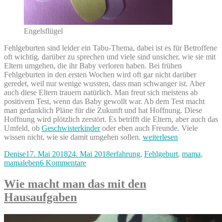
Engelsflügel
Fehlgeburten sind leider ein Tabu-Thema, dabei ist es für Betroffene
oft wichtig, darüber zu sprechen und viele sind unsicher, wie sie mit
Eltern umgehen, die ihr Baby verloren haben. Bei frühen
Fehlgeburten in den ersten Wochen wird oft gar nicht darüber
geredet, weil nur wenige wussten, dass man schwanger ist. Aber
auch diese Eltern trauern natürlich. Man freut sich meistens ab
positivem Test, wenn das Baby gewollt war. Ab dem Test macht
man gedanklich Pläne für die Zukunft und hat Hoffnung. Diese
Hoffnung wird plötzlich zerstört. Es betrifft die Eltern, aber auch das
Umfeld, ob
Geschwisterkinder
oder eben auch Freunde. Viele
„Wie
wissen nicht, wie sie damit umgehen sollen.
weiterlesen
gehts
Autor
Veröffentlicht
Kategorien
Denise
17. Mai 2018
24. Mai 2018
erfahrung
,
Fehlgeburt
,
mama
,
nach
am
zu
mamaleben
6 Kommentare
einer
Wie
Fehlgeburt
gehts
weiter?
Wie macht man das mit den
nach
Umgang
Hausaufgaben
einer
mit
Fehlgeburt
Fehlgeburten“
weiter?