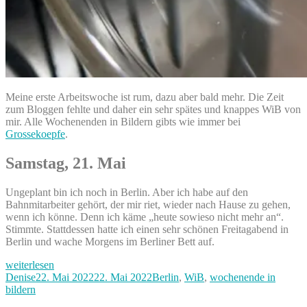
Meine erste Arbeitswoche ist rum, dazu aber bald mehr. Die Zeit
zum Bloggen fehlte und daher ein sehr spätes und knappes WiB von
mir. Alle Wochenenden in Bildern gibts wie immer bei
Grossekoepfe
.
Samstag, 21. Mai
Ungeplant bin ich noch in Berlin. Aber ich habe auf den
Bahnmitarbeiter gehört, der mir riet, wieder nach Hause zu gehen,
wenn ich könne. Denn ich käme „heute sowieso nicht mehr an“.
Stimmte. Stattdessen hatte ich einen sehr schönen Freitagabend in
Berlin und wache Morgens im Berliner Bett auf.
„Tschüß,
weiterlesen
Berlin
Autor
Veröffentlicht
Kategorien
Denise
22. Mai 2022
22. Mai 2022
Berlin
,
WiB
,
wochenende in
–
am
bildern
Familienzeit