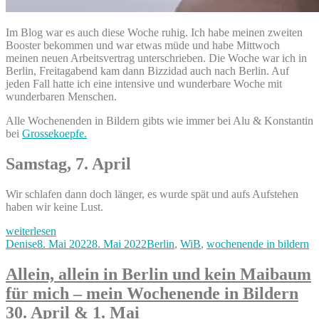
Im Blog war es auch diese Woche ruhig. Ich habe meinen zweiten
Booster bekommen und war etwas müde und habe Mittwoch
meinen neuen Arbeitsvertrag unterschrieben. Die Woche war ich in
Berlin, Freitagabend kam dann Bizzidad auch nach Berlin. Auf
jeden Fall hatte ich eine intensive und wunderbare Woche mit
wunderbaren Menschen.
Alle Wochenenden in Bildern gibts wie immer bei Alu & Konstantin
bei
Grossekoepfe.
Samstag, 7. April
Wir schlafen dann doch länger, es wurde spät und aufs Aufstehen
haben wir keine Lust.
„Kinderfreie
weiterlesen
Zweisamkeit,
Autor
Veröffentlicht
Kategorien
Denise
8. Mai 2022
8. Mai 2022
Berlin
,
WiB
,
wochenende in bildern
zurück
am
nach
Allein, allein in Berlin und kein Maibaum
NRW
für mich – mein Wochenende in Bildern
&
Ananas
30. April & 1. Mai