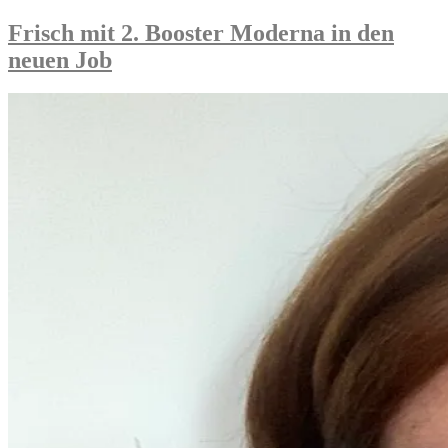
in
Berlin
Frisch mit 2. Booster Moderna in den
–
neuen Job
WiB
26.-29.
Mai“