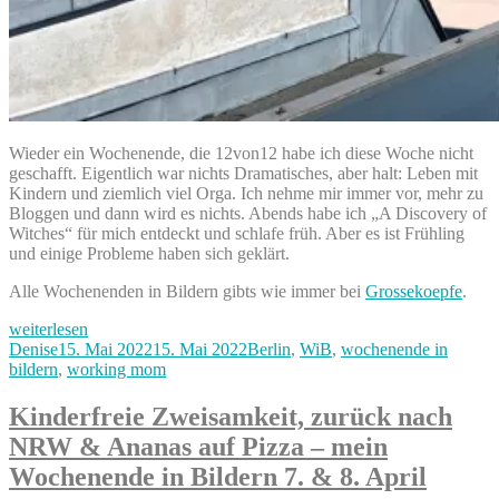
Wieder ein Wochenende, die 12von12 habe ich diese Woche nicht
geschafft. Eigentlich war nichts Dramatisches, aber halt: Leben mit
Kindern und ziemlich viel Orga. Ich nehme mir immer vor, mehr zu
Bloggen und dann wird es nichts. Abends habe ich „A Discovery of
Witches“ für mich entdeckt und schlafe früh. Aber es ist Frühling
und einige Probleme haben sich geklärt.
Alle Wochenenden in Bildern gibts wie immer bei
Grossekoepfe
.
„Pusteblumen,
weiterlesen
Landtagswahl
Autor
Veröffentlicht
Kategorien
Denise
15. Mai 2022
15. Mai 2022
Berlin
,
WiB
,
wochenende in
und
am
bildern
,
working mom
zurück
nach
Kinderfreie Zweisamkeit, zurück nach
Berlin
NRW & Ananas auf Pizza – mein
–
mein
Wochenende in Bildern 7. & 8. April
Wochenende