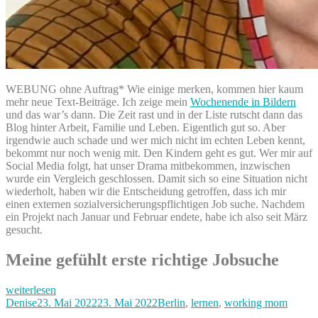
WEBUNG ohne Auftrag* Wie einige merken, kommen hier kaum
mehr neue Text-Beiträge. Ich zeige mein
Wochenende in Bildern
und das war’s dann. Die Zeit rast und in der Liste rutscht dann das
Blog hinter Arbeit, Familie und Leben. Eigentlich gut so. Aber
irgendwie auch schade und wer mich nicht im echten Leben kennt,
bekommt nur noch wenig mit. Den Kindern geht es gut. Wer mir auf
Social Media folgt, hat unser Drama mitbekommen, inzwischen
wurde ein Vergleich geschlossen. Damit sich so eine Situation nicht
wiederholt, haben wir die Entscheidung getroffen, dass ich mir
einen externen sozialversicherungspflichtigen Job suche. Nachdem
ein Projekt nach Januar und Februar endete, habe ich also seit März
gesucht.
Meine gefühlt erste richtige Jobsuche
„Frisch
weiterlesen
mit
Autor
Veröffentlicht
Kategorien
Denise
23. Mai 2022
23. Mai 2022
Berlin
,
lernen
,
working mom
2.
am