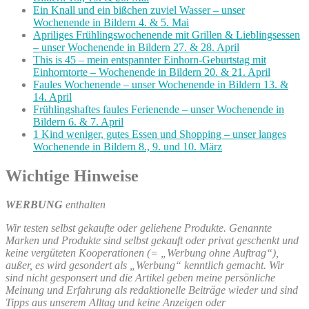
Ein Knall und ein bißchen zuviel Wasser – unser
Wochenende in Bildern 4. & 5. Mai
Apriliges Frühlingswochenende mit Grillen & Lieblingsessen
– unser Wochenende in Bildern 27. & 28. April
This is 45 – mein entspannter Einhorn-Geburtstag mit
Einhorntorte – Wochenende in Bildern 20. & 21. April
Faules Wochenende – unser Wochenende in Bildern 13. &
14. April
Frühlingshaftes faules Ferienende – unser Wochenende in
Bildern 6. & 7. April
1 Kind weniger, gutes Essen und Shopping – unser langes
Wochenende in Bildern 8., 9. und 10. März
Wichtige Hinweise
WERBUNG
enthalten
Wir testen selbst gekaufte oder geliehene Produkte. Genannte
Marken und Produkte sind selbst gekauft oder privat geschenkt und
keine vergüteten Kooperationen (= „Werbung ohne Auftrag“),
außer, es wird gesondert als „Werbung“ kenntlich gemacht. Wir
sind nicht gesponsert und die Artikel geben meine persönliche
Meinung und Erfahrung als redaktionelle Beiträge wieder und sind
Tipps aus unserem Alltag und keine Anzeigen oder