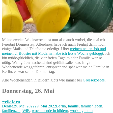
Meine zweite Arbeitswoche ist nun also auch vorbei, diesmal mit
Feiertag Donnerstag. Allerdings habe ich auch Freitag dann noch
einige Mails und Telefonate erledigt. Über
meinen neuen Job und
meinen 2. Booster mit Moderna habe ich letzte Woche gebloggt
. Ich
bin müde-glücklich, die vier freien Tage mit der Familie war so
nötig. Wenig überraschend sind gefühlt „alle“ das lange
Wochenende weggefahren, entsprechend spät war meine Familie in
Berlin, es war schon Donnerstag.
Alle Wochenenden in Bildern gibts wie immer bei
Grossekoepfe
.
Donnerstag, 26. Mai
„Unser
weiterlesen
langes
Autor
Veröffentlicht
Kategorien
Denise
29. Mai 2022
29. Mai 2022
Berlin
,
familie
,
familienleben
,
Familienwochenende
am
familienzeit
,
WiB
,
wochenende in bildern
,
working mom