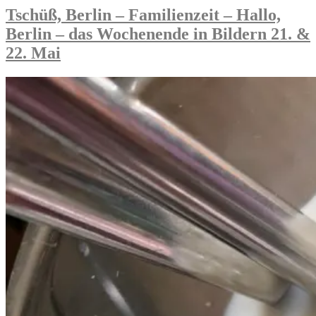
Booster
Tschüß, Berlin – Familienzeit – Hallo,
Moderna
Berlin – das Wochenende in Bildern 21. &
in
den
22. Mai
neuen
Job“