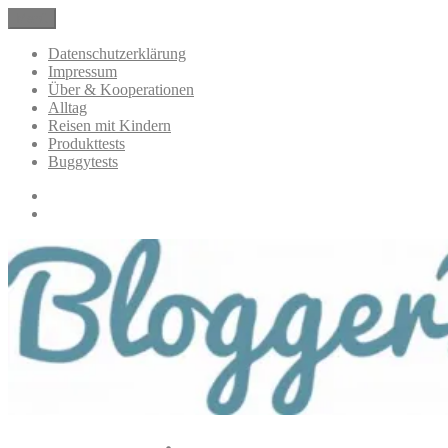
Zum
Menü
BloggerMumOf3Boys Mamablog
Mamablog über das Leben mit drei Kindern mit Produkttests und
Inhalt
Alltagsthemen
springen
Datenschutzerklärung
Impressum
Über & Kooperationen
Alltag
Reisen mit Kindern
Produkttests
Buggytests
Datenschutzerklärung
Impressum