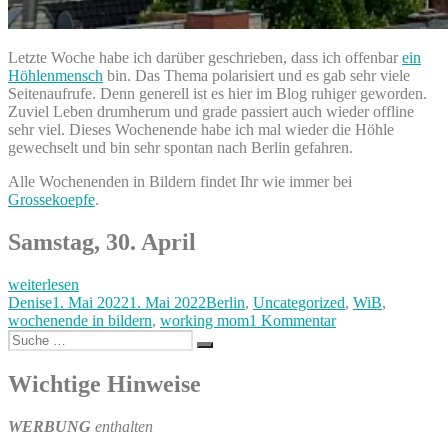
Letzte Woche habe ich darüber geschrieben, dass ich offenbar
ein
Höhlenmensch
bin. Das Thema polarisiert und es gab sehr viele
Seitenaufrufe. Denn generell ist es hier im Blog ruhiger geworden.
Zuviel Leben drumherum und grade passiert auch wieder offline
sehr viel. Dieses Wochenende habe ich mal wieder die Höhle
gewechselt und bin sehr spontan nach Berlin gefahren.
Alle Wochenenden in Bildern findet Ihr wie immer bei
Grossekoepfe
.
Samstag, 30. April
„Allein,
weiterlesen
allein
Autor
Veröffentlicht
Kategorien
Denise
1. Mai 2022
1. Mai 2022
Berlin
,
Uncategorized
,
WiB
,
in
am
zu
wochenende in bildern
,
working mom
1 Kommentar
Berlin
Suche
Allein,
Suchen
und
nach:
allein
kein
in
Wichtige Hinweise
Maibaum
Berlin
für
und
WERBUNG
enthalten
mich
kein
–
Maibaum