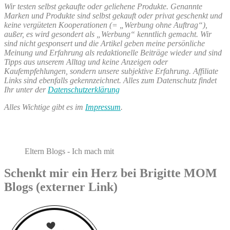
Wir testen selbst gekaufte oder geliehene Produkte. Genannte
mein
für
Marken und Produkte sind selbst gekauft oder privat geschenkt und
Wochenende
mich
keine vergüteten Kooperationen (= „Werbung ohne Auftrag“),
in
–
außer, es wird gesondert als „Werbung“ kenntlich gemacht. Wir
Bildern
mein
sind nicht gesponsert und die Artikel geben meine persönliche
30.
Wochenende
Meinung und Erfahrung als redaktionelle Beiträge wieder und sind
April
in
Tipps aus unserem Alltag und keine Anzeigen oder
&
Bildern
Kaufempfehlungen, sondern unsere subjektive Erfahrung. Affiliate
1.
30.
Links sind ebenfalls gekennzeichnet. Alles zum Datenschutz findet
Mai“
April
Ihr unter der
Datenschutzerklärung
&
1.
Alles Wichtige gibt es im
Impressum
.
Mai
Eltern Blogs - Ich mach mit
Schenkt mir ein Herz bei Brigitte MOM
Blogs (externer Link)