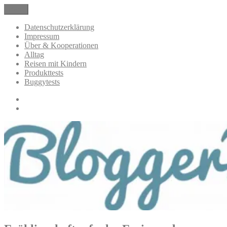
Zum
Menü
BloggerMumOf3Boys Mamablog
Mamablog über das Leben mit drei Kindern mit Produkttests und
Inhalt
Alltagsthemen
springen
Datenschutzerklärung
Impressum
Über & Kooperationen
Alltag
Reisen mit Kindern
Produkttests
Buggytests
Datenschutzerklärung
Impressum