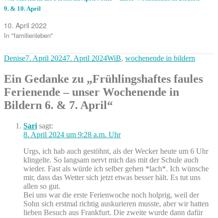
9. & 10. April
10. April 2022
In "familienleben"
Autor
Veröffentlicht
Kategorien
Denise
7. April 2024
7. April 2024
WiB
,
wochenende in bildern
am
Ein Gedanke zu „Frühlingshaftes faules
Ferienende – unser Wochenende in
Bildern 6. & 7. April“
Sari
sagt:
8. April 2024 um 9:28 a.m. Uhr
Urgs, ich hab auch gestöhnt, als der Wecker heute um 6 Uhr
klingelte. So langsam nervt mich das mit der Schule auch
wieder. Fast als würde ich selber gehen *lach*. Ich wünsche
mir, dass das Wetter sich jetzt etwas besser hält. Es tut uns
allen so gut.
Bei uns war die erste Ferienwoche noch holprig, weil der
Sohn sich erstmal richtig auskurieren musste, aber wir hatten
lieben Besuch aus Frankfurt. Die zweite wurde dann dafür