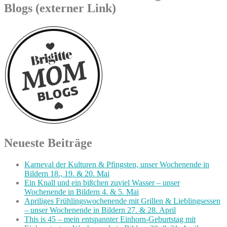
Blogs (externer Link)
Neueste Beiträge
Karneval der Kulturen & Pfingsten, unser Wochenende in
Bildern 18., 19. & 20. Mai
Ein Knall und ein bißchen zuviel Wasser – unser
Wochenende in Bildern 4. & 5. Mai
Apriliges Frühlingswochenende mit Grillen & Lieblingsessen
– unser Wochenende in Bildern 27. & 28. April
This is 45 – mein entspannter Einhorn-Geburtstag mit