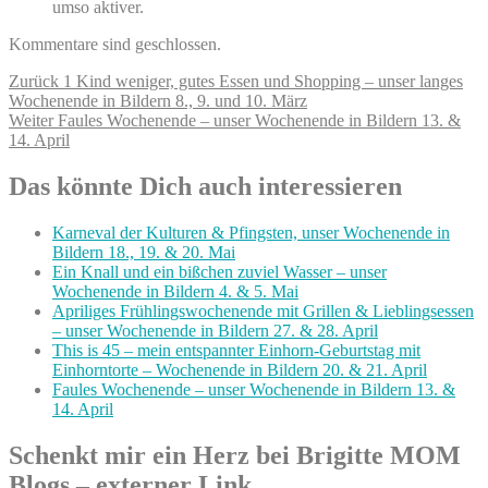
umso aktiver.
Kommentare sind geschlossen.
Beitragsnavigation
Vorheriger
Zurück
1 Kind weniger, gutes Essen und Shopping – unser langes
Beitrag:
Wochenende in Bildern 8., 9. und 10. März
Nächster
Weiter
Faules Wochenende – unser Wochenende in Bildern 13. &
Beitrag:
14. April
Das könnte Dich auch interessieren
Karneval der Kulturen & Pfingsten, unser Wochenende in
Bildern 18., 19. & 20. Mai
Ein Knall und ein bißchen zuviel Wasser – unser
Wochenende in Bildern 4. & 5. Mai
Apriliges Frühlingswochenende mit Grillen & Lieblingsessen
– unser Wochenende in Bildern 27. & 28. April
This is 45 – mein entspannter Einhorn-Geburtstag mit
Einhorntorte – Wochenende in Bildern 20. & 21. April
Faules Wochenende – unser Wochenende in Bildern 13. &
14. April
Schenkt mir ein Herz bei Brigitte MOM
Blogs – externer Link