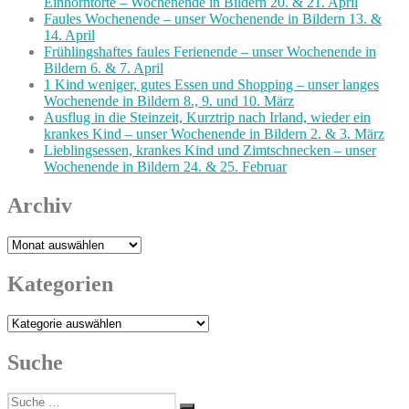
Einhorntorte – Wochenende in Bildern 20. & 21. April
Faules Wochenende – unser Wochenende in Bildern 13. &
14. April
Frühlingshaftes faules Ferienende – unser Wochenende in
Bildern 6. & 7. April
1 Kind weniger, gutes Essen und Shopping – unser langes
Wochenende in Bildern 8., 9. und 10. März
Ausflug in die Steinzeit, Kurztrip nach Irland, wieder ein
krankes Kind – unser Wochenende in Bildern 2. & 3. März
Lieblingsessen, krankes Kind und Zimtschnecken – unser
Wochenende in Bildern 24. & 25. Februar
Archiv
Archiv
Kategorien
Kategorien
Suche
Suche