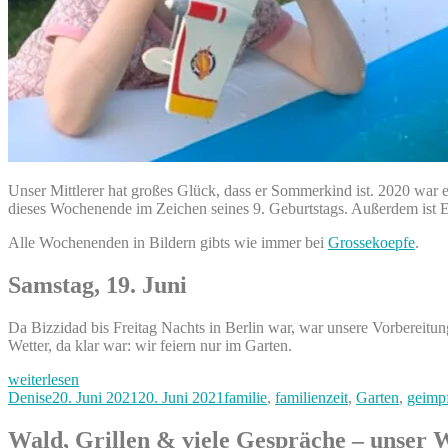
Unser Mittlerer hat großes Glück, dass er Sommerkind ist. 2020 war e
dieses Wochenende im Zeichen seines 9. Geburtstags. Außerdem ist E
Alle Wochenenden in Bildern gibts wie immer bei
Grossekoepfe
.
Samstag, 19. Juni
Da Bizzidad bis Freitag Nachts in Berlin war, war unsere Vorbereitun
Wetter, da klar war: wir feiern nur im Garten.
„Kindergeburtstag
weiterlesen
im
Autor
Veröffentlicht
Kategorien
Denise
20. Juni 2021
20. Juni 2021
familie
,
familienzeit
,
Garten
,
geimp
Garten,
am
wunderbare
Wald, Grillen & viele Gespräche – unser W