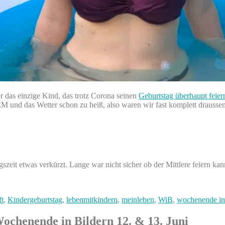
r das einzige Kind, das trotz Corona seinen
Geburtstag überhaupt feier
M und das Wetter schon zu heiß, also waren wir fast komplett draussen
gszeit etwas verkürzt. Lange war nicht sicher ob der Mittlere feiern 
ft
,
Kindergeburtstag
,
lebenmitkindern
,
meinleben
,
WiB
,
wochenende in 
ochenende in Bildern 12. & 13. Juni