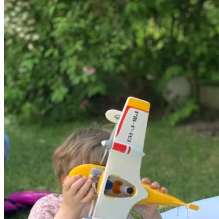
Wochenende
in
Bildern
26.
&
27.
Juni“