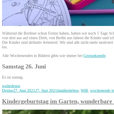
Während die Berliner schon Ferien haben, haben wir noch 5 Tage Schul
von dort aus auf einen Dreh, von Berlin aus fahren die Kinder und 
Die Kinder sind definitiv ferienreif. Wir sind alle nicht mehr motivie
los.
Alle Wochenenden in Bildern gibts wie immer bei
Grossekoepfe
.
Samstag 26. Juni
Es ist sonnig.
„Balkonien,
weiterlesen
Comics
Autor
Veröffentlicht
Kategorien
Denise
27. Juni 2021
27. Juni 2021
familienleben
,
WiB
,
wochenende in
und
am
Nagellack
Kindergeburtstag im Garten, wunderbare 
–
unser
unspektakuläres