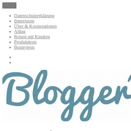
Zum
Menü
BloggerMumOf3Boys Mamablog
Mamablog über das Leben mit drei Kindern mit Produkttests und All
Inhalt
springen
Datenschutzerklärung
Impressum
Über & Kooperationen
Alltag
Reisen mit Kindern
Produkttests
Buggytests
Datenschutzerklärung
Impressum