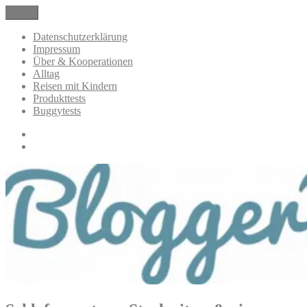
Zum
Menü
BloggerMumOf3Boys Mamablog
Mamablog über das Leben mit drei Kindern mit Produkttests und
Inhalt
Alltagsthemen
springen
Datenschutzerklärung
Impressum
Über & Kooperationen
Alltag
Reisen mit Kindern
Produkttests
Buggytests
Datenschutzerklärung
Impressum