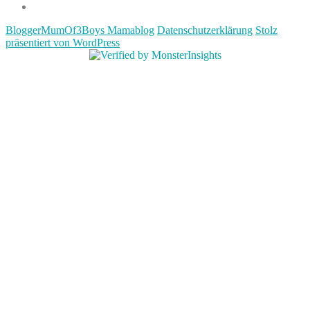
Impressum
BloggerMumOf3Boys Mamablog
Datenschutzerklärung
Stolz
präsentiert von WordPress