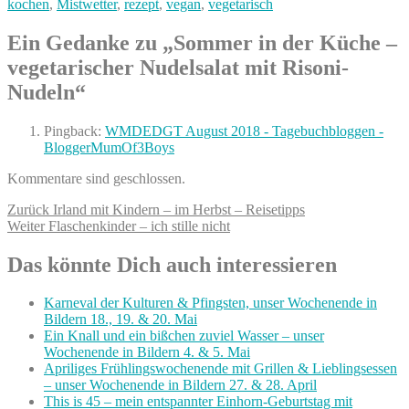
am
kochen
,
Mistwetter
,
rezept
,
vegan
,
vegetarisch
Ein Gedanke zu „Sommer in der Küche –
vegetarischer Nudelsalat mit Risoni-
Nudeln“
Pingback:
WMDEDGT August 2018 - Tagebuchbloggen -
BloggerMumOf3Boys
Kommentare sind geschlossen.
Beitragsnavigation
Vorheriger
Zurück
Irland mit Kindern – im Herbst – Reisetipps
Nächster
Beitrag:
Weiter
Flaschenkinder – ich stille nicht
Beitrag:
Das könnte Dich auch interessieren
Karneval der Kulturen & Pfingsten, unser Wochenende in
Bildern 18., 19. & 20. Mai
Ein Knall und ein bißchen zuviel Wasser – unser
Wochenende in Bildern 4. & 5. Mai
Apriliges Frühlingswochenende mit Grillen & Lieblingsessen
– unser Wochenende in Bildern 27. & 28. April
This is 45 – mein entspannter Einhorn-Geburtstag mit