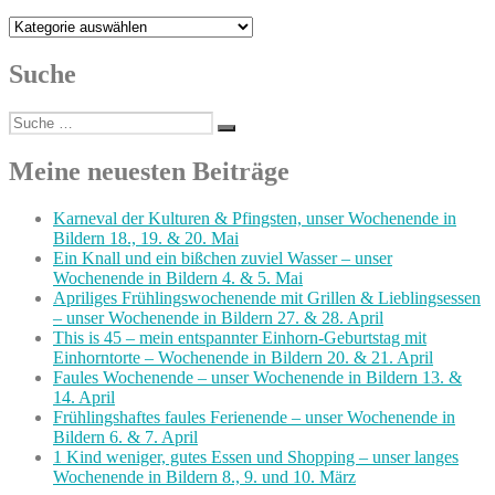
Kategorien
Suche
Suche
Suchen
nach:
Meine neuesten Beiträge
Karneval der Kulturen & Pfingsten, unser Wochenende in
Bildern 18., 19. & 20. Mai
Ein Knall und ein bißchen zuviel Wasser – unser
Wochenende in Bildern 4. & 5. Mai
Apriliges Frühlingswochenende mit Grillen & Lieblingsessen
– unser Wochenende in Bildern 27. & 28. April
This is 45 – mein entspannter Einhorn-Geburtstag mit
Einhorntorte – Wochenende in Bildern 20. & 21. April
Faules Wochenende – unser Wochenende in Bildern 13. &
14. April
Frühlingshaftes faules Ferienende – unser Wochenende in
Bildern 6. & 7. April
1 Kind weniger, gutes Essen und Shopping – unser langes
Wochenende in Bildern 8., 9. und 10. März