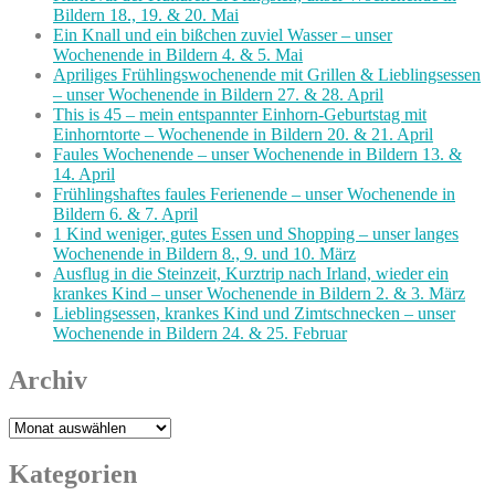
Bildern 18., 19. & 20. Mai
Ein Knall und ein bißchen zuviel Wasser – unser
Wochenende in Bildern 4. & 5. Mai
Apriliges Frühlingswochenende mit Grillen & Lieblingsessen
– unser Wochenende in Bildern 27. & 28. April
This is 45 – mein entspannter Einhorn-Geburtstag mit
Einhorntorte – Wochenende in Bildern 20. & 21. April
Faules Wochenende – unser Wochenende in Bildern 13. &
14. April
Frühlingshaftes faules Ferienende – unser Wochenende in
Bildern 6. & 7. April
1 Kind weniger, gutes Essen und Shopping – unser langes
Wochenende in Bildern 8., 9. und 10. März
Ausflug in die Steinzeit, Kurztrip nach Irland, wieder ein
krankes Kind – unser Wochenende in Bildern 2. & 3. März
Lieblingsessen, krankes Kind und Zimtschnecken – unser
Wochenende in Bildern 24. & 25. Februar
Archiv
Archiv
Kategorien