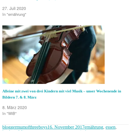
27. Juli 2020
In "ernährung"
Alleine mit zwei von drei Kindern mit viel Musik – unser Wochenende in
Bildern 7. & 8. März
8. März 2020
In "WiB"
Autor
Veröffentlicht
Kategorien
bloggermumofthreeboys
16. November 2017
ernährung
,
essen
,