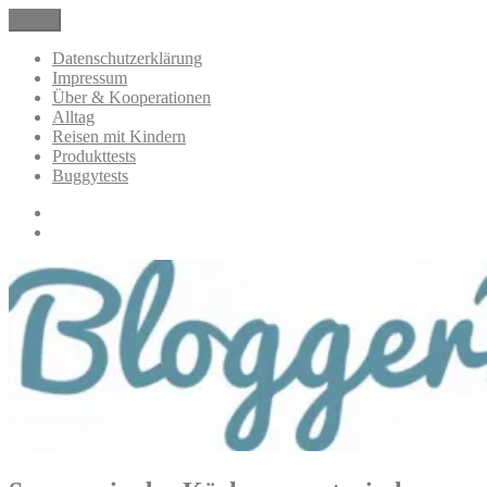
Zum
Menü
BloggerMumOf3Boys Mamablog
Mamablog über das Leben mit drei Kindern mit Produkttests und
Inhalt
Alltagsthemen
springen
Datenschutzerklärung
Impressum
Über & Kooperationen
Alltag
Reisen mit Kindern
Produkttests
Buggytests
Datenschutzerklärung
Impressum