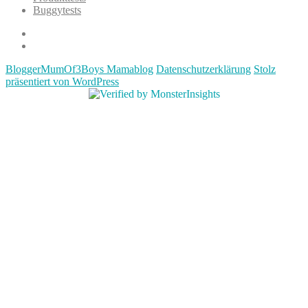
Buggytests
Datenschutzerklärung
Impressum
BloggerMumOf3Boys Mamablog
Datenschutzerklärung
Stolz
präsentiert von WordPress