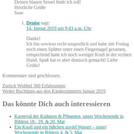
Deinen blauen Sessel finde ich toll!
Herzliche Grüße
Suse
Denise
sagt:
14. Januar 2019 um 9:43 a.m. Uhr
Danke!
Ich bin sowieso recht unsportlich und habe mir Freitag
noch einen Splitter unter einen Fingernagel gerammt,
entspechend hatte ich noch weniger Kraft in der rechten
Hand. Spaß hat es aber dennoch gemacht! Liebe
Grüße!
Kommentare sind geschlossen.
Beitragsnavigation
Vorheriger
Zurück
Wobbel 360 Erfahrungen
Nächster
Beitrag:
Weiter
Buchtipps aus den Kinderzimmern Januar 2019
Beitrag:
Das könnte Dich auch interessieren
Karneval der Kulturen & Pfingsten, unser Wochenende in
Bildern 18., 19. & 20. Mai
Ein Knall und ein bißchen zuviel Wasser – unser
Wochenende in Bildern 4. & 5. Mai