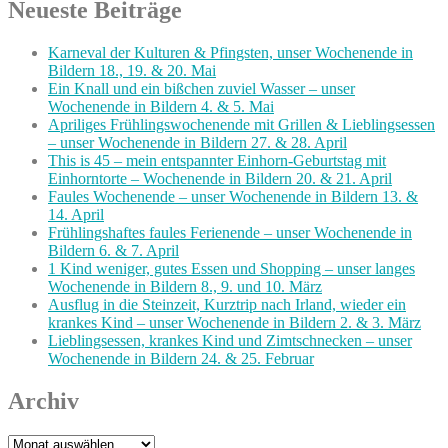
Neueste Beiträge
Karneval der Kulturen & Pfingsten, unser Wochenende in
Bildern 18., 19. & 20. Mai
Ein Knall und ein bißchen zuviel Wasser – unser
Wochenende in Bildern 4. & 5. Mai
Apriliges Frühlingswochenende mit Grillen & Lieblingsessen
– unser Wochenende in Bildern 27. & 28. April
This is 45 – mein entspannter Einhorn-Geburtstag mit
Einhorntorte – Wochenende in Bildern 20. & 21. April
Faules Wochenende – unser Wochenende in Bildern 13. &
14. April
Frühlingshaftes faules Ferienende – unser Wochenende in
Bildern 6. & 7. April
1 Kind weniger, gutes Essen und Shopping – unser langes
Wochenende in Bildern 8., 9. und 10. März
Ausflug in die Steinzeit, Kurztrip nach Irland, wieder ein
krankes Kind – unser Wochenende in Bildern 2. & 3. März
Lieblingsessen, krankes Kind und Zimtschnecken – unser
Wochenende in Bildern 24. & 25. Februar
Archiv
Archiv