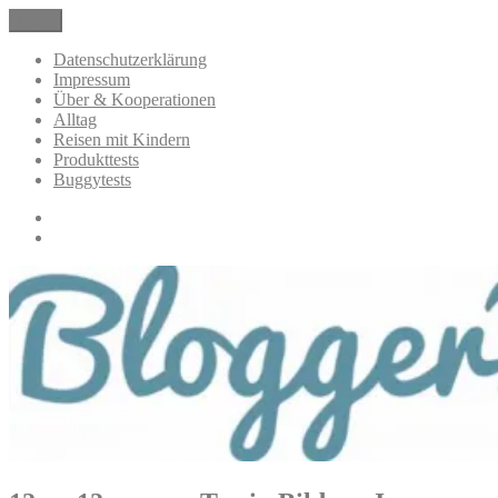
Zum
Menü
BloggerMumOf3Boys Mamablog
Mamablog über das Leben mit drei Kindern mit Produkttests und
Inhalt
Alltagsthemen
springen
Datenschutzerklärung
Impressum
Über & Kooperationen
Alltag
Reisen mit Kindern
Produkttests
Buggytests
Datenschutzerklärung
Impressum