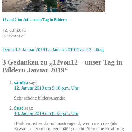
12von12 im Juli – mein Tag in Bildern
12. Juli 2019
In "12von12"
Autor
Veröffentlicht
Kategorien
Denise
12. Januar 2019
12. Januar 2019
12von12
,
alltag
am
3 Gedanken zu „12von12 – unser Tag in
Bildern Januar 2019“
sandra
sagt:
12. Januar 2019 um 9:18 p.m. Uhr
Sehr schöne bilderlg,sandra
Suse
sagt:
13. Januar 2019 um 8:42 p.m. Uhr
Bouldern ist verdammt anstrengend, wenn man das (als
Erwachsener) nicht regelmäßig macht. So meine Erfahrung.