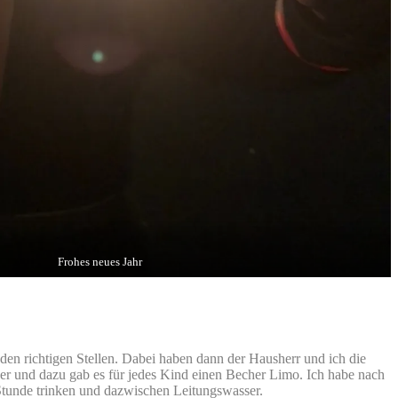
Frohes neues Jahr
den richtigen Stellen. Dabei haben dann der Hausherr und ich die
ker und dazu gab es für jedes Kind einen Becher Limo. Ich habe nach
tunde trinken und dazwischen Leitungswasser.