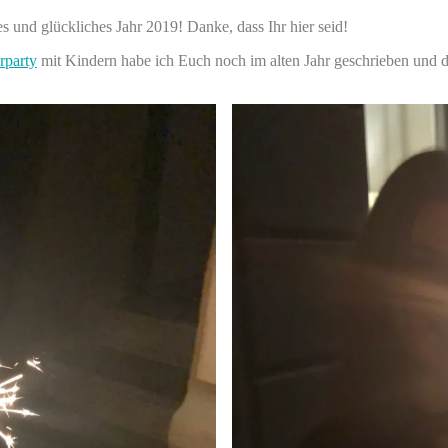
 und glückliches Jahr 2019! Danke, dass Ihr hier seid!
rparty
mit Kindern habe ich Euch noch im alten Jahr geschrieben und d