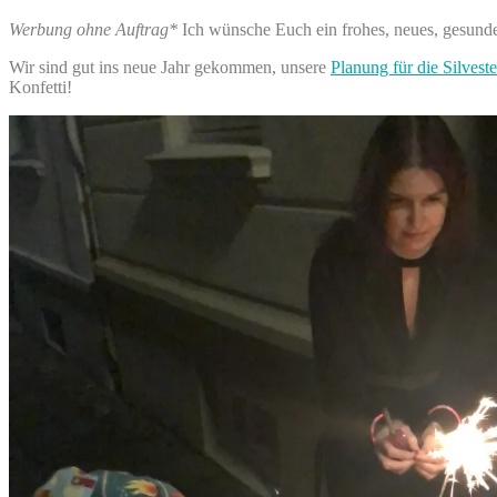
Werbung ohne Auftrag*
Ich wünsche Euch ein frohes, neues, gesundes
Wir sind gut ins neue Jahr gekommen, unsere
Planung für die Silveste
Konfetti!