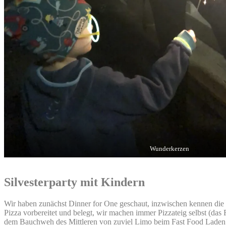
Wunderkerzen
Silvesterparty mit Kindern
Wir haben zunächst Dinner for One geschaut, inzwischen kennen die K
Pizza vorbereitet und belegt, wir machen immer Pizzateig selbst (das 
dem Bauchweh des Mittleren von zuviel Limo beim Fast Food Laden B