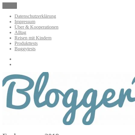
Zum
Menü
BloggerMumOf3Boys Mamablog
Mamablog über das Leben mit drei Kindern mit Produkttests und All
Inhalt
springen
Datenschutzerklärung
Impressum
Über & Kooperationen
Alltag
Reisen mit Kindern
Produkttests
Buggytests
Datenschutzerklärung
Impressum