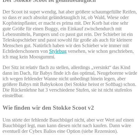
Der Scoot ist super wendig, hat aber größere schaumgefüllte Reifen,
so dass er auch absolut geländetauglich ist, ob Wald, Wiese oder
Kopfsteinpflaster, er macht es prima mit. Der Korb hat eine sehr
gute Größe für einen Buggy, ein Einkauf zwischendurch mit
Lebensmitteln, Pampers und co passt gut rein. Der Schieber ist ein
Teleskopschieber und passt sowohl für große als auch für kleinere
Menschen gut. Natürlich haben wir den Schieber wie immer mit
Echtlederschonern von
Stylebug
versehen, wie schon geschrieben,
ich mag kein Moosgummi.
Der Sitz ist relativ flach zu stellen, allerdings „versinkt“ das Kind
dann im Dach, für Babys finde ich das optimal, Neugeborene würde
ich wegen fehlender Wanne nicht unbedingt hinein legen, aber
größere Babys mit Babykokon (bei Stokke heisst er Softbag) schon.
Die Rückenlehne hat 3 verschiedene Stufen, sie ist nicht stufenlos
einstellbar.
Wie finden wir den Stokke Scoot v2
Uns störte der fehlende Bauchbügel nicht, aber wer Wert auf einen
Bauchbügel legt, man kann diesen nicht nach kaufen. Dann wäre
eventuell der Cybex Balios eine Option (siehe Rezension).