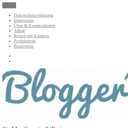
Zum
Menü
BloggerMumOf3Boys Mamablog
Mamablog über das Leben mit drei Kindern mit Produkttests und
Inhalt
Alltagsthemen
springen
Datenschutzerklärung
Impressum
Über & Kooperationen
Alltag
Reisen mit Kindern
Produkttests
Buggytests
Datenschutzerklärung
Impressum