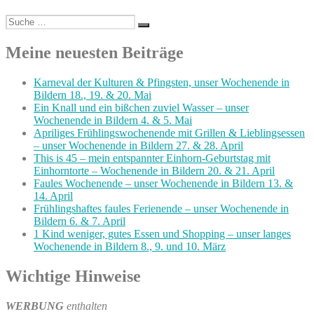
Suche
Suchen
nach:
Meine neuesten Beiträge
Karneval der Kulturen & Pfingsten, unser Wochenende in
Bildern 18., 19. & 20. Mai
Ein Knall und ein bißchen zuviel Wasser – unser
Wochenende in Bildern 4. & 5. Mai
Apriliges Frühlingswochenende mit Grillen & Lieblingsessen
– unser Wochenende in Bildern 27. & 28. April
This is 45 – mein entspannter Einhorn-Geburtstag mit
Einhorntorte – Wochenende in Bildern 20. & 21. April
Faules Wochenende – unser Wochenende in Bildern 13. &
14. April
Frühlingshaftes faules Ferienende – unser Wochenende in
Bildern 6. & 7. April
1 Kind weniger, gutes Essen und Shopping – unser langes
Wochenende in Bildern 8., 9. und 10. März
Wichtige Hinweise
WERBUNG
enthalten