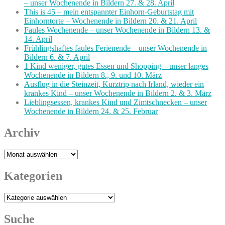
– unser Wochenende in Bildern 27. & 28. April
This is 45 – mein entspannter Einhorn-Geburtstag mit
Einhorntorte – Wochenende in Bildern 20. & 21. April
Faules Wochenende – unser Wochenende in Bildern 13. &
14. April
Frühlingshaftes faules Ferienende – unser Wochenende in
Bildern 6. & 7. April
1 Kind weniger, gutes Essen und Shopping – unser langes
Wochenende in Bildern 8., 9. und 10. März
Ausflug in die Steinzeit, Kurztrip nach Irland, wieder ein
krankes Kind – unser Wochenende in Bildern 2. & 3. März
Lieblingsessen, krankes Kind und Zimtschnecken – unser
Wochenende in Bildern 24. & 25. Februar
Archiv
Archiv
Kategorien
Kategorien
Suche