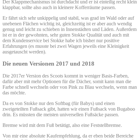
Der Klappmechanismus ist durchdacht und er ist einteilig recht klein
klappbar, sollte also auch in kleinere Kofferräume passen.
Er fährt sich sehr unkippelig und stabil, was grad im Wald oder auf
unebenen Flächen wichtig ist, gleichzeitig ist er aber auch wendig
genug und leicht zu schieben in Innenstädten und Läden. Außerdem
ist er in der gewohnten, sehr guten Stokke Qualität und auch mit
dem Kundenservice bei Stokke habe ich bisher nur positive
Erfahrungen (es musste bei zwei Wagen jeweils eine Kleinigkeit
ausgetauscht werden).
Die neuen Versionen 2017 und 2018
Die 2017er Version des Scoots kommt in weniger Basis-Farben,
dafür aber mit mehr Optionen für die Dächer, somit kann man die
Farbe schnell wechseln oder von Pink zu Blau wechseln, wenn man
das möchte.
Da es von Stokke nur den Softbag (für Babys) und einen
zweigeteilten Fußsack gibt, hatten wir einen Fußsack von Bugaboo
drin. Es müssten die meisten universellen Fußsäcke passen.
Bremse wird mit dem Fuß betätigt, also eine Feststellbremse.
Von mir eine absolute Kaufempfehlung, da er eben beide Bereiche