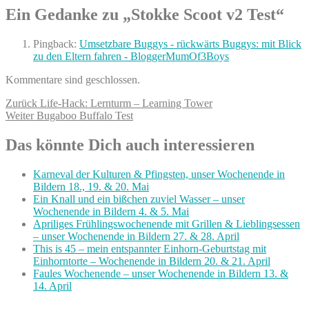
Ein Gedanke zu „Stokke Scoot v2 Test“
Pingback:
Umsetzbare Buggys - rückwärts Buggys: mit Blick
zu den Eltern fahren - BloggerMumOf3Boys
Kommentare sind geschlossen.
Beitragsnavigation
Vorheriger
Zurück
Life-Hack: Lernturm – Learning Tower
Nächster
Beitrag:
Weiter
Bugaboo Buffalo Test
Beitrag:
Das könnte Dich auch interessieren
Karneval der Kulturen & Pfingsten, unser Wochenende in
Bildern 18., 19. & 20. Mai
Ein Knall und ein bißchen zuviel Wasser – unser
Wochenende in Bildern 4. & 5. Mai
Apriliges Frühlingswochenende mit Grillen & Lieblingsessen
– unser Wochenende in Bildern 27. & 28. April
This is 45 – mein entspannter Einhorn-Geburtstag mit
Einhorntorte – Wochenende in Bildern 20. & 21. April
Faules Wochenende – unser Wochenende in Bildern 13. &
14. April