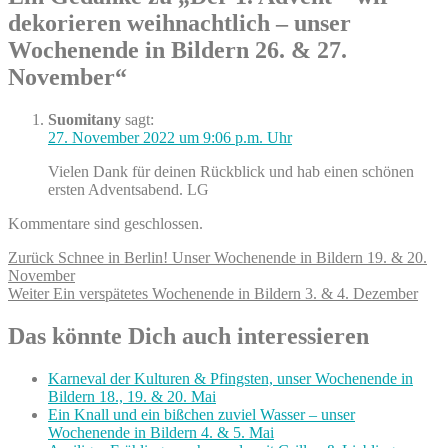
dekorieren weihnachtlich – unser
Wochenende in Bildern 26. & 27.
November“
Suomitany
sagt:
27. November 2022 um 9:06 p.m. Uhr
Vielen Dank für deinen Rückblick und hab einen schönen
ersten Adventsabend. LG
Kommentare sind geschlossen.
Beitragsnavigation
Vorheriger
Zurück
Schnee in Berlin! Unser Wochenende in Bildern 19. & 20.
Beitrag:
November
Nächster
Weiter
Ein verspätetes Wochenende in Bildern 3. & 4. Dezember
Beitrag:
Das könnte Dich auch interessieren
Karneval der Kulturen & Pfingsten, unser Wochenende in
Bildern 18., 19. & 20. Mai
Ein Knall und ein bißchen zuviel Wasser – unser
Wochenende in Bildern 4. & 5. Mai