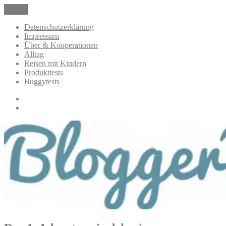
Zum
Menü
BloggerMumOf3Boys Mamablog
Mamablog über das Leben mit drei Kindern mit Produkttests und
Inhalt
Alltagsthemen
springen
Datenschutzerklärung
Impressum
Über & Kooperationen
Alltag
Reisen mit Kindern
Produkttests
Buggytests
Datenschutzerklärung
Impressum