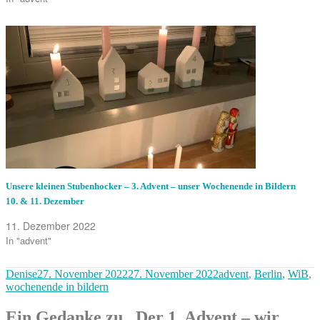
Unsere kleinen Stubenhocker – 3. Advent – unser Wochenende in Bildern
10. & 11. Dezember
11. Dezember 2022
In "advent"
Autor
Veröffentlicht
Kategorien
Denise
27. November 2022
27. November 2022
advent
,
Berlin
,
WiB
,
am
wochenende in bildern
Ein Gedanke zu „Der 1. Advent – wir