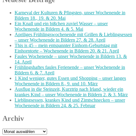
Karneval der Kulturen & Pfingsten, unser Wochenende in
Bildern 18., 19. & 20. Mai
Ein Knall und ein bißchen zuviel Wasser – unser
Wochenende in Bildern 4. & 5. Mai
Apriliges Frühlingswochenende mit Grillen & Lieblingsessen
– unser Wochenende in Bildern 27. & 28. April
This is 45 – mein entspannter Einhorn-Geburtstag mit
Einhorntorte – Wochenende in Bildern 20. & 21. April
Faules Wochenende – unser Wochenende in Bildern 13. &
14. April
Frühlingshaftes faules Ferienende – unser Wochenende in
Bildern 6. & 7. April
1 Kind weniger, gutes Essen und Shopping – unser langes
Wochenende in Bildern 8., 9. und 10. März
Ausflug in die Steinzeit, Kurztrip nach Irland, wieder ein
krankes Kind – unser Wochenende in Bildern 2. & 3. März
Lieblingsessen, krankes Kind und Zimtschnecken – unser
Wochenende in Bildern 24. & 25. Februar
Archiv
Archiv