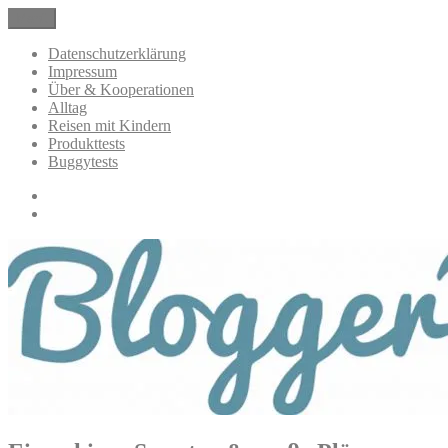
Zum
Menü
BloggerMumOf3Boys Mamablog
Mamablog über das Leben mit drei Kindern mit Produkttests und All
Inhalt
springen
Datenschutzerklärung
Impressum
Über & Kooperationen
Alltag
Reisen mit Kindern
Produkttests
Buggytests
Datenschutzerklärung
Impressum