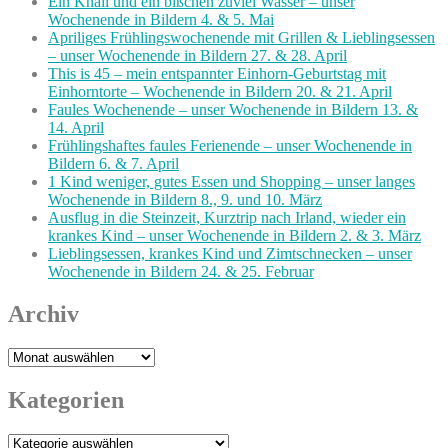
Ein Knall und ein bißchen zuviel Wasser – unser
Wochenende in Bildern 4. & 5. Mai
Apriliges Frühlingswochenende mit Grillen & Lieblingsessen
– unser Wochenende in Bildern 27. & 28. April
This is 45 – mein entspannter Einhorn-Geburtstag mit
Einhorntorte – Wochenende in Bildern 20. & 21. April
Faules Wochenende – unser Wochenende in Bildern 13. &
14. April
Frühlingshaftes faules Ferienende – unser Wochenende in
Bildern 6. & 7. April
1 Kind weniger, gutes Essen und Shopping – unser langes
Wochenende in Bildern 8., 9. und 10. März
Ausflug in die Steinzeit, Kurztrip nach Irland, wieder ein
krankes Kind – unser Wochenende in Bildern 2. & 3. März
Lieblingsessen, krankes Kind und Zimtschnecken – unser
Wochenende in Bildern 24. & 25. Februar
Archiv
Archiv
Kategorien
Kategorien