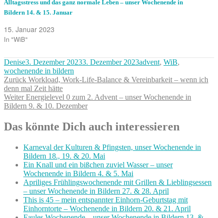
Alltagsstress und das ganz normale Leben – unser Wochenende in
Bildern 14. & 15. Januar
15. Januar 2023
In "WiB"
Autor
Veröffentlicht
Kategorien
Denise
3. Dezember 2023
3. Dezember 2023
advent
,
WiB
,
am
wochenende in bildern
Beitragsnavigation
Vorheriger
Zurück
Workload, Work-Life-Balance & Vereinbarkeit – wenn ich
Beitrag:
denn mal Zeit hätte
Nächster
Weiter
Energielevel 0 zum 2. Advent – unser Wochenende in
Beitrag:
Bildern 9. & 10. Dezember
Das könnte Dich auch interessieren
Karneval der Kulturen & Pfingsten, unser Wochenende in
Bildern 18., 19. & 20. Mai
Ein Knall und ein bißchen zuviel Wasser – unser
Wochenende in Bildern 4. & 5. Mai
Apriliges Frühlingswochenende mit Grillen & Lieblingsessen
– unser Wochenende in Bildern 27. & 28. April
This is 45 – mein entspannter Einhorn-Geburtstag mit
Einhorntorte – Wochenende in Bildern 20. & 21. April
Faules Wochenende – unser Wochenende in Bildern 13. &