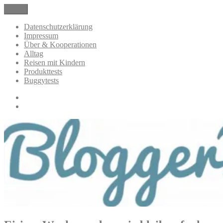
Zum
Menü
BloggerMumOf3Boys Mamablog
Mamablog über das Leben mit drei Kindern mit Produkttests und
Inhalt
Alltagsthemen
springen
Datenschutzerklärung
Impressum
Über & Kooperationen
Alltag
Reisen mit Kindern
Produkttests
Buggytests
Datenschutzerklärung
Impressum