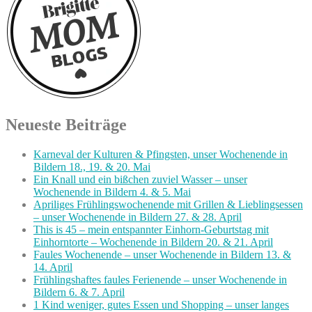
Neueste Beiträge
Karneval der Kulturen & Pfingsten, unser Wochenende in
Bildern 18., 19. & 20. Mai
Ein Knall und ein bißchen zuviel Wasser – unser
Wochenende in Bildern 4. & 5. Mai
Apriliges Frühlingswochenende mit Grillen & Lieblingsessen
– unser Wochenende in Bildern 27. & 28. April
This is 45 – mein entspannter Einhorn-Geburtstag mit
Einhorntorte – Wochenende in Bildern 20. & 21. April
Faules Wochenende – unser Wochenende in Bildern 13. &
14. April
Frühlingshaftes faules Ferienende – unser Wochenende in
Bildern 6. & 7. April
1 Kind weniger, gutes Essen und Shopping – unser langes