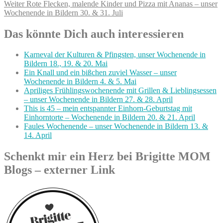
Nächster
Weiter
Rote Flecken, malende Kinder und Pizza mit Ananas – unser
Beitrag:
Wochenende in Bildern 30. & 31. Juli
Das könnte Dich auch interessieren
Karneval der Kulturen & Pfingsten, unser Wochenende in
Bildern 18., 19. & 20. Mai
Ein Knall und ein bißchen zuviel Wasser – unser
Wochenende in Bildern 4. & 5. Mai
Apriliges Frühlingswochenende mit Grillen & Lieblingsessen
– unser Wochenende in Bildern 27. & 28. April
This is 45 – mein entspannter Einhorn-Geburtstag mit
Einhorntorte – Wochenende in Bildern 20. & 21. April
Faules Wochenende – unser Wochenende in Bildern 13. &
14. April
Schenkt mir ein Herz bei Brigitte MOM
Blogs – externer Link