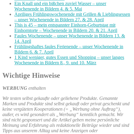
Ein Knall und ein bißchen zuviel Wasser – unser
Wochenende in Bildern 4. & 5. Mai
Apriliges Frühlingswochenende mit Grillen & Lieblingsessen
– unser Wochenende in Bildern 27. & 28. April
This is 45 – mein entspannter Einhorn-Geburtstag mit
Einhorntorte – Wochenende in Bildern 20. & 21. April
Faules Wochenende – unser Wochenende in Bildern 13. &
14. April
Frühlingshaftes faules Ferienende – unser Wochenende in
Bildern 6. & 7. April
1 Kind weniger, gutes Essen und Shopping – unser langes
Wochenende in Bildern 8., 9. und 10. März
Wichtige Hinweise
WERBUNG
enthalten
Wir testen selbst gekaufte oder geliehene Produkte. Genannte
Marken und Produkte sind selbst gekauft oder privat geschenkt und
keine vergüteten Kooperationen (= „Werbung ohne Auftrag“),
außer, es wird gesondert als „Werbung“ kenntlich gemacht. Wir
sind nicht gesponsert und die Artikel geben meine persönliche
Meinung und Erfahrung als redaktionelle Beiträge wieder und sind
Tipps aus unserem Alltag und keine Anzeigen oder