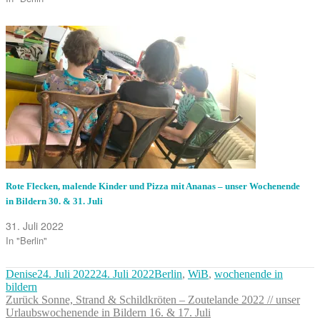
Rote Flecken, malende Kinder und Pizza mit Ananas – unser Wochenende
in Bildern 30. & 31. Juli
31. Juli 2022
In "Berlin"
Autor
Veröffentlicht
Kategorien
Denise
24. Juli 2022
24. Juli 2022
Berlin
,
WiB
,
wochenende in
am
bildern
Beitragsnavigation
Vorheriger
Zurück
Sonne, Strand & Schildkröten – Zoutelande 2022 // unser
Beitrag:
Urlaubswochenende in Bildern 16. & 17. Juli