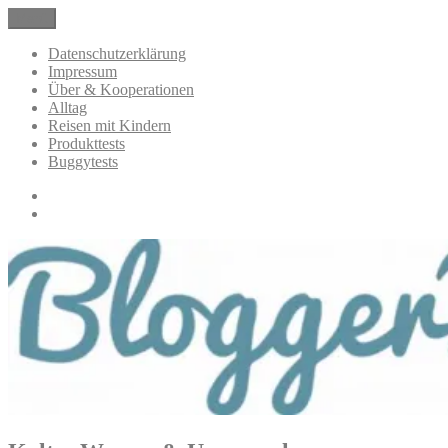
Zum
Menü
BloggerMumOf3Boys Mamablog
Mamablog über das Leben mit drei Kindern mit Produkttests und
Inhalt
Alltagsthemen
springen
Datenschutzerklärung
Impressum
Über & Kooperationen
Alltag
Reisen mit Kindern
Produkttests
Buggytests
Datenschutzerklärung
Impressum