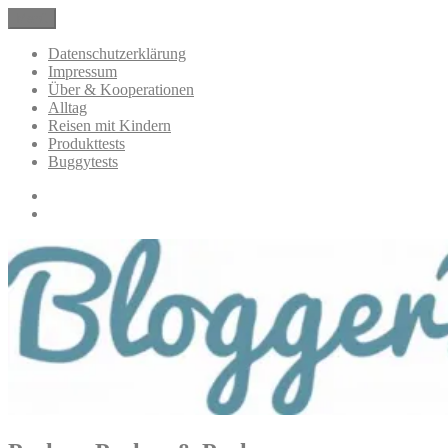
Zum
Menü
BloggerMumOf3Boys Mamablog
Mamablog über das Leben mit drei Kindern mit Produkttests und
Inhalt
Alltagsthemen
springen
Datenschutzerklärung
Impressum
Über & Kooperationen
Alltag
Reisen mit Kindern
Produkttests
Buggytests
Datenschutzerklärung
Impressum