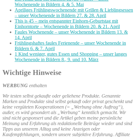
Wochenende in Bildern 4. & 5. Mai
Apriliges Frühlingswochenende mit Grillen & Lieblingsessen
– unser Wochenende in Bildern 27. & 28. April
This is 45 – mein entspannter Einhorn-Geburtstag mit
Einhorntorte – Wochenende in Bildern 20. & 21. April
Faules Wochenende – unser Wochenende in Bildern 13. &
14. April
Frühlingshaftes faules Ferienende – unser Wochenende in
Bildern 6. & 7. April
1 Kind weniger, gutes Essen und Shopping – unser langes
Wochenende in Bildern 8., 9. und 10. März
Wichtige Hinweise
WERBUNG
enthalten
Wir testen selbst gekaufte oder geliehene Produkte. Genannte
Marken und Produkte sind selbst gekauft oder privat geschenkt und
keine vergüteten Kooperationen (= „Werbung ohne Auftrag“),
außer, es wird gesondert als „Werbung“ kenntlich gemacht. Wir
sind nicht gesponsert und die Artikel geben meine persönliche
Meinung und Erfahrung als redaktionelle Beiträge wieder und sind
Tipps aus unserem Alltag und keine Anzeigen oder
Kaufempfehlungen, sondern unsere subjektive Erfahrung. Affiliate