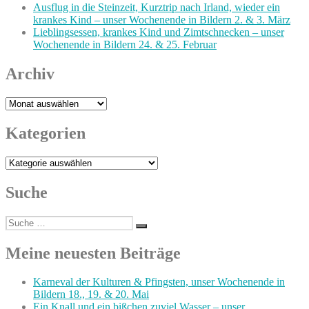
Ausflug in die Steinzeit, Kurztrip nach Irland, wieder ein
krankes Kind – unser Wochenende in Bildern 2. & 3. März
Lieblingsessen, krankes Kind und Zimtschnecken – unser
Wochenende in Bildern 24. & 25. Februar
Archiv
Archiv
Kategorien
Kategorien
Suche
Suche
Suchen
nach:
Meine neuesten Beiträge
Karneval der Kulturen & Pfingsten, unser Wochenende in
Bildern 18., 19. & 20. Mai
Ein Knall und ein bißchen zuviel Wasser – unser