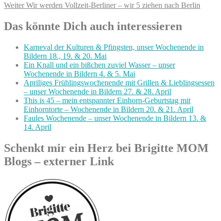
Nächster
Weiter
Wir werden Vollzeit-Berliner – wir 5 ziehen nach Berlin
Beitrag:
Das könnte Dich auch interessieren
Karneval der Kulturen & Pfingsten, unser Wochenende in
Bildern 18., 19. & 20. Mai
Ein Knall und ein bißchen zuviel Wasser – unser
Wochenende in Bildern 4. & 5. Mai
Apriliges Frühlingswochenende mit Grillen & Lieblingsessen
– unser Wochenende in Bildern 27. & 28. April
This is 45 – mein entspannter Einhorn-Geburtstag mit
Einhorntorte – Wochenende in Bildern 20. & 21. April
Faules Wochenende – unser Wochenende in Bildern 13. &
14. April
Schenkt mir ein Herz bei Brigitte MOM
Blogs – externer Link