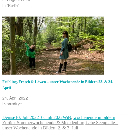
In "Berlin"
Frühling, Frosch & Löwen – unser Wochenende in Bildern 23. & 24.
April
24. April 2022
In "ausflug"
Autor
Veröffentlicht
Kategorien
Denise
10. Juli 2022
10. Juli 2022
WiB
,
wochenende in bildern
Beitragsnavigation
am
Vorheriger
Zurück
Sommerwochenende & Mecklenburgische Seenplatte –
Beitrag:
unser Wochenende in Bildern 2. & 3. Juli