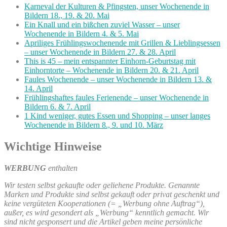
Karneval der Kulturen & Pfingsten, unser Wochenende in
Bildern 18., 19. & 20. Mai
Ein Knall und ein bißchen zuviel Wasser – unser
Wochenende in Bildern 4. & 5. Mai
Apriliges Frühlingswochenende mit Grillen & Lieblingsessen
– unser Wochenende in Bildern 27. & 28. April
This is 45 – mein entspannter Einhorn-Geburtstag mit
Einhorntorte – Wochenende in Bildern 20. & 21. April
Faules Wochenende – unser Wochenende in Bildern 13. &
14. April
Frühlingshaftes faules Ferienende – unser Wochenende in
Bildern 6. & 7. April
1 Kind weniger, gutes Essen und Shopping – unser langes
Wochenende in Bildern 8., 9. und 10. März
Wichtige Hinweise
WERBUNG
enthalten
Wir testen selbst gekaufte oder geliehene Produkte. Genannte
Marken und Produkte sind selbst gekauft oder privat geschenkt und
keine vergüteten Kooperationen (= „Werbung ohne Auftrag“),
außer, es wird gesondert als „Werbung“ kenntlich gemacht. Wir
sind nicht gesponsert und die Artikel geben meine persönliche