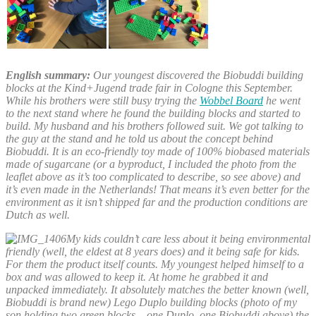
English summary:
Our youngest discovered the Biobuddi building
blocks at the Kind+Jugend trade fair in Cologne this September.
While his brothers were still busy trying the
Wobbel Board
he went
to the next stand where he found the building blocks and started to
build. My husband and his brothers followed suit. We got talking to
the guy at the stand and he told us about the concept behind
Biobuddi. It is an eco-friendly toy made of 100% biobased materials
made of sugarcane (or a byproduct, I included the photo from the
leaflet above as it’s too complicated to describe, so see above) and
it’s even made in the Netherlands! That means it’s even better for the
environment as it isn’t shipped far and the production conditions are
Dutch as well.
My kids couldn’t care less about it being environmental
friendly (well, the eldest at 8 years does) and it being safe for kids.
For them the product itself counts. My youngest helped himself to a
box and was allowed to keep it. At home he grabbed it and
unpacked immediately. It absolutely matches the better known (well,
Biobuddi is brand new) Lego Duplo building blocks (photo of my
son holding two green blocks – one Duplo, one Biobuddi
above) the