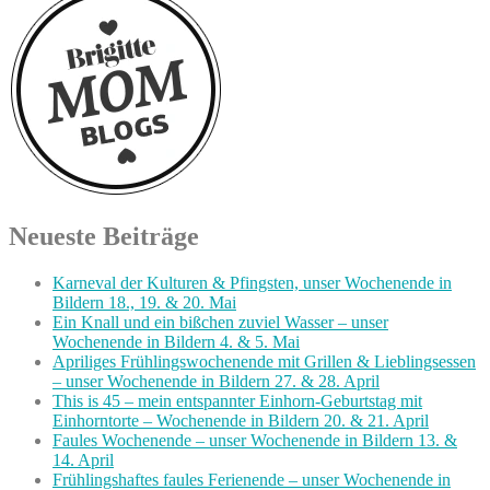
Neueste Beiträge
Karneval der Kulturen & Pfingsten, unser Wochenende in
Bildern 18., 19. & 20. Mai
Ein Knall und ein bißchen zuviel Wasser – unser
Wochenende in Bildern 4. & 5. Mai
Apriliges Frühlingswochenende mit Grillen & Lieblingsessen
– unser Wochenende in Bildern 27. & 28. April
This is 45 – mein entspannter Einhorn-Geburtstag mit
Einhorntorte – Wochenende in Bildern 20. & 21. April
Faules Wochenende – unser Wochenende in Bildern 13. &
14. April
Frühlingshaftes faules Ferienende – unser Wochenende in