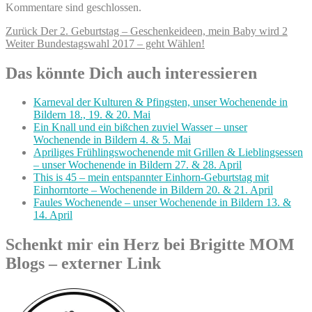
Kommentare sind geschlossen.
Beitragsnavigation
Vorheriger
Zurück
Der 2. Geburtstag – Geschenkeideen, mein Baby wird 2
Nächster
Beitrag:
Weiter
Bundestagswahl 2017 – geht Wählen!
Beitrag:
Das könnte Dich auch interessieren
Karneval der Kulturen & Pfingsten, unser Wochenende in
Bildern 18., 19. & 20. Mai
Ein Knall und ein bißchen zuviel Wasser – unser
Wochenende in Bildern 4. & 5. Mai
Apriliges Frühlingswochenende mit Grillen & Lieblingsessen
– unser Wochenende in Bildern 27. & 28. April
This is 45 – mein entspannter Einhorn-Geburtstag mit
Einhorntorte – Wochenende in Bildern 20. & 21. April
Faules Wochenende – unser Wochenende in Bildern 13. &
14. April
Schenkt mir ein Herz bei Brigitte MOM
Blogs – externer Link