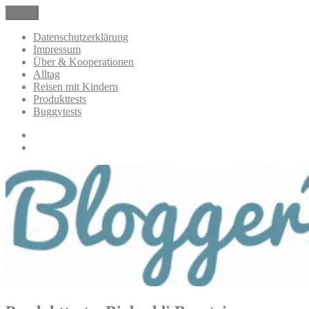
Zum
Menü
BloggerMumOf3Boys Mamablog
Mamablog über das Leben mit drei Kindern mit Produkttests und
Inhalt
Alltagsthemen
springen
Datenschutzerklärung
Impressum
Über & Kooperationen
Alltag
Reisen mit Kindern
Produkttests
Buggytests
Datenschutzerklärung
Impressum