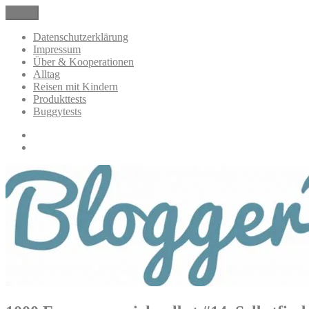
Zum
Menü
BloggerMumOf3Boys Mamablog
Mamablog über das Leben mit drei Kindern mit Produkttests und All
Inhalt
springen
Datenschutzerklärung
Impressum
Über & Kooperationen
Alltag
Reisen mit Kindern
Produkttests
Buggytests
Datenschutzerklärung
Impressum