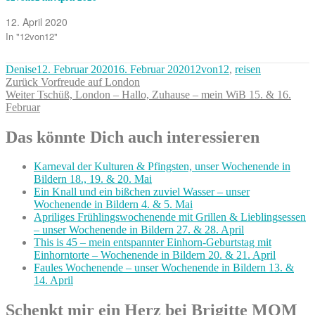
12. April 2020
In "12von12"
Autor
Veröffentlicht
Kategorien
Denise
12. Februar 2020
16. Februar 2020
12von12
,
reisen
Beitragsnavigation
am
Vorheriger
Zurück
Vorfreude auf London
Nächster
Beitrag:
Weiter
Tschüß, London – Hallo, Zuhause – mein WiB 15. & 16.
Beitrag:
Februar
Das könnte Dich auch interessieren
Karneval der Kulturen & Pfingsten, unser Wochenende in
Bildern 18., 19. & 20. Mai
Ein Knall und ein bißchen zuviel Wasser – unser
Wochenende in Bildern 4. & 5. Mai
Apriliges Frühlingswochenende mit Grillen & Lieblingsessen
– unser Wochenende in Bildern 27. & 28. April
This is 45 – mein entspannter Einhorn-Geburtstag mit
Einhorntorte – Wochenende in Bildern 20. & 21. April
Faules Wochenende – unser Wochenende in Bildern 13. &
14. April
Schenkt mir ein Herz bei Brigitte MOM