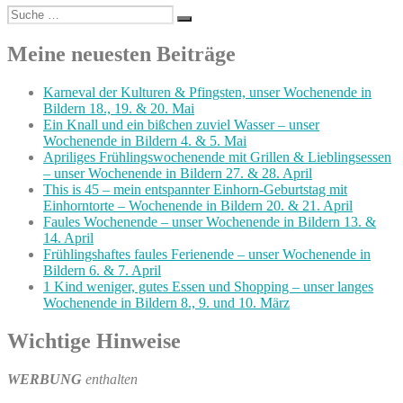
Suche
Suchen
nach:
Meine neuesten Beiträge
Karneval der Kulturen & Pfingsten, unser Wochenende in
Bildern 18., 19. & 20. Mai
Ein Knall und ein bißchen zuviel Wasser – unser
Wochenende in Bildern 4. & 5. Mai
Apriliges Frühlingswochenende mit Grillen & Lieblingsessen
– unser Wochenende in Bildern 27. & 28. April
This is 45 – mein entspannter Einhorn-Geburtstag mit
Einhorntorte – Wochenende in Bildern 20. & 21. April
Faules Wochenende – unser Wochenende in Bildern 13. &
14. April
Frühlingshaftes faules Ferienende – unser Wochenende in
Bildern 6. & 7. April
1 Kind weniger, gutes Essen und Shopping – unser langes
Wochenende in Bildern 8., 9. und 10. März
Wichtige Hinweise
WERBUNG
enthalten