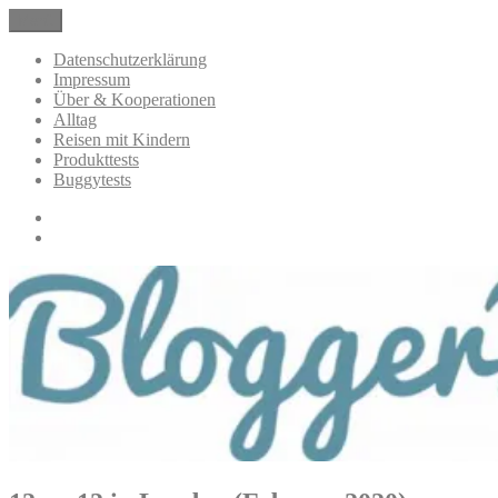
Zum
Menü
BloggerMumOf3Boys Mamablog
Mamablog über das Leben mit drei Kindern mit Produkttests und
Inhalt
Alltagsthemen
springen
Datenschutzerklärung
Impressum
Über & Kooperationen
Alltag
Reisen mit Kindern
Produkttests
Buggytests
Datenschutzerklärung
Impressum