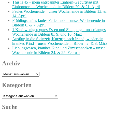
This is 45 – mein entspannter Einhorn-Geburtstag mit
Einhorntorte – Wochenende in Bildern 20. & 21. April
Faules Wochenende – unser Wochenende in Bildern 13. &
14. April
Frühlingshaftes faules Ferienende – unser Wochenende in
Bildern 6. & 7. April
1 Kind weniger, gutes Essen und Shopping – unser langes
Wochenende in Bildern 8., 9. und 10. März
Ausflug in die Steinzeit, Kurztrip nach Irland, wieder ein
krankes Kind – unser Wochenende in Bildern 2. & 3. März
Lieblingsessen, krankes Kind und Zimtschnecken – unser
Wochenende in Bildern 24. & 25. Februar
Archiv
Archiv
Kategorien
Kategorien
Suche