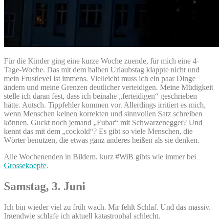
Für die Kinder ging eine kurze Woche zuende, für mich eine 4-
Tage-Woche. Das mit dem halben Urlaubstag klappte nicht und
mein Frustlevel ist immens. Vielleicht muss ich ein paar Dinge
ändern und meine Grenzen deutlicher verteidigen. Meine Müdigkeit
stelle ich daran fest, dass ich beinahe „ferteidigen“ geschrieben
hätte. Autsch. Tippfehler kommen vor. Allerdings irritiert es mich,
wenn Menschen keinen korrekten und sinnvollen Satz schreiben
können. Guckt noch jemand „Fubar“ mit Schwarzenegger? Und
kennt das mit dem „cockold“? Es gibt so viele Menschen, die
Wörter benutzen, die etwas ganz anderes heißen als sie denken.
Alle Wochenenden in Bildern, kurz #WiB gibts wie immer bei
Grossekoepfe
.
Samstag, 3. Juni
Ich bin wieder viel zu früh wach. Mir fehlt Schlaf. Und das massiv.
Irgendwie schlafe ich aktuell katastrophal schlecht.