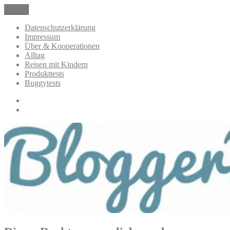
Zum
Menü
BloggerMumOf3Boys Mamablog
Mamablog über das Leben mit drei Kindern mit Produkttests und
Inhalt
Alltagsthemen
springen
Datenschutzerklärung
Impressum
Über & Kooperationen
Alltag
Reisen mit Kindern
Produkttests
Buggytests
Datenschutzerklärung
Impressum