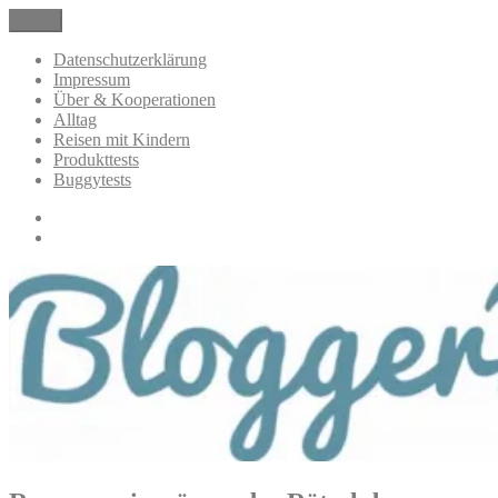
Zum
Menü
BloggerMumOf3Boys Mamablog
Mamablog über das Leben mit drei Kindern mit Produkttests und
Inhalt
Alltagsthemen
springen
Datenschutzerklärung
Impressum
Über & Kooperationen
Alltag
Reisen mit Kindern
Produkttests
Buggytests
Datenschutzerklärung
Impressum