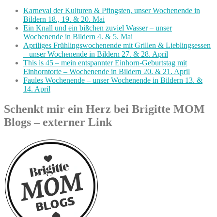
Karneval der Kulturen & Pfingsten, unser Wochenende in
Bildern 18., 19. & 20. Mai
Ein Knall und ein bißchen zuviel Wasser – unser
Wochenende in Bildern 4. & 5. Mai
Apriliges Frühlingswochenende mit Grillen & Lieblingsessen
– unser Wochenende in Bildern 27. & 28. April
This is 45 – mein entspannter Einhorn-Geburtstag mit
Einhorntorte – Wochenende in Bildern 20. & 21. April
Faules Wochenende – unser Wochenende in Bildern 13. &
14. April
Schenkt mir ein Herz bei Brigitte MOM
Blogs – externer Link