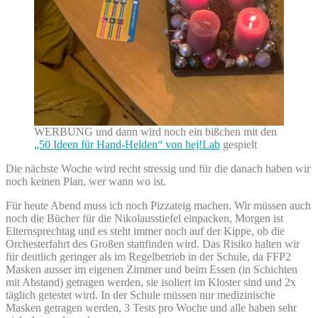
WERBUNG und dann wird noch ein bißchen mit den
„50 Ideen für Hand-Helden“ von hej!Lab
gespielt
Die nächste Woche wird recht stressig und für die danach haben wir
noch keinen Plan, wer wann wo ist.
Für heute Abend muss ich noch Pizzateig machen. Wir müssen auch
noch die Bücher für die Nikolausstiefel einpacken, Morgen ist
Elternsprechtag und es steht immer noch auf der Kippe, ob die
Orchesterfahrt des Großen stattfinden wird. Das Risiko halten wir
für deutlich geringer als im Regelbetrieb in der Schule, da FFP2
Masken ausser im eigenen Zimmer und beim Essen (in Schichten
mit Abstand) getragen werden, sie isoliert im Kloster sind und 2x
täglich getestet wird. In der Schule müssen nur medizinische
Masken getragen werden, 3 Tests pro Woche und alle haben sehr