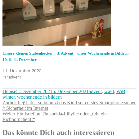
Unsere kleinen Stubenhocker – 3. Advent – unser Wochenende in Bildern
10. & 11. Dezember
11. Dezember 2022
In "advent"
Autor
Veröffentlicht
Kategorien
Denise
5. Dezember 2021
5. Dezember 2021
advent
,
wald
,
WiB
,
am
winter
,
wochenende in bildern
Beitragsnavigation
Vorheriger
Zurück
hej!Lab – so benutzt das Kind sein erstes Smartphone sicher
Beitrag:
// Sicherheit im Internet
Nächster
Weiter
Ein Brief an Thusnelda-Lillyfee oder „Oh, ein
Beitrag:
Eichhörnchen!!“
Das könnte Dich auch interessieren