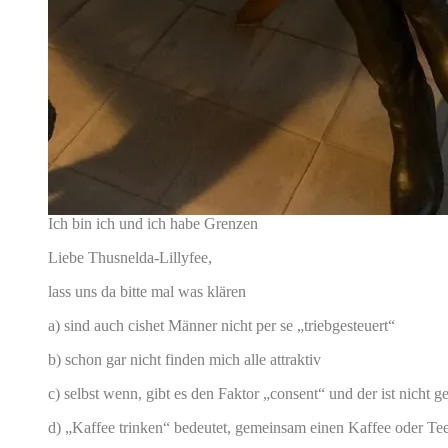
Ich bin ich und ich habe Grenzen
Liebe Thusnelda-Lillyfee,
lass uns da bitte mal was klären
a) sind auch cishet Männer nicht per se „triebgesteuert“
b) schon gar nicht finden mich alle attraktiv
c) selbst wenn, gibt es den Faktor „consent“ und der ist nicht
d) „Kaffee trinken“ bedeutet, gemeinsam einen Kaffee oder Tee