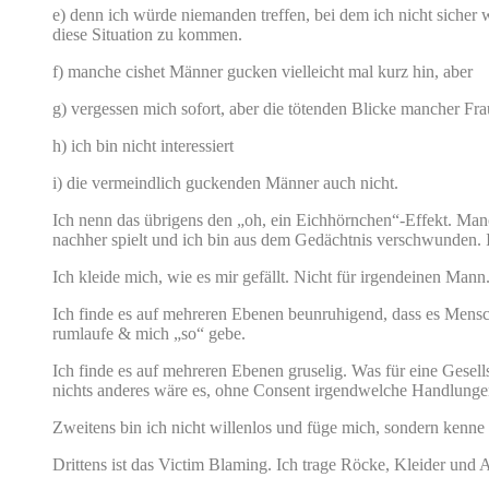
e) denn ich würde niemanden treffen, bei dem ich nicht sicher 
diese Situation zu kommen.
f) manche cishet Männer gucken vielleicht mal kurz hin, aber
g) vergessen mich sofort, aber die tötenden Blicke mancher Fr
h) ich bin nicht interessiert
i) die vermeindlich guckenden Männer auch nicht.
Ich nenn das übrigens den „oh, ein Eichhörnchen“-Effekt. Manc
nachher spielt und ich bin aus dem Gedächtnis verschwunden. Ic
Ich kleide mich, wie es mir gefällt. Nicht für irgendeinen Man
Ich finde es auf mehreren Ebenen beunruhigend, dass es Mensch
rumlaufe & mich „so“ gebe.
Ich finde es auf mehreren Ebenen gruselig. Was für eine Gesell
nichts anderes wäre es, ohne Consent irgendwelche Handlungen 
Zweitens bin ich nicht willenlos und füge mich, sondern kenn
Drittens ist das Victim Blaming. Ich trage Röcke, Kleider und 