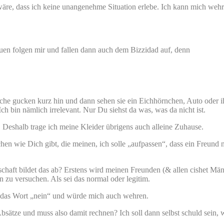
wäre, dass ich keine unangenehme Situation erlebe. Ich kann mich wehr
auen folgen mir und fallen dann auch dem Bizzidad auf, denn
he gucken kurz hin und dann sehen sie ein Eichhörnchen, Auto oder ihn
h bin nämlich irrelevant. Nur Du siehst da was, was da nicht ist.
n. Deshalb trage ich meine Kleider übrigens auch alleine Zuhause.
en wie Dich gibt, die meinen, ich solle „aufpassen“, dass ein Freund 
schaft bildet das ab? Erstens wird meinen Freunden (& allen cishet Män
zu versuchen. Als sei das normal oder legitim.
e das Wort „nein“ und würde mich auch wehren.
Absätze und muss also damit rechnen? Ich soll dann selbst schuld sein,