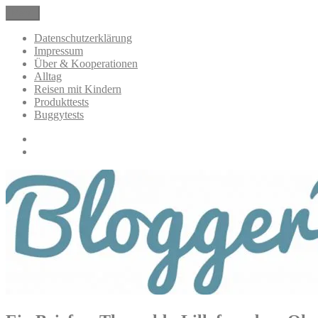
Zum
Menü
BloggerMumOf3Boys Mamablog
Mamablog über das Leben mit drei Kindern mit Produkttests und All
Inhalt
springen
Datenschutzerklärung
Impressum
Über & Kooperationen
Alltag
Reisen mit Kindern
Produkttests
Buggytests
Datenschutzerklärung
Impressum