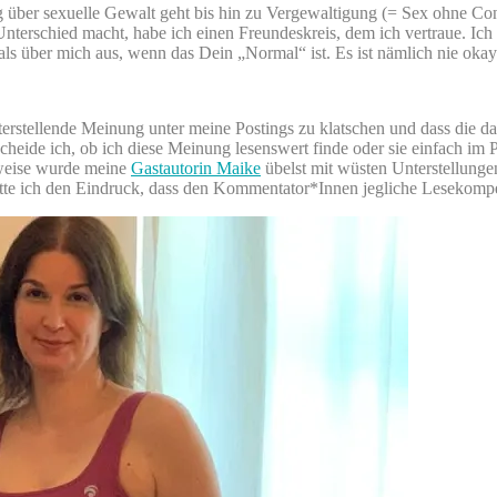
llung über sexuelle Gewalt geht bis hin zu Vergewaltigung (= Sex ohne 
nterschied macht, habe ich einen Freundeskreis, dem ich vertraue. Ic
h als über mich aus, wenn das Dein „Normal“ ist. Es ist nämlich nie okay
erstellende Meinung unter meine Postings zu klatschen und dass die dan
scheide ich, ob ich diese Meinung lesenswert finde oder sie einfach im
sweise wurde meine
Gastautorin Maike
übelst mit wüsten Unterstellung
hatte ich den Eindruck, dass den Kommentator*Innen jegliche Lesekompe