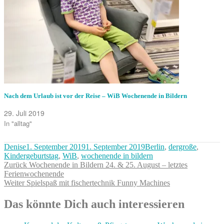
Nach dem Urlaub ist vor der Reise – WiB Wochenende in Bildern
29. Juli 2019
In "alltag"
Autor
Veröffentlicht
Kategorien
Denise
1. September 2019
1. September 2019
Berlin
,
dergroße
,
am
Kindergeburtstag
,
WiB
,
wochenende in bildern
Beitragsnavigation
Vorheriger
Zurück
Wochenende in Bildern 24. & 25. August – letztes
Beitrag:
Ferienwochenende
Nächster
Weiter
Spielspaß mit fischertechnik Funny Machines
Beitrag:
Das könnte Dich auch interessieren