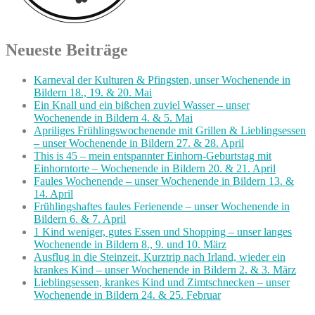
Neueste Beiträge
Karneval der Kulturen & Pfingsten, unser Wochenende in
Bildern 18., 19. & 20. Mai
Ein Knall und ein bißchen zuviel Wasser – unser
Wochenende in Bildern 4. & 5. Mai
Apriliges Frühlingswochenende mit Grillen & Lieblingsessen
– unser Wochenende in Bildern 27. & 28. April
This is 45 – mein entspannter Einhorn-Geburtstag mit
Einhorntorte – Wochenende in Bildern 20. & 21. April
Faules Wochenende – unser Wochenende in Bildern 13. &
14. April
Frühlingshaftes faules Ferienende – unser Wochenende in
Bildern 6. & 7. April
1 Kind weniger, gutes Essen und Shopping – unser langes
Wochenende in Bildern 8., 9. und 10. März
Ausflug in die Steinzeit, Kurztrip nach Irland, wieder ein
krankes Kind – unser Wochenende in Bildern 2. & 3. März
Lieblingsessen, krankes Kind und Zimtschnecken – unser
Wochenende in Bildern 24. & 25. Februar