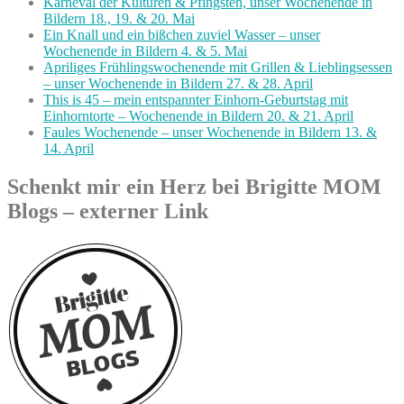
Karneval der Kulturen & Pfingsten, unser Wochenende in
Bildern 18., 19. & 20. Mai
Ein Knall und ein bißchen zuviel Wasser – unser
Wochenende in Bildern 4. & 5. Mai
Apriliges Frühlingswochenende mit Grillen & Lieblingsessen
– unser Wochenende in Bildern 27. & 28. April
This is 45 – mein entspannter Einhorn-Geburtstag mit
Einhorntorte – Wochenende in Bildern 20. & 21. April
Faules Wochenende – unser Wochenende in Bildern 13. &
14. April
Schenkt mir ein Herz bei Brigitte MOM
Blogs – externer Link