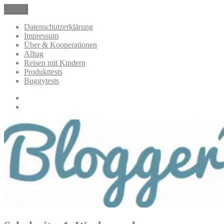
Zum
Menü
BloggerMumOf3Boys Mamablog
Mamablog über das Leben mit drei Kindern mit Produkttests und
Inhalt
Alltagsthemen
springen
Datenschutzerklärung
Impressum
Über & Kooperationen
Alltag
Reisen mit Kindern
Produkttests
Buggytests
Datenschutzerklärung
Impressum