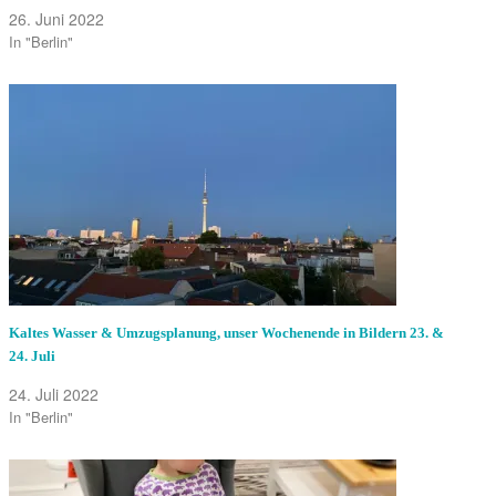
26. Juni 2022
In "Berlin"
Kaltes Wasser & Umzugsplanung, unser Wochenende in Bildern 23. &
24. Juli
24. Juli 2022
In "Berlin"