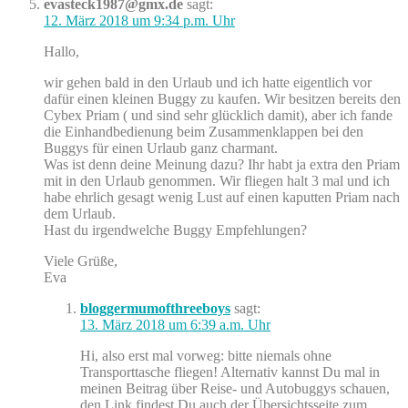
evasteck1987@gmx.de
sagt:
12. März 2018 um 9:34 p.m. Uhr
Hallo,
wir gehen bald in den Urlaub und ich hatte eigentlich vor
dafür einen kleinen Buggy zu kaufen. Wir besitzen bereits den
Cybex Priam ( und sind sehr glücklich damit), aber ich fande
die Einhandbedienung beim Zusammenklappen bei den
Buggys für einen Urlaub ganz charmant.
Was ist denn deine Meinung dazu? Ihr habt ja extra den Priam
mit in den Urlaub genommen. Wir fliegen halt 3 mal und ich
habe ehrlich gesagt wenig Lust auf einen kaputten Priam nach
dem Urlaub.
Hast du irgendwelche Buggy Empfehlungen?
Viele Grüße,
Eva
bloggermumofthreeboys
sagt:
13. März 2018 um 6:39 a.m. Uhr
Hi, also erst mal vorweg: bitte niemals ohne
Transporttasche fliegen! Alternativ kannst Du mal in
meinen Beitrag über Reise- und Autobuggys schauen,
den Link findest Du auch der Übersichtsseite zum