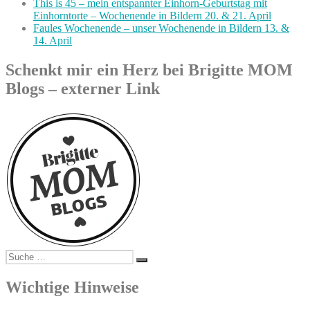
This is 45 – mein entspannter Einhorn-Geburtstag mit
Einhorntorte – Wochenende in Bildern 20. & 21. April
Faules Wochenende – unser Wochenende in Bildern 13. &
14. April
Schenkt mir ein Herz bei Brigitte MOM
Blogs – externer Link
Suche
Suchen
nach:
Wichtige Hinweise