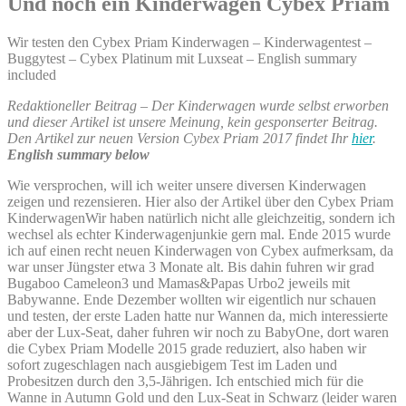
Und noch ein Kinderwagen Cybex Priam
Wir testen den Cybex Priam Kinderwagen – Kinderwagentest –
Buggytest – Cybex Platinum mit Luxseat – English summary
included
Redaktioneller Beitrag –
Der Kinderwagen wurde selbst erworben
und dieser Artikel ist unsere Meinung, kein gesponserter Beitrag.
Den Artikel zur neuen Version Cybex Priam 2017 findet Ihr
hier
.
English summary below
Wie versprochen, will ich weiter unsere diversen Kinderwagen
zeigen und rezensieren. Hier also der Artikel über den Cybex Priam
KinderwagenWir haben natürlich nicht alle gleichzeitig, sondern ich
wechsel als echter Kinderwagenjunkie gern mal. Ende 2015 wurde
ich auf einen recht neuen Kinderwagen von Cybex aufmerksam, da
war unser Jüngster etwa 3 Monate alt. Bis dahin fuhren wir grad
Bugaboo Cameleon3 und Mamas&Papas Urbo2 jeweils mit
Babywanne. Ende Dezember wollten wir eigentlich nur schauen
und testen, der erste Laden hatte nur Wannen da, mich interessierte
aber der Lux-Seat, daher fuhren wir noch zu BabyOne, dort waren
die Cybex Priam Modelle 2015 grade reduziert, also haben wir
sofort zugeschlagen nach ausgiebigem Test im Laden und
Probesitzen durch den 3,5-Jährigen. Ich entschied mich für die
Wanne in Autumn Gold und den Lux-Seat in Schwarz (leider waren