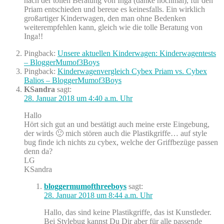
nach der tollen Beratung von Inga (danke nochmal), für den
Priam entschieden und bereue es keinesfalls. Ein wirklich
großartiger Kinderwagen, den man ohne Bedenken
weiterempfehlen kann, gleich wie die tolle Beratung von
Inga!!
Pingback:
Unsere aktuellen Kinderwagen: Kinderwagentests
– BloggerMumof3Boys
Pingback:
Kinderwagenvergleich Cybex Priam vs. Cybex
Balios – BloggerMumof3Boys
KSandra
sagt:
28. Januar 2018 um 4:40 a.m. Uhr
Hallo
Hört sich gut an und bestätigt auch meine erste Eingebung,
der wirds 🙂 mich stören auch die Plastikgriffe… auf style
bug finde ich nichts zu cybex, welche der Griffbezüge passen
denn da?
LG
KSandra
bloggermumofthreeboys
sagt:
28. Januar 2018 um 8:44 a.m. Uhr
Hallo, das sind keine Plastikgriffe, das ist Kunstleder.
Bei Stylebug kannst Du Dir aber für alle passende