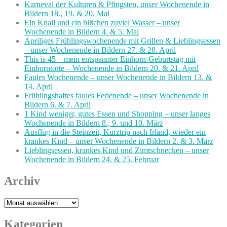
Karneval der Kulturen & Pfingsten, unser Wochenende in
Bildern 18., 19. & 20. Mai
Ein Knall und ein bißchen zuviel Wasser – unser
Wochenende in Bildern 4. & 5. Mai
Apriliges Frühlingswochenende mit Grillen & Lieblingsessen
– unser Wochenende in Bildern 27. & 28. April
This is 45 – mein entspannter Einhorn-Geburtstag mit
Einhorntorte – Wochenende in Bildern 20. & 21. April
Faules Wochenende – unser Wochenende in Bildern 13. &
14. April
Frühlingshaftes faules Ferienende – unser Wochenende in
Bildern 6. & 7. April
1 Kind weniger, gutes Essen und Shopping – unser langes
Wochenende in Bildern 8., 9. und 10. März
Ausflug in die Steinzeit, Kurztrip nach Irland, wieder ein
krankes Kind – unser Wochenende in Bildern 2. & 3. März
Lieblingsessen, krankes Kind und Zimtschnecken – unser
Wochenende in Bildern 24. & 25. Februar
Archiv
Archiv
Kategorien