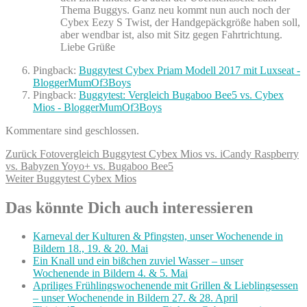
Thema Buggys. Ganz neu kommt nun auch noch der
Cybex Eezy S Twist, der Handgepäckgröße haben soll,
aber wendbar ist, also mit Sitz gegen Fahrtrichtung.
Liebe Grüße
Pingback:
Buggytest Cybex Priam Modell 2017 mit Luxseat -
BloggerMumOf3Boys
Pingback:
Buggytest: Vergleich Bugaboo Bee5 vs. Cybex
Mios - BloggerMumOf3Boys
Kommentare sind geschlossen.
Beitragsnavigation
Vorheriger
Zurück
Fotovergleich Buggytest Cybex Mios vs. iCandy Raspberry
Beitrag:
vs. Babyzen Yoyo+ vs. Bugaboo Bee5
Nächster
Weiter
Buggytest Cybex Mios
Beitrag:
Das könnte Dich auch interessieren
Karneval der Kulturen & Pfingsten, unser Wochenende in
Bildern 18., 19. & 20. Mai
Ein Knall und ein bißchen zuviel Wasser – unser
Wochenende in Bildern 4. & 5. Mai
Apriliges Frühlingswochenende mit Grillen & Lieblingsessen
– unser Wochenende in Bildern 27. & 28. April