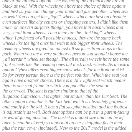
one or the all black option. The wheels of the all black one are all
black as well. With the wheels you have the choice of three options
and best is: you can change your mind and just get other wheel sets
as well! You can get the „light“ wheels which are best on absolute
even surfaces like city centers or shopping centers, I didn’t like them
much on oneven surfaces though, you have thin back wheels and
very small front wheels. Then there are the „trekking“ wheels
which I preferred of all possible choices, they are the same back
wheels like the light ones but with much bigger front wheels. The
trekking wheels are great on almost all surfaces from shops to the
park. When you are a very outdoorsy person you should choose the
„all terrain“ wheel set though. The all terrain wheels have the same
front wheels like the trekking ones but thick back wheels. As an extra
option Cybex offers even bigger snow wheels for the front or skis!
So for every terrain there is the perfect solution. Which the seat you
again have another choice. There is a 2in1 light seat which means
there is one seat frame in which you put either the seat or
the carrycot. The seat is rather similar to that of the
Bugaboo Cameleon. It is lighter but smaller than the Lux Seat. The
other option available is the Lux Seat which is absolutely gorgeous
and comfy for the kid. It has a flat sleeping position and the footrest
is adjustable as well. Both seat options can be put in a parent-facing
or world-facing position. The basket is a good size and can be left
open (it can be closed) so a normal grocery shopping fits in there
plus the rain cover (included). New to the 2017 model is the added