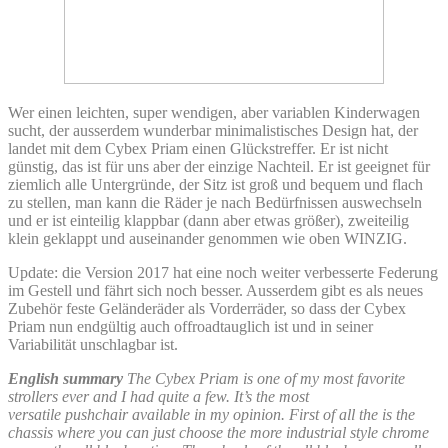
Wer einen leichten, super wendigen, aber variablen Kinderwagen
sucht, der ausserdem wunderbar minimalistisches Design hat, der
landet mit dem Cybex Priam einen Glückstreffer. Er ist nicht
günstig, das ist für uns aber der einzige Nachteil. Er ist geeignet für
ziemlich alle Untergründe, der Sitz ist groß und bequem und flach
zu stellen, man kann die Räder je nach Bedürfnissen auswechseln
und er ist einteilig klappbar (dann aber etwas größer), zweiteilig
klein geklappt und auseinander genommen wie oben WINZIG.
Update: die Version 2017 hat eine noch weiter verbesserte Federung
im Gestell und fährt sich noch besser. Ausserdem gibt es als neues
Zubehör feste Geländeräder als Vorderräder, so dass der Cybex
Priam nun endgültig auch offroadtauglich ist und in seiner
Variabilität unschlagbar ist.
English summary
The Cybex Priam is one of my most favorite
strollers ever and I had quite a few. It’s the most
versatile pushchair available in my opinion. First of all the is the
chassis where you can just choose the more industrial style chrome