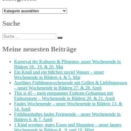
Kategorien
Suche
Suche
Suchen
nach:
Meine neuesten Beiträge
Karneval der Kulturen & Pfingsten, unser Wochenende in
Bildern 18., 19. & 20. Mai
Ein Knall und ein bißchen zuviel Wasser – unser
Wochenende in Bildern 4. & 5. Mai
Apriliges Frühlingswochenende mit Grillen & Lieblingsessen
– unser Wochenende in Bildern 27. & 28. April
This is 45 – mein entspannter Einhorn-Geburtstag mit
Einhorntorte – Wochenende in Bildern 20. & 21. April
Faules Wochenende – unser Wochenende in Bildern 13. &
14. April
Frühlingshaftes faules Ferienende – unser Wochenende in
Bildern 6. & 7. April
1 Kind weniger, gutes Essen und Shopping – unser langes
Wochenende in Bildern 8., 9. und 10. März