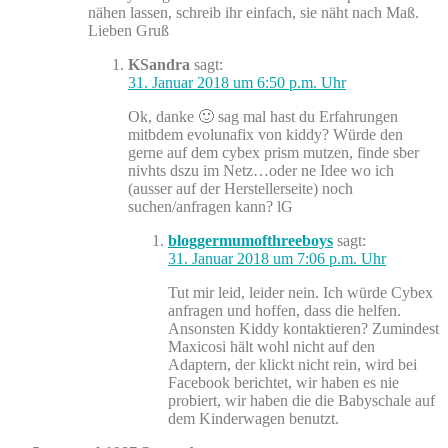
nähen lassen, schreib ihr einfach, sie näht nach Maß.
Lieben Gruß
KSandra
sagt:
31. Januar 2018 um 6:50 p.m. Uhr
Ok, danke 🙂 sag mal hast du Erfahrungen
mitbdem evolunafix von kiddy? Würde den
gerne auf dem cybex prism mutzen, finde sber
nivhts dszu im Netz…oder ne Idee wo ich
(ausser auf der Herstellerseite) noch
suchen/anfragen kann? lG
bloggermumofthreeboys
sagt:
31. Januar 2018 um 7:06 p.m. Uhr
Tut mir leid, leider nein. Ich würde Cybex
anfragen und hoffen, dass die helfen.
Ansonsten Kiddy kontaktieren? Zumindest
Maxicosi hält wohl nicht auf den
Adaptern, der klickt nicht rein, wird bei
Facebook berichtet, wir haben es nie
probiert, wir haben die die Babyschale auf
dem Kinderwagen benutzt.