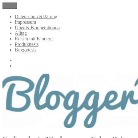
Zum
Menü
BloggerMumOf3Boys Mamablog
Mamablog über das Leben mit drei Kindern mit Produkttests und
Inhalt
Alltagsthemen
springen
Datenschutzerklärung
Impressum
Über & Kooperationen
Alltag
Reisen mit Kindern
Produkttests
Buggytests
Datenschutzerklärung
Impressum