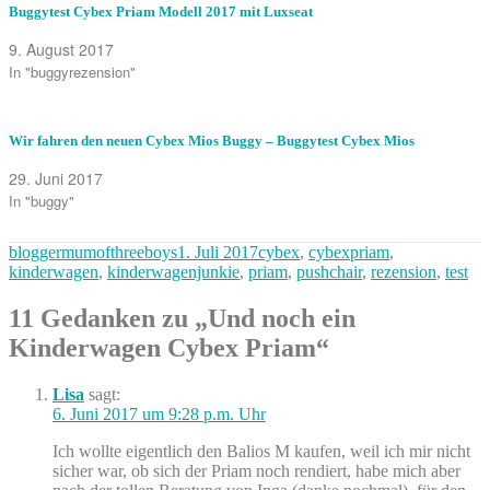
Buggytest Cybex Priam Modell 2017 mit Luxseat
9. August 2017
In "buggyrezension"
Wir fahren den neuen Cybex Mios Buggy – Buggytest Cybex Mios
29. Juni 2017
In "buggy"
Autor
Veröffentlicht
Kategorien
bloggermumofthreeboys
1. Juli 2017
cybex
,
cybexpriam
,
am
kinderwagen
,
kinderwagenjunkie
,
priam
,
pushchair
,
rezension
,
test
11 Gedanken zu „Und noch ein
Kinderwagen Cybex Priam“
Lisa
sagt:
6. Juni 2017 um 9:28 p.m. Uhr
Ich wollte eigentlich den Balios M kaufen, weil ich mir nicht
sicher war, ob sich der Priam noch rendiert, habe mich aber