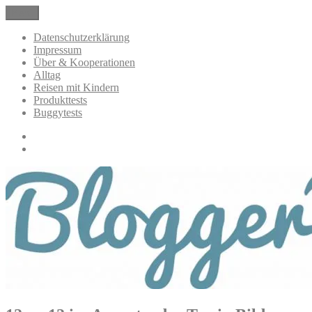
Zum
Menü
BloggerMumOf3Boys Mamablog
Mamablog über das Leben mit drei Kindern mit Produkttests und All
Inhalt
springen
Datenschutzerklärung
Impressum
Über & Kooperationen
Alltag
Reisen mit Kindern
Produkttests
Buggytests
Datenschutzerklärung
Impressum