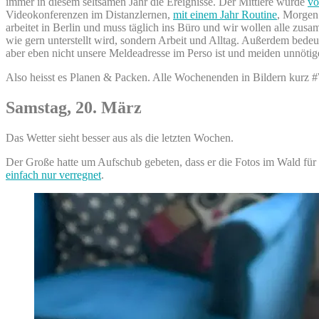
immer in diesem seltsamen Jahr die Ereignisse. Der Mittlere wurde
vo
Videokonferenzen im Distanzlernen,
mit einem Jahr Routine
, Morgen 
arbeitet in Berlin und muss täglich ins Büro und wir wollen alle zusam
wie gern unterstellt wird, sondern Arbeit und Alltag. Außerdem bedeu
aber eben nicht unsere Meldeadresse im Perso ist und meiden unnötig
Also heisst es Planen & Packen. Alle Wochenenden in Bildern kurz #
Samstag, 20. März
Das Wetter sieht besser aus als die letzten Wochen.
Der Große hatte um Aufschub gebeten, dass er die Fotos im Wald für
einfach nur verregnet
.