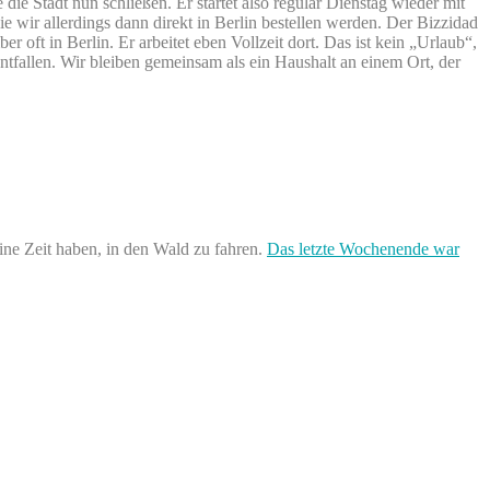
die Stadt nun schließen. Er startet also regulär Dienstag wieder mit
ie wir allerdings dann direkt in Berlin bestellen werden. Der Bizzidad
r oft in Berlin. Er arbeitet eben Vollzeit dort. Das ist kein „Urlaub“,
ntfallen. Wir bleiben gemeinsam als ein Haushalt an einem Ort, der
ne Zeit haben, in den Wald zu fahren.
Das letzte Wochenende war