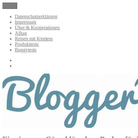
Zum
Menü
BloggerMumOf3Boys Mamablog
Mamablog über das Leben mit drei Kindern mit Produkttests und All
Inhalt
springen
Datenschutzerklärung
Impressum
Über & Kooperationen
Alltag
Reisen mit Kindern
Produkttests
Buggytests
Datenschutzerklärung
Impressum