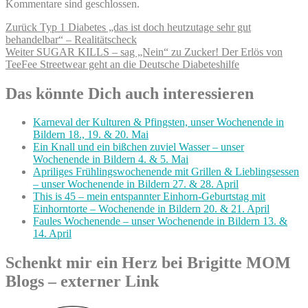
Kommentare sind geschlossen.
Beitragsnavigation
Vorheriger
Zurück
Typ 1 Diabetes „das ist doch heutzutage sehr gut
Beitrag:
behandelbar“ – Realitätscheck
Nächster
Weiter
SUGAR KILLS – sag „Nein“ zu Zucker! Der Erlös von
Beitrag:
TeeFee Streetwear geht an die Deutsche Diabeteshilfe
Das könnte Dich auch interessieren
Karneval der Kulturen & Pfingsten, unser Wochenende in
Bildern 18., 19. & 20. Mai
Ein Knall und ein bißchen zuviel Wasser – unser
Wochenende in Bildern 4. & 5. Mai
Apriliges Frühlingswochenende mit Grillen & Lieblingsessen
– unser Wochenende in Bildern 27. & 28. April
This is 45 – mein entspannter Einhorn-Geburtstag mit
Einhorntorte – Wochenende in Bildern 20. & 21. April
Faules Wochenende – unser Wochenende in Bildern 13. &
14. April
Schenkt mir ein Herz bei Brigitte MOM
Blogs – externer Link