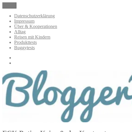
Zum
Menü
BloggerMumOf3Boys Mamablog
Mamablog über das Leben mit drei Kindern mit Produkttests und
Inhalt
Alltagsthemen
springen
Datenschutzerklärung
Impressum
Über & Kooperationen
Alltag
Reisen mit Kindern
Produkttests
Buggytests
Datenschutzerklärung
Impressum