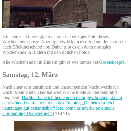
Ich habe echt überlegt, ob ich nur ein einziges Foto dieses
Wochenendes poste. Aber irgendwie kam es mir dann doch zu sehr
nach Effektheischerei vor. Daher gibt es ein doch normales
Wochenende in Bildern mit den üblichen Fotos.
Alle Wochenenden in Bildern gibt es wie immer bei
Grossekoepfe
.
Samstag, 12. März
Nach einer sehr unruhigen und anstrengenden Nacht werde ich
wach. Mein Blutzucker hat wieder eine totale Achterbahnfahrt
hingelegt.
Darüber habe ich heute noch mehr geschrieben, da ich
echt wütend werde, wenn ich das Framing „Diabetes ist doch
heutzutage gut behandelbar“ lese, wenn es um die potentielle
Coronafolge Diabetes geht
(NEIN!).