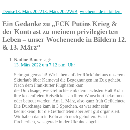
Autor
Veröffentlicht
Kategorien
Denise
13. März 2022
13. März 2022
WiB
,
wochenende in bildern
am
Ein Gedanke zu „FCK Putins Krieg &
der Kontrast zu meinem privilegierten
Leben – unser Wochenende in Bildern 12.
& 13. März“
Nadine Bauer
sagt:
13. März 2022 um 7:12 p.m. Uhr
Sehr gut gemacht! Wir haben auf der Rückfahrt aus unserem
Skiurlaub über Karneval die Begegnungen im Zug gehabt.
Nach dem Frankfurter Flughafen kam
die Durchsage, wie Geflüchtete ab dem nächsten Halt Köln
ihre kostenfreien Reisetickets an ihren Wunschort bekommen
oder betreut werden. Am 1. März, also ganz früh Geflüchtete.
Die Durchsage kam in 3 Sprachen, es war sehr sehr
bedrückend, für die Geflüchteten aber sehr gut organisiert.
Wir haben dann in Köln auch noch geholfen. Es ist
fürchterlich, was gerade in der Ukraine abgeht.