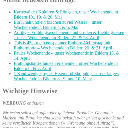
Karneval der Kulturen & Pfingsten, unser Wochenende in
Bildern 18., 19. & 20. Mai
Ein Knall und ein bißchen zuviel Wasser – unser
Wochenende in Bildern 4. & 5. Mai
Apriliges Frühlingswochenende mit Grillen & Lieblingsessen
– unser Wochenende in Bildern 27. & 28. April
This is 45 – mein entspannter Einhorn-Geburtstag mit
Einhorntorte – Wochenende in Bildern 20. & 21. April
Faules Wochenende – unser Wochenende in Bildern 13. &
14. April
Frühlingshaftes faules Ferienende – unser Wochenende in
Bildern 6. & 7. April
1 Kind weniger, gutes Essen und Shopping – unser langes
Wochenende in Bildern 8., 9. und 10. März
Wichtige Hinweise
WERBUNG
enthalten
Wir testen selbst gekaufte oder geliehene Produkte. Genannte
Marken und Produkte sind selbst gekauft oder privat geschenkt und
keine vergüteten Kooperationen (= „Werbung ohne Auftrag“),