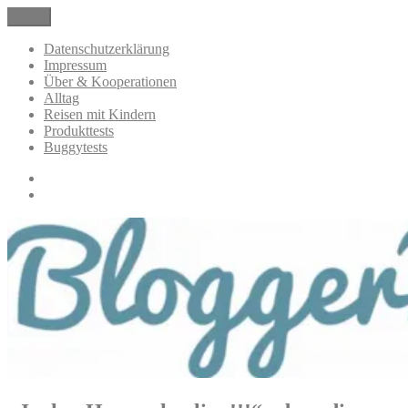
Zum
Menü
BloggerMumOf3Boys Mamablog
Mamablog über das Leben mit drei Kindern mit Produkttests und
Inhalt
Alltagsthemen
springen
Datenschutzerklärung
Impressum
Über & Kooperationen
Alltag
Reisen mit Kindern
Produkttests
Buggytests
Datenschutzerklärung
Impressum