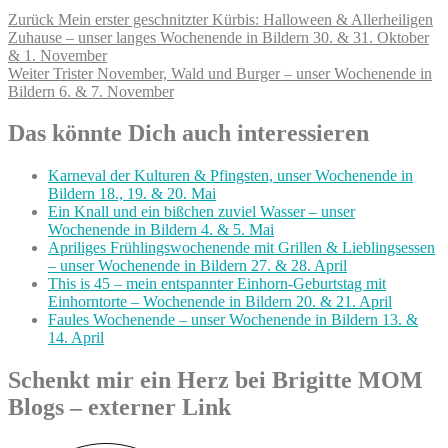
Beitragsnavigation
Vorheriger
Zurück
Mein erster geschnitzter Kürbis: Halloween & Allerheiligen
Beitrag:
Zuhause – unser langes Wochenende in Bildern 30. & 31. Oktober
& 1. November
Nächster
Weiter
Trister November, Wald und Burger – unser Wochenende in
Beitrag:
Bildern 6. & 7. November
Das könnte Dich auch interessieren
Karneval der Kulturen & Pfingsten, unser Wochenende in
Bildern 18., 19. & 20. Mai
Ein Knall und ein bißchen zuviel Wasser – unser
Wochenende in Bildern 4. & 5. Mai
Apriliges Frühlingswochenende mit Grillen & Lieblingsessen
– unser Wochenende in Bildern 27. & 28. April
This is 45 – mein entspannter Einhorn-Geburtstag mit
Einhorntorte – Wochenende in Bildern 20. & 21. April
Faules Wochenende – unser Wochenende in Bildern 13. &
14. April
Schenkt mir ein Herz bei Brigitte MOM
Blogs – externer Link