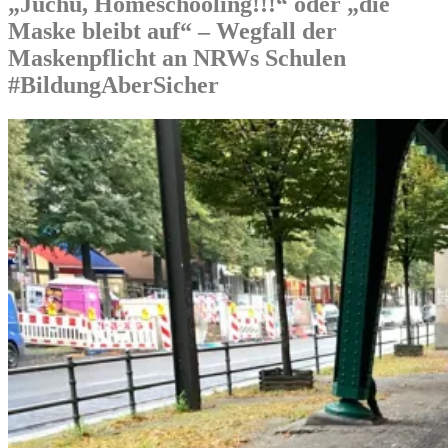
„Juchu, Homeschooling!!!“ oder „die
Maske bleibt auf“ – Wegfall der
Maskenpflicht an NRWs Schulen
#BildungAberSicher