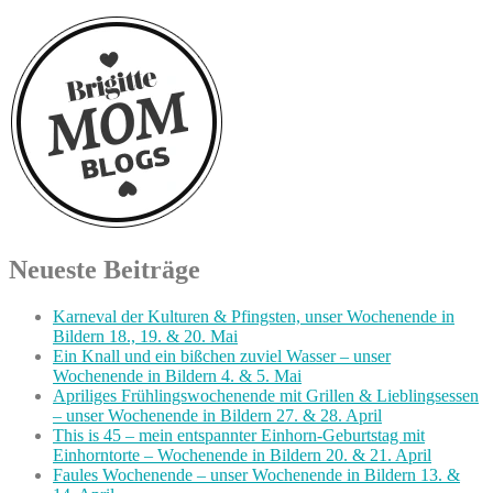
Neueste Beiträge
Karneval der Kulturen & Pfingsten, unser Wochenende in
Bildern 18., 19. & 20. Mai
Ein Knall und ein bißchen zuviel Wasser – unser
Wochenende in Bildern 4. & 5. Mai
Apriliges Frühlingswochenende mit Grillen & Lieblingsessen
– unser Wochenende in Bildern 27. & 28. April
This is 45 – mein entspannter Einhorn-Geburtstag mit
Einhorntorte – Wochenende in Bildern 20. & 21. April
Faules Wochenende – unser Wochenende in Bildern 13. &