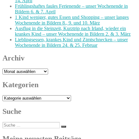
14. April
Frühlingshaftes faules Ferienende – unser Wochenende in
Bildern 6. & 7. April
1 Kind weniger, gutes Essen und Shopping – unser langes
Wochenende in Bildern 8., 9. und 10. März
Ausflug in die Steinzeit, Kurztrip nach Irland, wieder ein
krankes Kind – unser Wochenende in Bildern 2. & 3. März
Lieblingsessen, krankes Kind und Zimtschnecken – unser
Wochenende in Bildern 24. & 25. Februar
Archiv
Archiv
Kategorien
Kategorien
Suche
Suche
Suchen
nach:
Meine neuesten Beiträge