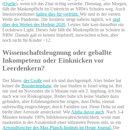
(
Quelle
), wenn ich das Zitat richtig verstehe. Dienstag, also Morgen,
fällt die Maskenpflicht im Unterricht an NRWs Schulen weg. Auch
Intensivmediziner
halten dies für verfrüht.
Wir sind in der vierten
Welle der Pandemie. Die Inzidenz steigt nahezu täglich, wir
sind
über den Werten des Herbsts 2020
. Letztes Jahr kam daraufhin ein
Lockdown Light. Dieses Jahr fällt die Maskenpflicht an Schulen in
NRW. Damals gab es keinen Impfstoff, inzwischen schon, aber
noch nicht für Kinder <12.
Wissenschaftsleugnung oder geballte
Inkompetenz oder Einknicken vor
Leerdenkern?
Der Mann,
der Große
und ich sind durchgeimpft. Aber bisher hat
keiner die
Boosterimpfung
, die laut Studien in Israel nötig ist. Bei
mir sind im November die 6 Monate rum seit 2. Impfung. Ich bin
nach wie vor Risikogruppe. Bisher habe ich keine Studien dazu
gefunden, aber Erfahrungsberichte zeigen, dass Delta, einmal
unfreiwillig eingeschleppt, durch Familien rast. Denn Delta ist und
bleibt über Aerosole ansteckend. Wie
Alpha davor auch
. Nach 3-4
Minuten beinahe 100% Infektionswahrscheinlichkeit, wenn man
maskenlos in der Ausatemluft einer infizierten Person sitzt, so ein
Aerosolforscher des Max-Planck-Instituts im Heute Journal.
Die