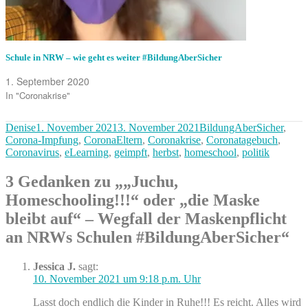
Schule in NRW – wie geht es weiter #BildungAberSicher
1. September 2020
In "Coronakrise"
Autor
Veröffentlicht
Kategorien
Denise
1. November 2021
3. November 2021
BildungAberSicher
,
am
Corona-Impfung
,
CoronaEltern
,
Coronakrise
,
Coronatagebuch
,
Coronavirus
,
eLearning
,
geimpft
,
herbst
,
homeschool
,
politik
3 Gedanken zu „„Juchu,
Homeschooling!!!“ oder „die Maske
bleibt auf“ – Wegfall der Maskenpflicht
an NRWs Schulen #BildungAberSicher“
Jessica J.
sagt:
10. November 2021 um 9:18 p.m. Uhr
Lasst doch endlich die Kinder in Ruhe!!! Es reicht. Alles wird