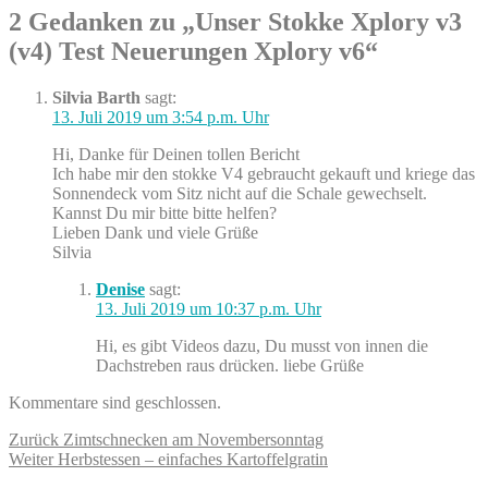
2 Gedanken zu „Unser Stokke Xplory v3
(v4) Test Neuerungen Xplory v6“
Silvia Barth
sagt:
13. Juli 2019 um 3:54 p.m. Uhr
Hi, Danke für Deinen tollen Bericht
Ich habe mir den stokke V4 gebraucht gekauft und kriege das
Sonnendeck vom Sitz nicht auf die Schale gewechselt.
Kannst Du mir bitte bitte helfen?
Lieben Dank und viele Grüße
Silvia
Denise
sagt:
13. Juli 2019 um 10:37 p.m. Uhr
Hi, es gibt Videos dazu, Du musst von innen die
Dachstreben raus drücken. liebe Grüße
Kommentare sind geschlossen.
Beitragsnavigation
Vorheriger
Zurück
Zimtschnecken am Novembersonntag
Nächster
Beitrag:
Weiter
Herbstessen – einfaches Kartoffelgratin
Beitrag: