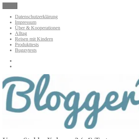
Zum
Menü
BloggerMumOf3Boys Mamablog
Mamablog über das Leben mit drei Kindern mit Produkttests und
Inhalt
Alltagsthemen
springen
Datenschutzerklärung
Impressum
Über & Kooperationen
Alltag
Reisen mit Kindern
Produkttests
Buggytests
Datenschutzerklärung
Impressum