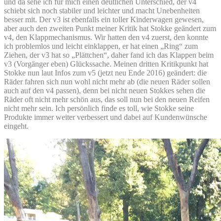
und da sehe ich für mich einen deutlichen Unterschied, der v4
schiebt sich noch stabiler und leichter und macht Unebenheiten
besser mit. Der v3 ist ebenfalls ein toller Kinderwagen gewesen,
aber auch den zweiten Punkt meiner Kritik hat Stokke geändert zum
v4, den Klappmechanismus. Wir hatten den v4 zuerst, den konnte
ich problemlos und leicht einklappen, er hat einen „Ring“ zum
Ziehen, der v3 hat so „Plättchen“, daher fand ich das Klappen beim
v3 (Vorgänger eben) Glückssache. Meinen dritten Kritikpunkt hat
Stokke nun laut Infos zum v5 (jetzt neu Ende 2016) geändert: die
Räder fahren sich nun wohl nicht mehr ab (die neuen Räder sollen
auch auf den v4 passen), denn bei nicht neuen Stokkes sehen die
Räder oft nicht mehr schön aus, das soll nun bei den neuen Reifen
nicht mehr sein. Ich persönlich finde es toll, wie Stokke seine
Produkte immer weiter verbessert und dabei auf Kundenwünsche
eingeht.