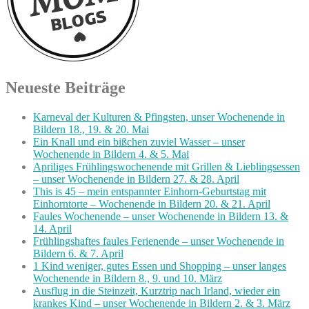
Neueste Beiträge
Karneval der Kulturen & Pfingsten, unser Wochenende in
Bildern 18., 19. & 20. Mai
Ein Knall und ein bißchen zuviel Wasser – unser
Wochenende in Bildern 4. & 5. Mai
Apriliges Frühlingswochenende mit Grillen & Lieblingsessen
– unser Wochenende in Bildern 27. & 28. April
This is 45 – mein entspannter Einhorn-Geburtstag mit
Einhorntorte – Wochenende in Bildern 20. & 21. April
Faules Wochenende – unser Wochenende in Bildern 13. &
14. April
Frühlingshaftes faules Ferienende – unser Wochenende in
Bildern 6. & 7. April
1 Kind weniger, gutes Essen und Shopping – unser langes
Wochenende in Bildern 8., 9. und 10. März
Ausflug in die Steinzeit, Kurztrip nach Irland, wieder ein
krankes Kind – unser Wochenende in Bildern 2. & 3. März