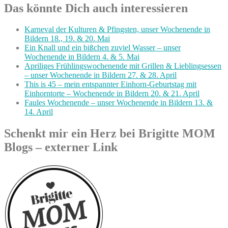
Das könnte Dich auch interessieren
Karneval der Kulturen & Pfingsten, unser Wochenende in
Bildern 18., 19. & 20. Mai
Ein Knall und ein bißchen zuviel Wasser – unser
Wochenende in Bildern 4. & 5. Mai
Apriliges Frühlingswochenende mit Grillen & Lieblingsessen
– unser Wochenende in Bildern 27. & 28. April
This is 45 – mein entspannter Einhorn-Geburtstag mit
Einhorntorte – Wochenende in Bildern 20. & 21. April
Faules Wochenende – unser Wochenende in Bildern 13. &
14. April
Schenkt mir ein Herz bei Brigitte MOM
Blogs – externer Link