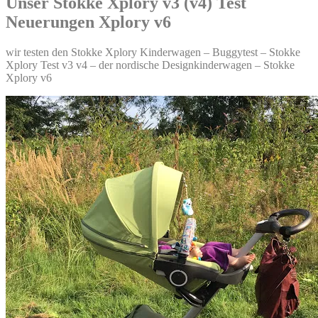
Unser Stokke Xplory v3 (v4) Test
Neuerungen Xplory v6
wir testen den Stokke Xplory Kinderwagen – Buggytest – Stokke
Xplory Test v3 v4 – der nordische Designkinderwagen – Stokke
Xplory v6