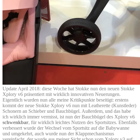
Update April 2018: diese Woche hat Stokke nun den neuen Stokke
Xplory v6 präsentiert mit wirklich innovativen Neuerungen.
Eigentlich wurden nun alle meine Kritikpunkte beseitigt: erstens
kommt der neue Stokke Xplory v6 nun mit Leatherette (Kunstleder)
Schonern an Schieber und Bauchbügel. Außerdem, und das habe
ich wirklich immer vermisst, ist nun der Bauchbügel des Xplory v6
schwenkbar
, für wirklich leichtes Nutzen des Sportsitzes. Ebenfalls
verbessert wurde der Wechsel vom Sportsitz auf die Babywanne
und umgekehrt, auch wurde nun der Klappmechanismus
vereinfacht, der wurde aus meiner Sicht schon vom Xplory v3 auf