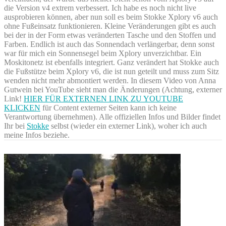
die Version v4 extrem verbessert. Ich habe es noch nicht live
ausprobieren können, aber nun soll es beim Stokke Xplory v6 auch
ohne Fußeinsatz funktionieren. Kleine Veränderungen gibt es auch
bei der in der Form etwas veränderten Tasche und den Stoffen und
Farben. Endlich ist auch das Sonnendach verlängerbar, denn sonst
war für mich ein Sonnensegel beim Xplory unverzichtbar. Ein
Moskitonetz ist ebenfalls integriert. Ganz verändert hat Stokke auch
die Fußstütze beim Xplory v6, die ist nun geteilt und muss zum Sitz
wenden nicht mehr abmontiert werden. In diesem Video von Anna
Gutwein bei YouTube sieht man die Änderungen (Achtung, externer
Link!
HIER FÜR EXTERNEN LINK ZU YOUTUBE
KLICKEN
für Content externer Seiten kann ich keine
Verantwortung übernehmen). Alle offiziellen Infos und Bilder findet
Ihr bei
Stokke
selbst (wieder ein externer Link), woher ich auch
meine Infos beziehe.