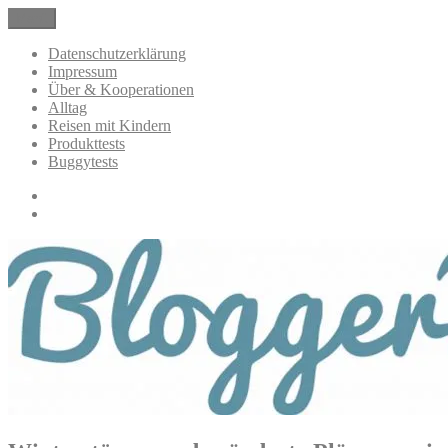
Zum
Menü
BloggerMumOf3Boys Mamablog
Mamablog über das Leben mit drei Kindern mit Produkttests und All
Inhalt
springen
Datenschutzerklärung
Impressum
Über & Kooperationen
Alltag
Reisen mit Kindern
Produkttests
Buggytests
Datenschutzerklärung
Impressum