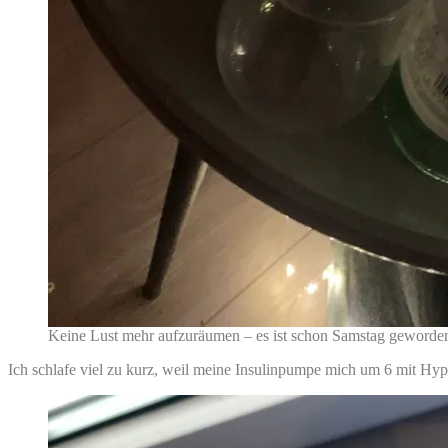
Keine Lust mehr aufzuräumen – es ist schon Samstag geworde
Ich schlafe viel zu kurz, weil meine Insulinpumpe mich um 6 mit Hypo