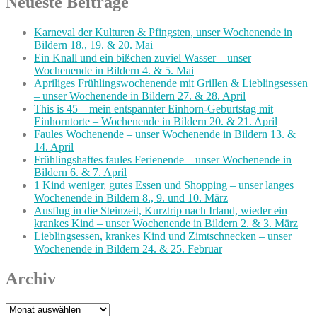
Neueste Beiträge
Karneval der Kulturen & Pfingsten, unser Wochenende in
Bildern 18., 19. & 20. Mai
Ein Knall und ein bißchen zuviel Wasser – unser
Wochenende in Bildern 4. & 5. Mai
Apriliges Frühlingswochenende mit Grillen & Lieblingsessen
– unser Wochenende in Bildern 27. & 28. April
This is 45 – mein entspannter Einhorn-Geburtstag mit
Einhorntorte – Wochenende in Bildern 20. & 21. April
Faules Wochenende – unser Wochenende in Bildern 13. &
14. April
Frühlingshaftes faules Ferienende – unser Wochenende in
Bildern 6. & 7. April
1 Kind weniger, gutes Essen und Shopping – unser langes
Wochenende in Bildern 8., 9. und 10. März
Ausflug in die Steinzeit, Kurztrip nach Irland, wieder ein
krankes Kind – unser Wochenende in Bildern 2. & 3. März
Lieblingsessen, krankes Kind und Zimtschnecken – unser
Wochenende in Bildern 24. & 25. Februar
Archiv
Archiv