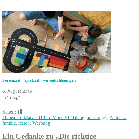
Ferienzeit = Spielzeit – wir entschleunigen
6. August 2019
In "alltag"
Seite
,
Seite
Seiten:
1
2
Autor
Veröffentlicht
Kategorien
Denise
25. März 2019
25. März 2019
alltag
,
autobuggy
,
Autositz
,
am
familie
,
reisen
,
Werbung
Ein Gedanke zu „Die richtige