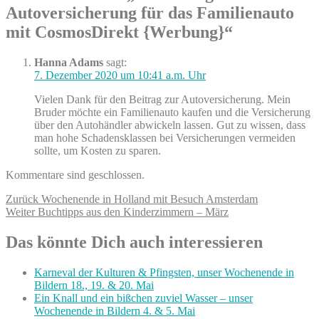
Autoversicherung für das Familienauto
mit CosmosDirekt {Werbung}“
Hanna Adams
sagt:
7. Dezember 2020 um 10:41 a.m. Uhr
Vielen Dank für den Beitrag zur Autoversicherung. Mein
Bruder möchte ein Familienauto kaufen und die Versicherung
über den Autohändler abwickeln lassen. Gut zu wissen, dass
man hohe Schadensklassen bei Versicherungen vermeiden
sollte, um Kosten zu sparen.
Kommentare sind geschlossen.
Beitragsnavigation
Vorheriger
Zurück
Wochenende in Holland mit Besuch Amsterdam
Nächster
Beitrag:
Weiter
Buchtipps aus den Kinderzimmern – März
Beitrag:
Das könnte Dich auch interessieren
Karneval der Kulturen & Pfingsten, unser Wochenende in
Bildern 18., 19. & 20. Mai
Ein Knall und ein bißchen zuviel Wasser – unser
Wochenende in Bildern 4. & 5. Mai