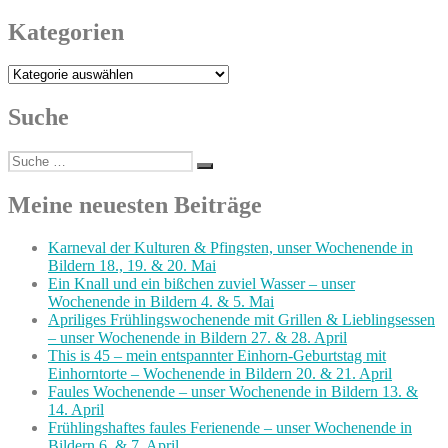
Kategorien
Kategorien
Suche
Suche
Suchen
nach:
Meine neuesten Beiträge
Karneval der Kulturen & Pfingsten, unser Wochenende in
Bildern 18., 19. & 20. Mai
Ein Knall und ein bißchen zuviel Wasser – unser
Wochenende in Bildern 4. & 5. Mai
Apriliges Frühlingswochenende mit Grillen & Lieblingsessen
– unser Wochenende in Bildern 27. & 28. April
This is 45 – mein entspannter Einhorn-Geburtstag mit
Einhorntorte – Wochenende in Bildern 20. & 21. April
Faules Wochenende – unser Wochenende in Bildern 13. &
14. April
Frühlingshaftes faules Ferienende – unser Wochenende in
Bildern 6. & 7. April