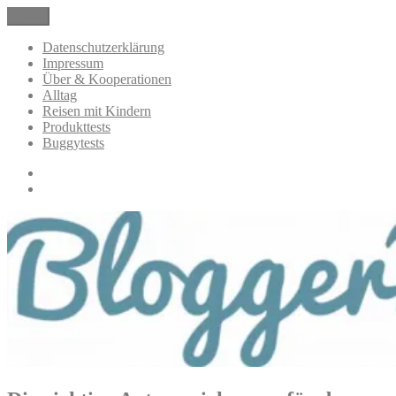
Zum
Menü
BloggerMumOf3Boys Mamablog
Mamablog über das Leben mit drei Kindern mit Produkttests und
Inhalt
Alltagsthemen
springen
Datenschutzerklärung
Impressum
Über & Kooperationen
Alltag
Reisen mit Kindern
Produkttests
Buggytests
Datenschutzerklärung
Impressum