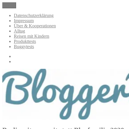
Zum
Menü
BloggerMumOf3Boys Mamablog
Mamablog über das Leben mit drei Kindern mit Produkttests und
Inhalt
Alltagsthemen
springen
Datenschutzerklärung
Impressum
Über & Kooperationen
Alltag
Reisen mit Kindern
Produkttests
Buggytests
Datenschutzerklärung
Impressum