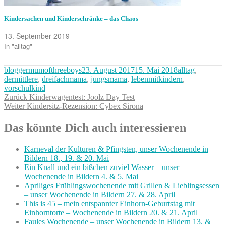
Kindersachen und Kinderschränke – das Chaos
13. September 2019
In "alltag"
Autor
Veröffentlicht
Kategorien
bloggermumofthreeboys
23. August 2017
15. Mai 2018
alltag
,
am
dermittlere
,
dreifachmama
,
jungsmama
,
lebenmitkindern
,
vorschulkind
Beitragsnavigation
Vorheriger
Zurück
Kinderwagentest: Joolz Day Test
Nächster
Beitrag:
Weiter
Kindersitz-Rezension: Cybex Sirona
Beitrag:
Das könnte Dich auch interessieren
Karneval der Kulturen & Pfingsten, unser Wochenende in
Bildern 18., 19. & 20. Mai
Ein Knall und ein bißchen zuviel Wasser – unser
Wochenende in Bildern 4. & 5. Mai
Apriliges Frühlingswochenende mit Grillen & Lieblingsessen
– unser Wochenende in Bildern 27. & 28. April
This is 45 – mein entspannter Einhorn-Geburtstag mit
Einhorntorte – Wochenende in Bildern 20. & 21. April
Faules Wochenende – unser Wochenende in Bildern 13. &