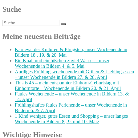
Suche
Suche
Suchen
nach:
Meine neuesten Beiträge
Karneval der Kulturen & Pfingsten, unser Wochenende in
Bildern 18., 19. & 20. Mai
Ein Knall und ein bißchen zuviel Wasser – unser
Wochenende in Bildern 4. & 5. Mai
Apriliges Frühlingswochenende mit Grillen & Lieblingsessen
– unser Wochenende in Bildern 27. & 28. April
This is 45 – mein entspannter Einhorn-Geburtstag mit
Einhorntorte – Wochenende in Bildern 20. & 21. April
Faules Wochenende – unser Wochenende in Bildern 13. &
14. April
Frühlingshaftes faules Ferienende – unser Wochenende in
Bildern 6. & 7. April
1 Kind weniger, gutes Essen und Shopping – unser langes
Wochenende in Bildern 8., 9. und 10. März
Wichtige Hinweise