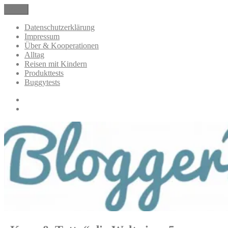
Zum
Menü
BloggerMumOf3Boys Mamablog
Mamablog über das Leben mit drei Kindern mit Produkttests und
Inhalt
Alltagsthemen
springen
Datenschutzerklärung
Impressum
Über & Kooperationen
Alltag
Reisen mit Kindern
Produkttests
Buggytests
Datenschutzerklärung
Impressum