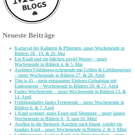
Neueste Beiträge
Karneval der Kulturen & Pfingsten, unser Wochenende in
Bildern 18., 19. & 20. Mai
Ein Knall und ein bißchen zuviel Wasser – unser
Wochenende in Bildern 4. & 5. Mai
Apriliges Frühlingswochenende mit Grillen & Lieblingsessen
– unser Wochenende in Bildern 27. & 28. April
This is 45 – mein entspannter Einhorn-Geburtstag mit
Einhorntorte – Wochenende in Bildern 20. & 21. April
Faules Wochenende – unser Wochenende in Bildern 13. &
14. April
Frühlingshaftes faules Ferienende – unser Wochenende in
Bildern 6. & 7. April
1 Kind weniger, gutes Essen und Shopping – unser langes
Wochenende in Bildern 8., 9. und 10. März
Ausflug in die Steinzeit, Kurztrip nach Irland, wieder ein
krankes Kind – unser Wochenende in Bildern 2. & 3. März
Lieblingsessen, krankes Kind und Zimtschnecken – unser