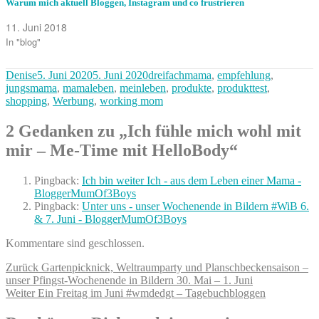
Warum mich aktuell Bloggen, Instagram und co frustrieren
11. Juni 2018
In "blog"
Autor
Veröffentlicht
Kategorien
Denise
5. Juni 2020
5. Juni 2020
dreifachmama
,
empfehlung
,
am
jungsmama
,
mamaleben
,
meinleben
,
produkte
,
produkttest
,
shopping
,
Werbung
,
working mom
2 Gedanken zu „Ich fühle mich wohl mit
mir – Me-Time mit HelloBody“
Pingback:
Ich bin weiter Ich - aus dem Leben einer Mama -
BloggerMumOf3Boys
Pingback:
Unter uns - unser Wochenende in Bildern #WiB 6.
& 7. Juni - BloggerMumOf3Boys
Kommentare sind geschlossen.
Beitragsnavigation
Vorheriger
Zurück
Gartenpicknick, Weltraumparty und Planschbeckensaison –
Beitrag:
unser Pfingst-Wochenende in Bildern 30. Mai – 1. Juni
Nächster
Weiter
Ein Freitag im Juni #wmdedgt – Tagebuchbloggen
Beitrag: