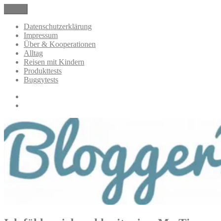
Zum
Menü
BloggerMumOf3Boys Mamablog
Mamablog über das Leben mit drei Kindern mit Produkttests und
Inhalt
Alltagsthemen
springen
Datenschutzerklärung
Impressum
Über & Kooperationen
Alltag
Reisen mit Kindern
Produkttests
Buggytests
Datenschutzerklärung
Impressum