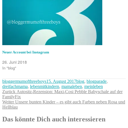
Neuer Account bei Instagram
26. Juni 2018
In "blog"
Autor
Veröffentlicht
Kategorien
bloggermumofthreeboys
15. August 2017
blog
,
blogparade
,
am
dreifachmama
,
lebenmitkindern
,
mamaleben
,
meinleben
Beitragsnavigation
Vorheriger
Zurück
Autositz-Rezension: Maxi-Cosi Pebble Babyschale auf der
Beitrag:
FamilyFix
Nächster
Weiter
Unsere bunten Kinder – es gibt auch Farben neben Rosa und
Beitrag:
Hellblau
Das könnte Dich auch interessieren