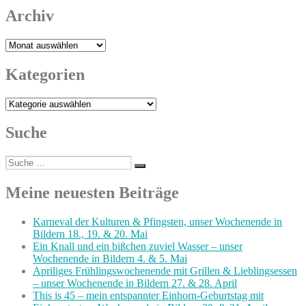
Archiv
Archiv
Kategorien
Kategorien
Suche
Suche
Suchen
nach:
Meine neuesten Beiträge
Karneval der Kulturen & Pfingsten, unser Wochenende in
Bildern 18., 19. & 20. Mai
Ein Knall und ein bißchen zuviel Wasser – unser
Wochenende in Bildern 4. & 5. Mai
Apriliges Frühlingswochenende mit Grillen & Lieblingsessen
– unser Wochenende in Bildern 27. & 28. April
This is 45 – mein entspannter Einhorn-Geburtstag mit