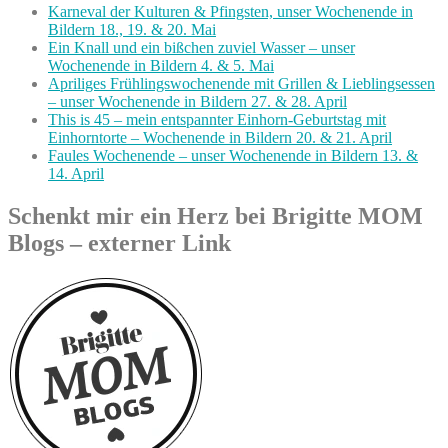
Karneval der Kulturen & Pfingsten, unser Wochenende in
Bildern 18., 19. & 20. Mai
Ein Knall und ein bißchen zuviel Wasser – unser
Wochenende in Bildern 4. & 5. Mai
Apriliges Frühlingswochenende mit Grillen & Lieblingsessen
– unser Wochenende in Bildern 27. & 28. April
This is 45 – mein entspannter Einhorn-Geburtstag mit
Einhorntorte – Wochenende in Bildern 20. & 21. April
Faules Wochenende – unser Wochenende in Bildern 13. &
14. April
Schenkt mir ein Herz bei Brigitte MOM
Blogs – externer Link