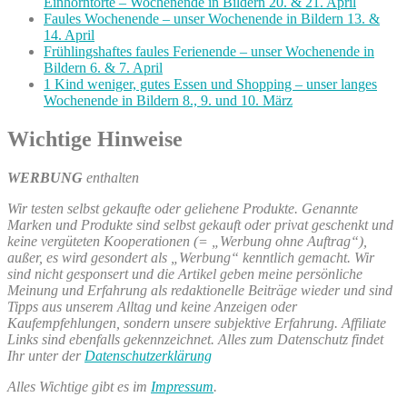
Einhorntorte – Wochenende in Bildern 20. & 21. April
Faules Wochenende – unser Wochenende in Bildern 13. &
14. April
Frühlingshaftes faules Ferienende – unser Wochenende in
Bildern 6. & 7. April
1 Kind weniger, gutes Essen und Shopping – unser langes
Wochenende in Bildern 8., 9. und 10. März
Wichtige Hinweise
WERBUNG
enthalten
Wir testen selbst gekaufte oder geliehene Produkte. Genannte
Marken und Produkte sind selbst gekauft oder privat geschenkt und
keine vergüteten Kooperationen (= „Werbung ohne Auftrag“),
außer, es wird gesondert als „Werbung“ kenntlich gemacht. Wir
sind nicht gesponsert und die Artikel geben meine persönliche
Meinung und Erfahrung als redaktionelle Beiträge wieder und sind
Tipps aus unserem Alltag und keine Anzeigen oder
Kaufempfehlungen, sondern unsere subjektive Erfahrung. Affiliate
Links sind ebenfalls gekennzeichnet. Alles zum Datenschutz findet
Ihr unter der
Datenschutzerklärung
Alles Wichtige gibt es im
Impressum
.