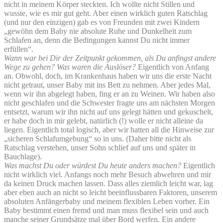
nicht in meinem Körper steckten. Ich wollte nicht Stillen und
wusste, wie es mir gut geht. Aber einen wirklich guten Ratschlag
(und nur den einzigen) gab es von Freunden mit zwei Kindern
„gewöhn dem Baby nie absolute Ruhe und Dunkelheit zum
Schlafen an, denn die Bedingungen kannst Du nicht immer
erfüllen“.
Wann war bei Dir der Zeitpunkt gekommen, als Du anfingst andere
Wege zu gehen? Was waren die Auslöser?
Eigentlich von Anfang
an. Obwohl, doch, im Krankenhaus haben wir uns die erste Nacht
nicht getraut, unser Baby mit ins Bett zu nehmen. Aber jedes Mal,
wenn wir ihn abgelegt haben, fing er an zu Weinen. Wir haben also
nicht geschlafen und die Schwester fragte uns am nächsten Morgen
entsetzt, warum wir ihn nicht auf uns gelegt hätten und gekuschelt,
er habe doch in mir gelebt, natürlich (!) wolle er nicht alleine da
liegen. Eigentlich total logisch, aber wir hatten all die Hinweise zur
„sicheren Schlafumgebung“ so in uns. (Daher bitte nicht als
Ratschlag verstehen, unser Sohn schlief auf uns und später in
Bauchlage).
Was machst Du oder würdest Du heute anders machen?
Eigentlich
nicht wirklich viel. Anfangs noch mehr Besuch abwehren und mir
da keinen Druck machen lassen. Dass alles ziemlich leicht war, lag
aber eben auch an nicht so leicht beeinflussbaren Faktoren, unserem
absoluten Anfängerbaby und meinem flexiblen Leben vorher. Ein
Baby bestimmt einen fremd und man muss flexibel sein und auch
manche seiner Grundsätze mal über Bord werfen. Ein andere