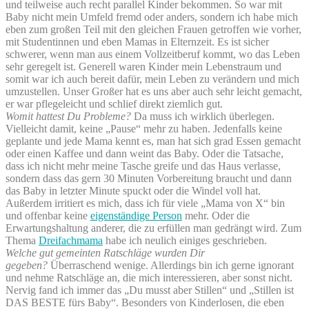
und teilweise auch recht parallel Kinder bekommen. So war mit
Baby nicht mein Umfeld fremd oder anders, sondern ich habe mich
eben zum großen Teil mit den gleichen Frauen getroffen wie vorher,
mit Studentinnen und eben Mamas in Elternzeit. Es ist sicher
schwerer, wenn man aus einem Vollzeitberuf kommt, wo das Leben
sehr geregelt ist. Generell waren Kinder mein Lebenstraum und
somit war ich auch bereit dafür, mein Leben zu verändern und mich
umzustellen. Unser Großer hat es uns aber auch sehr leicht gemacht,
er war pflegeleicht und schlief direkt ziemlich gut.
Womit hattest Du Probleme?
Da muss ich wirklich überlegen.
Vielleicht damit, keine „Pause“ mehr zu haben. Jedenfalls keine
geplante und jede Mama kennt es, man hat sich grad Essen gemacht
oder einen Kaffee und dann weint das Baby. Oder die Tatsache,
dass ich nicht mehr meine Tasche greife und das Haus verlasse,
sondern dass das gern 30 Minuten Vorbereitung braucht und dann
das Baby in letzter Minute spuckt oder die Windel voll hat.
Außerdem irritiert es mich, dass ich für viele „Mama von X“ bin
und offenbar keine
eigenständige Person
mehr. Oder die
Erwartungshaltung anderer, die zu erfüllen man gedrängt wird. Zum
Thema
Dreifachmama
habe ich neulich einiges geschrieben.
Welche gut gemeinten Ratschläge wurden Dir
gegeben?
Überraschend wenige. Allerdings bin ich gerne ignorant
und nehme Ratschläge an, die mich interessieren, aber sonst nicht.
Nervig fand ich immer das „Du musst aber Stillen“ und „Stillen ist
DAS BESTE fürs Baby“. Besonders von Kinderlosen, die eben