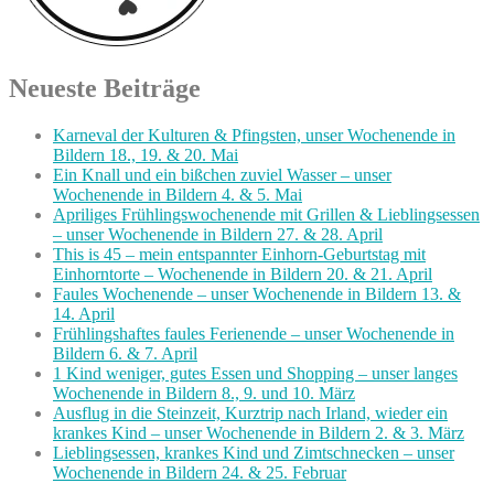
Neueste Beiträge
Karneval der Kulturen & Pfingsten, unser Wochenende in
Bildern 18., 19. & 20. Mai
Ein Knall und ein bißchen zuviel Wasser – unser
Wochenende in Bildern 4. & 5. Mai
Apriliges Frühlingswochenende mit Grillen & Lieblingsessen
– unser Wochenende in Bildern 27. & 28. April
This is 45 – mein entspannter Einhorn-Geburtstag mit
Einhorntorte – Wochenende in Bildern 20. & 21. April
Faules Wochenende – unser Wochenende in Bildern 13. &
14. April
Frühlingshaftes faules Ferienende – unser Wochenende in
Bildern 6. & 7. April
1 Kind weniger, gutes Essen und Shopping – unser langes
Wochenende in Bildern 8., 9. und 10. März
Ausflug in die Steinzeit, Kurztrip nach Irland, wieder ein
krankes Kind – unser Wochenende in Bildern 2. & 3. März
Lieblingsessen, krankes Kind und Zimtschnecken – unser
Wochenende in Bildern 24. & 25. Februar